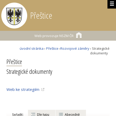
☰
Přeštice
Web provozuje
NSZM ČR
úvodní stránka
›
Přeštice
›
Rozvojové záměry
› Strategické
dokumenty
Přeštice
Strategické dokumenty
Web ke strategiím
Seřadit:
Dle typu
Abecedně