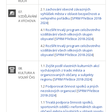
RUCH
2.1
zachování obecně závazných
07.
vyhlášek města v oblasti bezpečnosti a
VZDĚLÁVÁNÍ
veřejného pořádku
[
SPRM Přeštice 2018-
A VÝCHOVA
2024
]
4.1
Rozšířit trvalý program celoživotního
vzdělávání všech věkových skupin
obyvatel
[
SPRM Přeštice 2018-2024
]
4.2
Rozšířit trvalý program celoživotního
vzdělávání všech věkových skupin
obyvatel
[
SPRM Přeštice 2018-2024
]
1.1
Zvýšit podíl vlastních kulturních akcí
08.
vycházejících z tradic města a
KULTURA A
organizovaných občany a subjekty
VOLNÝ ČAS
regionu
[
SPRM Přeštice 2018-2024
]
1.2
Podporovat činnost spolků a jiných
neziskových organizací
[
SPRM Přeštice
2018-2024
]
1.1
Trvalá podpora činnosti spolků,
sportovních oddílů i neformálních skupin
občanů města působících v oblasti sportu