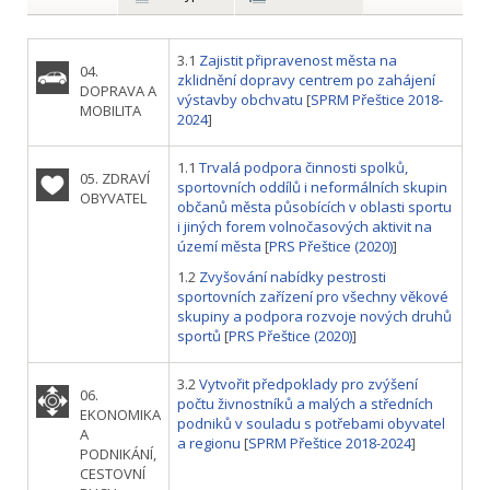
3.1
Zajistit připravenost města na
04.
zklidnění dopravy centrem po zahájení
DOPRAVA A
výstavby obchvatu
[
SPRM Přeštice 2018-
MOBILITA
2024
]
1.1
Trvalá podpora činnosti spolků,
05. ZDRAVÍ
sportovních oddílů i neformálních skupin
OBYVATEL
občanů města působících v oblasti sportu
i jiných forem volnočasových aktivit na
území města
[
PRS Přeštice (2020)
]
1.2
Zvyšování nabídky pestrosti
sportovních zařízení pro všechny věkové
skupiny a podpora rozvoje nových druhů
sportů
[
PRS Přeštice (2020)
]
3.2
Vytvořit předpoklady pro zvýšení
06.
počtu živnostníků a malých a středních
EKONOMIKA
podniků v souladu s potřebami obyvatel
A
a regionu
[
SPRM Přeštice 2018-2024
]
PODNIKÁNÍ,
CESTOVNÍ