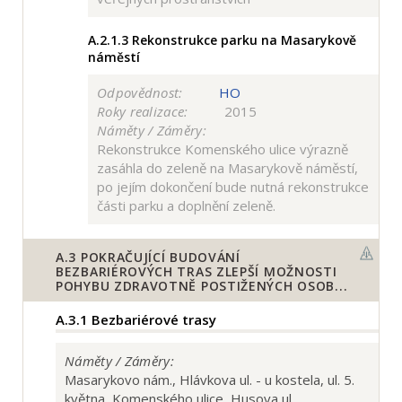
A.2.1.3
Rekonstrukce parku na Masarykově
náměstí
Odpovědnost:
HO
Roky realizace:
2015
Náměty / Záměry:
Rekonstrukce Komenského ulice výrazně
zasáhla do zeleně na Masarykově náměstí,
po jejím dokončení bude nutná rekonstrukce
části parku a doplnění zeleně.
A.3
POKRAČUJÍCÍ BUDOVÁNÍ
BEZBARIÉROVÝCH TRAS ZLEPŠÍ MOŽNOSTI
POHYBU ZDRAVOTNĚ POSTIŽENÝCH OSOB...
A.3.1
Bezbariérové trasy
Náměty / Záměry:
Masarykovo nám., Hlávkova ul. - u kostela, ul. 5.
května, Komenského ulice, Husova ul.