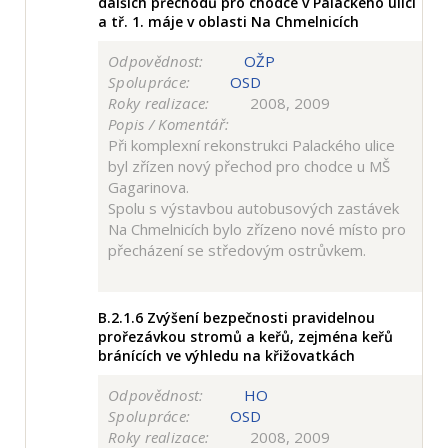
dalších přechodů pro chodce v Palackého ulici
a tř. 1. máje v oblasti Na Chmelnicích
Odpovědnost:
OŽP
Spolupráce:
OSD
Roky realizace:
2008, 2009
Popis / Komentář:
Při komplexní rekonstrukci Palackého ulice
byl zřízen nový přechod pro chodce u MŠ
Gagarinova.
Spolu s výstavbou autobusových zastávek
Na Chmelnicích bylo zřízeno nové místo pro
přecházení se středovým ostrůvkem.
B.2.1.6
Zvýšení bezpečnosti pravidelnou
prořezávkou stromů a keřů, zejména keřů
bránících ve výhledu na křižovatkách
Odpovědnost:
HO
Spolupráce:
OSD
Roky realizace:
2008, 2009