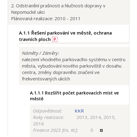
2. Odstranění prašnosti a hlučnosti dopravy v
Nepomucké ulici
Plánovaná realizace: 2010 - 2011
A.1.1
Řešení parkování ve městě, ochrana
travních ploch
P
Náměty / Záměry:
nalezení vhodného parkovacího systému v centru
města, vybudování nového parkoviště v dosahu
centra, změny dopravního značení ve
frekventovaných ulicích
A.1.1.1
Rozšířit počet parkovacích míst ve
městě
Odpovědnost:
KKR
Roky realizace:
2013, 2014, 2015,
2016
Finance 2023 [tis. Kc]:
0