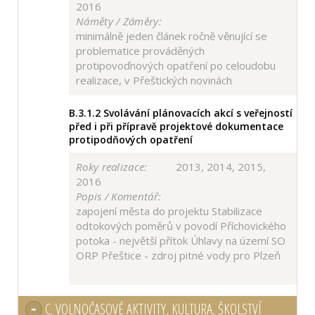
2016
Náměty / Záměry:
minimálně jeden článek ročně věnující se
problematice prováděných
protipovoďnových opatření po celoudobu
realizace, v Přeštických novinách
B.3.1.2
Svolávání plánovacích akcí s veřejností
před i při přípravě projektové dokumentace
protipodňových opatření
Roky realizace:
2013, 2014, 2015,
2016
Popis / Komentář:
zapojení města do projektu Stabilizace
odtokových poměrů v povodí Příchovického
potoka - největší přítok Úhlavy na území SO
ORP Přeštice - zdroj pitné vody pro Plzeň
C.
VOLNOČASOVÉ AKTIVITY, KULTURA, ŠKOLSTVÍ