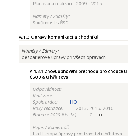
Plánovaná realizace: 2009 - 2015
Náměty / Záměry:
Součinnost s ŘSD
A.1.3
Opravy komunikací a chodníků
Náměty / Záměry:
bezbariérové úpravy při všech opravách
A.1.3.1
Znovuobnovení přechodů pro chodce u
ČSOB a u hřbitova
Odpovědnost:
Realizace:
Spolupráce:
HO
Roky realizace:
2013, 2015, 2016
Finance 2023 [tis. Kc]:
0
Popis / Komentář:
I. a II. etapa úpravy prostranství u hřbitova