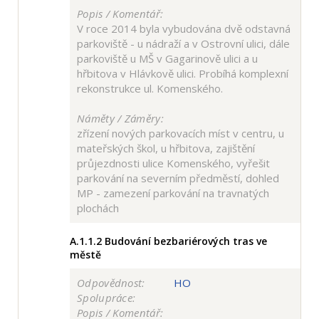
Popis / Komentář:
V roce 2014 byla vybudována dvě odstavná
parkoviště - u nádraží a v Ostrovní ulici, dále
parkoviště u MŠ v Gagarinově ulici a u
hřbitova v Hlávkově ulici. Probíhá komplexní
rekonstrukce ul. Komenského.
Náměty / Záměry:
zřízení nových parkovacích míst v centru, u
mateřských škol, u hřbitova, zajištění
průjezdnosti ulice Komenského, vyřešit
parkování na severním předměstí, dohled
MP - zamezení parkování na travnatých
plochách
A.1.1.2
Budování bezbariérových tras ve
městě
Odpovědnost:
HO
Spolupráce:
Popis / Komentář: