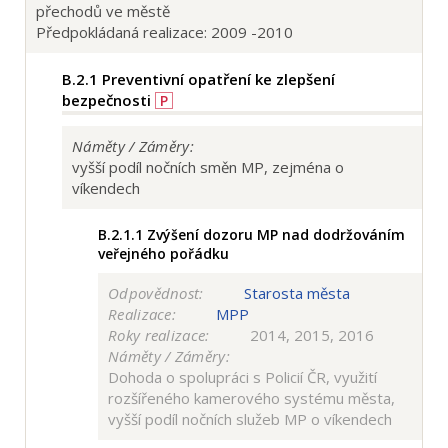
přechodů ve městě
Předpokládaná realizace: 2009 -2010
B.2.1
Preventivní opatření ke zlepšení
bezpečnosti
P
Náměty / Záměry:
vyšší podíl nočních směn MP, zejména o
víkendech
B.2.1.1
Zvýšení dozoru MP nad dodržováním
veřejného pořádku
Odpovědnost:
Starosta města
Realizace:
MPP
Roky realizace:
2014, 2015, 2016
Náměty / Záměry:
Dohoda o spolupráci s Policií ČR, využití
rozšířeného kamerového systému města,
vyšší podíl nočních služeb MP o víkendech