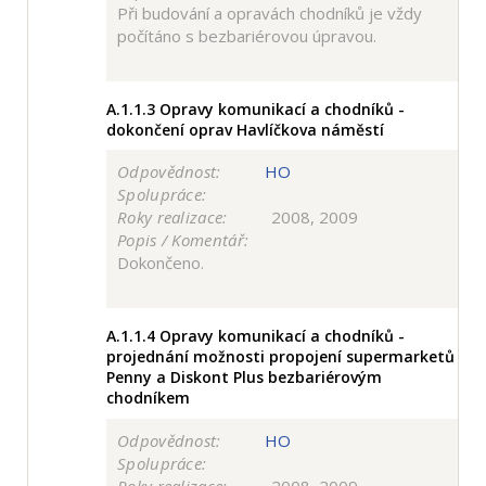
Při budování a opravách chodníků je vždy
počítáno s bezbariérovou úpravou.
A.1.1.3
Opravy komunikací a chodníků -
dokončení oprav Havlíčkova náměstí
Odpovědnost:
HO
Spolupráce:
Roky realizace:
2008, 2009
Popis / Komentář:
Dokončeno.
A.1.1.4
Opravy komunikací a chodníků -
projednání možnosti propojení supermarketů
Penny a Diskont Plus bezbariérovým
chodníkem
Odpovědnost:
HO
Spolupráce: