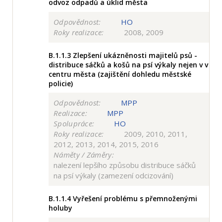
odvoz odpadů a úklid města
Odpovědnost:
HO
Roky realizace:
2008, 2009
B.1.1.3
Zlepšení ukázněnosti majitelů psů -
distribuce sáčků a košů na psí výkaly nejen v v
centru města (zajištění dohledu městské
policie)
Odpovědnost:
MPP
Realizace:
MPP
Spolupráce:
HO
Roky realizace:
2009, 2010, 2011,
2012, 2013, 2014, 2015, 2016
Náměty / Záměry:
nalezení lepšího způsobu distribuce sáčků
na psí výkaly (zamezení odcizování)
B.1.1.4
Vyřešení problému s přemnoženými
holuby