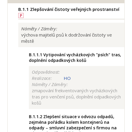
B.1.1
Zlepšování čistoty veřejných prostranství
P
Náměty / Záměry:
výchova majitelů psů k dodržování čistoty ve
městě
B.1.1.1
Vytipování vycházkových "psích" tras,
doplnění odpadkových košů
Odpovědnost:
Realizace:
HO
Náměty / Záměry:
zmapování frekventovaných vycházkových
tras pro venčení psů, doplnění odpadkových
košů
B.1.1.2
Zlepšení situace v odvozu odpadů,
zejména pořádku kolem kontejnerů na
odpady – smluvní zabezpečení s firmou na