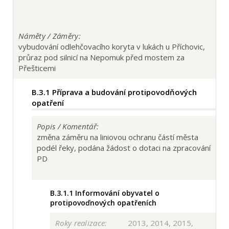
Náměty / Záměry:
vybudování odlehčovacího koryta v lukách u Příchovic,
průraz pod silnicí na Nepomuk před mostem za
Přešticemi
B.3.1
Příprava a budování protipovodňových
opatření
Popis / Komentář:
změna záměru na liniovou ochranu částí města
podél řeky, podána žádost o dotaci na zpracování
PD
B.3.1.1
Informování obyvatel o
protipovoďnových opatřeních
Roky realizace:
2013, 2014, 2015,