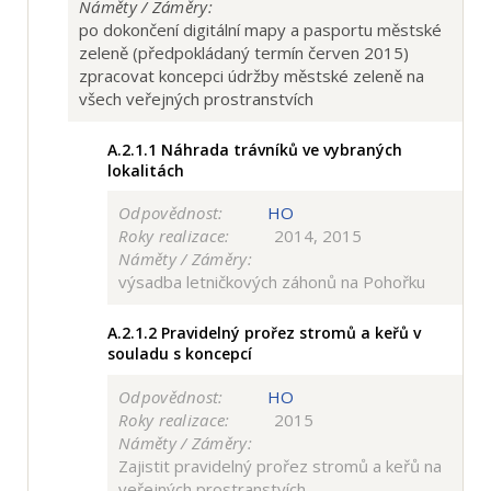
Náměty / Záměry:
po dokončení digitální mapy a pasportu městské
zeleně (předpokládaný termín červen 2015)
zpracovat koncepci údržby městské zeleně na
všech veřejných prostranstvích
A.2.1.1
Náhrada trávníků ve vybraných
lokalitách
Odpovědnost:
HO
Roky realizace:
2014, 2015
Náměty / Záměry:
výsadba letničkových záhonů na Pohořku
A.2.1.2
Pravidelný prořez stromů a keřů v
souladu s koncepcí
Odpovědnost:
HO
Roky realizace:
2015
Náměty / Záměry:
Zajistit pravidelný prořez stromů a keřů na
veřejných prostranstvích