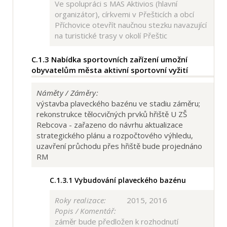
Ve spolupráci s MAS Aktivios (hlavní
organizátor), církvemi v Přešticích a obcí
Příchovice otevřít naučnou stezku navazující
na turistické trasy v okolí Přeštic
C.1.3
Nabídka sportovních zařízení umožní
obyvatelům města aktivní sportovní vyžití
Náměty / Záměry:
výstavba plaveckého bazénu ve stadiu záměru;
rekonstrukce tělocvičných prvků hřiště U ZŠ
Rebcova - zařazeno do návrhu aktualizace
strategického plánu a rozpočtového výhledu,
uzavření průchodu přes hřiště bude projednáno
RM
C.1.3.1
Vybudování plaveckého bazénu
Roky realizace:
2015, 2016
Popis / Komentář:
záměr bude předložen k rozhodnutí