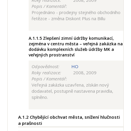
Roky realizace:
2008, 2009
Popis / Komentář:
Projednáno - prodejny stejného obchodního
řetězce - změna Diskont Plus na Billu
A.1.1.5
Zlepšení zimní údržby komunikací,
zejména v centru města – veřejná zakázka na
dodávku komplexních služeb údržby MK a
veřejných prostranství
Odpovědnost:
HO
Roky realizace:
2008, 2009
Popis / Komentář:
Veřejná zakázka uzavřena, získán nový
dodavatel, postupně nastavena pravidla,
splněno.
A.1.2
Chybějící obchvat města, snížení hlučnosti
a prašnosti