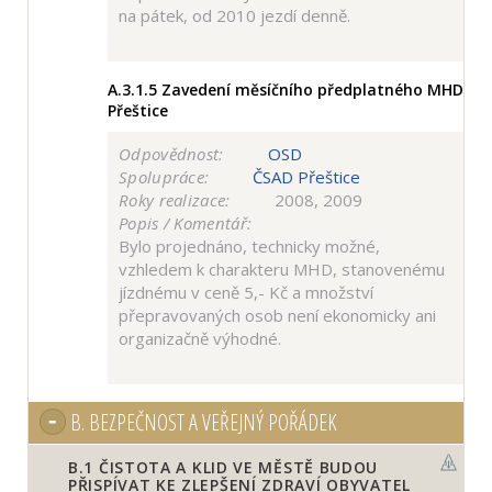
na pátek, od 2010 jezdí denně.
A.3.1.5
Zavedení měsíčního předplatného MHD
Přeštice
Odpovědnost:
OSD
Spolupráce:
ČSAD Přeštice
Roky realizace:
2008, 2009
Popis / Komentář:
Bylo projednáno, technicky možné,
vzhledem k charakteru MHD, stanovenému
jízdnému v ceně 5,- Kč a množství
přepravovaných osob není ekonomicky ani
organizačně výhodné.
B.
BEZPEČNOST A VEŘEJNÝ POŘÁDEK
B.1
ČISTOTA A KLID VE MĚSTĚ BUDOU
PŘISPÍVAT KE ZLEPŠENÍ ZDRAVÍ OBYVATEL