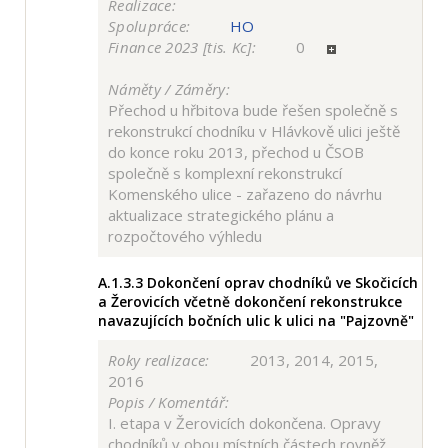
Realizace:
Spolupráce:
HO
Finance 2023 [tis. Kc]:
0
Náměty / Záměry:
Přechod u hřbitova bude řešen společně s
rekonstrukcí chodníku v Hlávkově ulici ještě
do konce roku 2013, přechod u ČSOB
společně s komplexní rekonstrukcí
Komenského ulice - zařazeno do návrhu
aktualizace strategického plánu a
rozpočtového výhledu
A.1.3.3
Dokončení oprav chodníků ve Skočicích
a Žerovicích včetně dokončení rekonstrukce
navazujících bočních ulic k ulici na "Pajzovně"
Roky realizace:
2013, 2014, 2015,
2016
Popis / Komentář:
I. etapa v Žerovicích dokončena. Opravy
chodníků v obou místních částech rovněž.