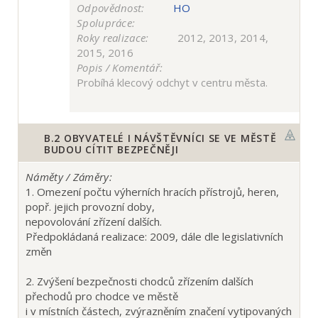
Odpovědnost:
HO
Spolupráce:
Roky realizace:
2012, 2013, 2014,
2015, 2016
Popis / Komentář:
Probíhá klecový odchyt v centru města.
B.2
OBYVATELÉ I NÁVŠTĚVNÍCI SE VE MĚSTĚ
BUDOU CÍTIT BEZPEČNĚJI
Náměty / Záměry:
1. Omezení počtu výherních hracích přístrojů, heren,
popř. jejich provozní doby,
nepovolování zřízení dalších.
Předpokládaná realizace: 2009, dále dle legislativních
změn
2. Zvýšení bezpečnosti chodců zřízením dalších
přechodů pro chodce ve městě
i v místních částech, zvýrazněním značení vytipovaných