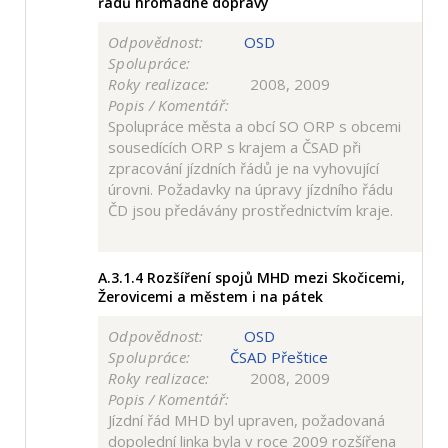
řádů hromadné dopravy
Odpovědnost:
OSD
Spolupráce:
Roky realizace:
2008, 2009
Popis / Komentář:
Spolupráce města a obcí SO ORP s obcemi
sousedících ORP s krajem a ČSAD při
zpracování jízdních řádů je na vyhovující
úrovni. Požadavky na úpravy jízdního řádu
ČD jsou předávány prostřednictvím kraje.
A.3.1.4
Rozšíření spojů MHD mezi Skočicemi,
Žerovicemi a městem i na pátek
Odpovědnost:
OSD
Spolupráce:
ČSAD Přeštice
Roky realizace:
2008, 2009
Popis / Komentář:
Jízdní řád MHD byl upraven, požadovaná
dopolední linka byla v roce 2009 rozšířena