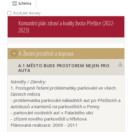
Schéma
Rozbalit detaily
Komunitní plán zdraví a kvality života Přeštice (2022-
2023)
A.
Životní prostředí a doprava
A.1
MĚSTO BUDE PROSTOREM NEJEN PRO
AUTA
Náměty / Záměry:
1. Postupné řešení problematiky parkování ve všech
částech města
- problematika parkování nákladních aut po Přešticích a
autobusů a kamionů na parkovištích u Penny
- parkování osobních aut v Palackého ulici
- zřízení nového parkoviště u hřbitova
Plánovaná realizace: 2009 - 2011