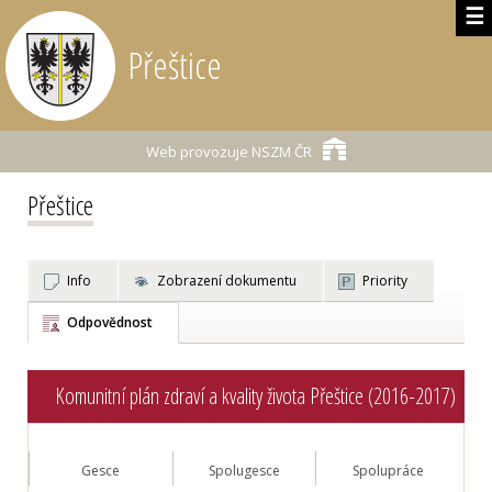
☰
Přeštice
Web provozuje
NSZM ČR
Přeštice
Info
Zobrazení dokumentu
Priority
Odpovědnost
Komunitní plán zdraví a kvality života Přeštice (2016-2017)
Gesce
Spolugesce
Spolupráce