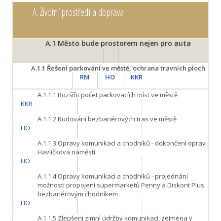
A.
Životní prostředí a doprava
A.1
Město bude prostorem nejen pro auta
A.1.1
Řešení parkování ve městě, ochrana travních ploch
RM
HO
KKR
A.1.1.1
Rozšířit počet parkovacích míst ve městě
KKR
A.1.1.2
Budování bezbariérových tras ve městě
HO
A.1.1.3
Opravy komunikací a chodníků - dokončení oprav
Havlíčkova náměstí
HO
A.1.1.4
Opravy komunikací a chodníků - projednání
možnosti propojení supermarketů Penny a Diskont Plus
bezbariérovým chodníkem
HO
A.1.1.5
Zlepšení zimní údržby komunikací, zejména v