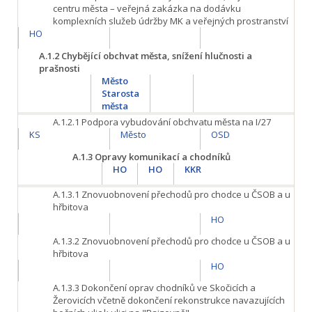
centru města – veřejná zakázka na dodávku
komplexních služeb údržby MK a veřejných prostranství
HO
A.1.2
Chybějící obchvat města, snížení hlučnosti a
prašnosti
Město
Starosta
města
A.1.2.1
Podpora vybudování obchvatu města na I/27
KS
Město
OSD
A.1.3
Opravy komunikací a chodníků
HO
HO
KKR
A.1.3.1
Znovuobnovení přechodů pro chodce u ČSOB a u
hřbitova
HO
A.1.3.2
Znovuobnovení přechodů pro chodce u ČSOB a u
hřbitova
HO
A.1.3.3
Dokončení oprav chodníků ve Skočicích a
Žerovicích včetně dokončení rekonstrukce navazujících