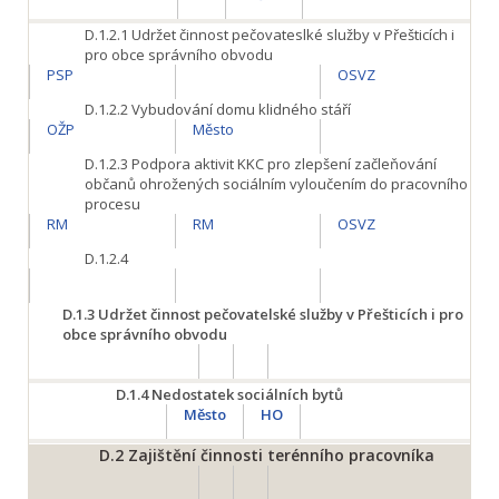
D.1.2.1
Udržet činnost pečovateslké služby v Přešticích i
pro obce správního obvodu
PSP
OSVZ
D.1.2.2
Vybudování domu klidného stáří
OŽP
Město
D.1.2.3
Podpora aktivit KKC pro zlepšení začleňování
občanů ohrožených sociálním vyloučením do pracovního
procesu
RM
RM
OSVZ
D.1.2.4
D.1.3
Udržet činnost pečovatelské služby v Přešticích i pro
obce správního obvodu
D.1.4
Nedostatek sociálních bytů
Město
HO
D.2
Zajištění činnosti terénního pracovníka