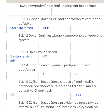
B.2.1
Preventivní opatření ke zlepšení bezpečnosti
B.2.1.1
Zvýšení dozoru MP nad dodržováním veřejného
pořádku
Starosta města
MPP
B.2.1.2
Dokončení městského kamerového dohledového
systému
B.2.1.3
Úplný zákaz heren
Zastupitelstvo
HO
města
B.2.1.4
Informování obyvatel o protipovodňových
opatřeních
KS
PN
B.2.1.5
Zvýšení bezpečnosti chodců zřízením dalších
přechodů pro chodce v Palackého ulici a tř. 1. máje v
oblasti Na Chmelnicích
OŽP
OSD
B.2.1.6
Zvýšení bezpečnosti pravidelnou prořezávkou
stromů a keřů, zejména keřů bránících ve výhledu na