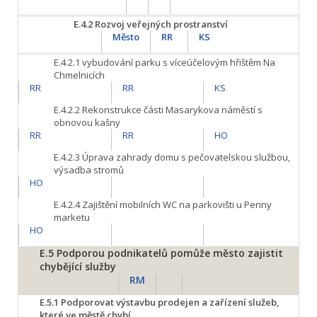
E.4.2
Rozvoj veřejných prostranství
Město
RR
KS
E.4.2.1
vybudování parku s víceúčelovým hřištěm Na
Chmelnicích
RR
RR
KS
E.4.2.2
Rekonstrukce části Masarykova náměstí s
obnovou kašny
RR
RR
HO
E.4.2.3
Úprava zahrady domu s pečovatelskou službou,
výsadba stromů
HO
E.4.2.4
Zajištění mobilních WC na parkovišti u Penny
marketu
HO
E.5
Podporou podnikatelů pomůže město zajistit
chybějící služby
RM
E.5.1
Podporovat výstavbu prodejen a zařízení služeb,
které ve městě chybí