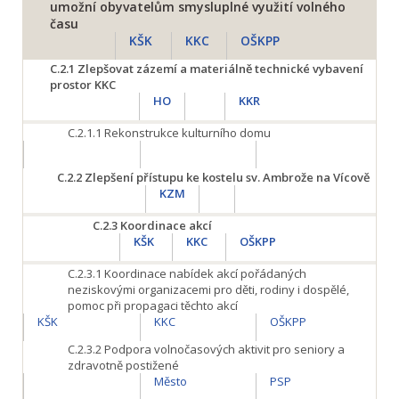
umožní obyvatelům smysluplné využití volného
času
KŠK
KKC
OŠKPP
C.2.1
Zlepšovat zázemí a materiálně technické vybavení
prostor KKC
HO
KKR
C.2.1.1
Rekonstrukce kulturního domu
C.2.2
Zlepšení přístupu ke kostelu sv. Ambrože na Vícově
KZM
C.2.3
Koordinace akcí
KŠK
KKC
OŠKPP
C.2.3.1
Koordinace nabídek akcí pořádaných
neziskovými organizacemi pro děti, rodiny i dospělé,
pomoc při propagaci těchto akcí
KŠK
KKC
OŠKPP
C.2.3.2
Podpora volnočasových aktivit pro seniory a
zdravotně postižené
Město
PSP