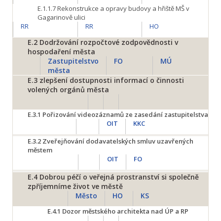
E.1.1.7
Rekonstrukce a opravy budovy a hřiště MŠ v
Gagarinově ulici
RR
RR
HO
E.2
Dodržování rozpočtové zodpovědnosti v
hospodaření města
Zastupitelstvo
FO
MÚ
města
E.3
zlepšení dostupnosti informací o činnosti
volených orgánů města
E.3.1
Pořizování videozáznamů ze zasedání zastupitelstva
OIT
KKC
E.3.2
Zveřejňování dodavatelských smluv uzavřených
městem
OIT
FO
E.4
Dobrou péčí o veřejná prostranství si společně
zpříjemníme život ve městě
Město
HO
KS
E.4.1
Dozor městského architekta nad ÚP a RP