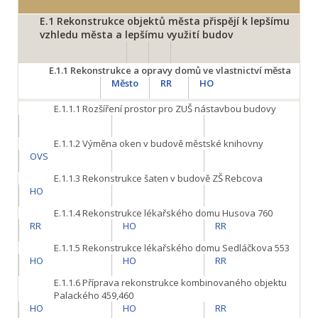
E.1
Rekonstrukce objektů města přispějí k lepšímu
vzhledu města a lepšímu využití budov
E.1.1
Rekonstrukce a opravy domů ve vlastnictví města
Město
RR
HO
E.1.1.1
Rozšíření prostor pro ZUŠ nástavbou budovy
E.1.1.2
Výměna oken v budově městské knihovny
OVS
E.1.1.3
Rekonstrukce šaten v budově ZŠ Rebcova
HO
E.1.1.4
Rekonstrukce lékařského domu Husova 760
RR
HO
RR
E.1.1.5
Rekonstrukce lékařského domu Sedláčkova 553
HO
HO
RR
E.1.1.6
Příprava rekonstrukce kombinovaného objektu
Palackého 459,460
HO
HO
RR