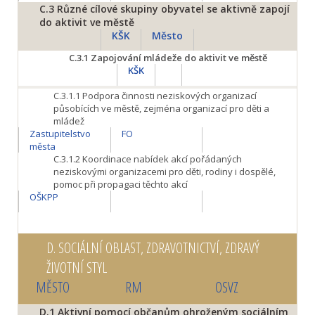
C.3
Různé cílové skupiny obyvatel se aktivně zapojí
do aktivit ve městě
KŠK
Město
C.3.1
Zapojování mládeže do aktivit ve městě
KŠK
C.3.1.1
Podpora činnosti neziskových organizací
působících ve městě, zejména organizací pro děti a
mládež
Zastupitelstvo
FO
města
C.3.1.2
Koordinace nabídek akcí pořádaných
neziskovými organizacemi pro děti, rodiny i dospělé,
pomoc při propagaci těchto akcí
OŠKPP
D.
SOCIÁLNÍ OBLAST, ZDRAVOTNICTVÍ, ZDRAVÝ
ŽIVOTNÍ STYL
MĚSTO
RM
OSVZ
D.1
Aktivní pomocí občanům ohroženým sociálním