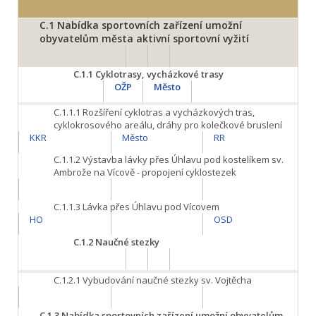
C.1
Nabídka sportovních zařízení umožní
obyvatelům města aktivní sportovní vyžití
C.1.1
Cyklotrasy, vycházkové trasy
OŽP
Město
C.1.1.1
Rozšíření cyklotras a vycházkových tras,
cyklokrosového areálu, dráhy pro kolečkové bruslení
KKR
Město
RR
C.1.1.2
Výstavba lávky přes Úhlavu pod kostelíkem sv.
Ambrože na Vícově - propojení cyklostezek
C.1.1.3
Lávka přes Úhlavu pod Vícovem
HO
OSD
C.1.2
Naučné stezky
C.1.2.1
Vybudování naučné stezky sv. Vojtěcha
C.1.3
Nabídka sportovních zařízení umožní obyvatelům