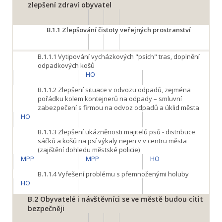
zlepšení zdraví obyvatel
B.1.1
Zlepšování čistoty veřejných prostranství
B.1.1.1
Vytipování vycházkových "psích" tras, doplnění
odpadkových košů
HO
B.1.1.2
Zlepšení situace v odvozu odpadů, zejména
pořádku kolem kontejnerů na odpady – smluvní
zabezpečení s firmou na odvoz odpadů a úklid města
HO
B.1.1.3
Zlepšení ukázněnosti majitelů psů - distribuce
sáčků a košů na psí výkaly nejen v v centru města
(zajištění dohledu městské policie)
MPP
MPP
HO
B.1.1.4
Vyřešení problému s přemnoženými holuby
HO
B.2
Obyvatelé i návštěvníci se ve městě budou cítit
bezpečněji