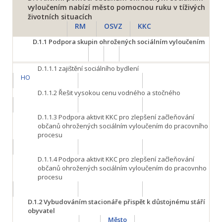
vyloučením nabízí město pomocnou ruku v tíživých
životních situacích
RM
OSVZ
KKC
D.1.1
Podpora skupin ohrožených sociálním vyloučením
D.1.1.1
zajištění sociálního bydlení
HO
D.1.1.2
Řešit vysokou cenu vodného a stočného
D.1.1.3
Podpora aktivit KKC pro zlepšení začleňování
občanů ohrožených sociálním vyloučením do pracovního
procesu
D.1.1.4
Podpora aktivit KKC pro zlepšení začleňování
občanů ohrožených sociálním vyloučením do pracovnho
procesu
D.1.2
Vybudováním stacionáře přispět k důstojnému stáří
obyvatel
Město