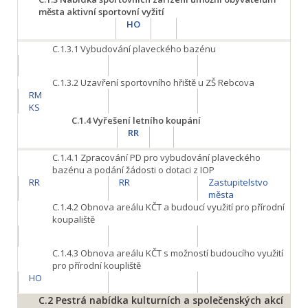
města aktivní sportovní vyžití
HO
C.1.3.1
Vybudování plaveckého bazénu
C.1.3.2
Uzavření sportovního hřiště u ZŠ Rebcova
RM
KS
C.1.4
Vyřešení letního koupání
RR
C.1.4.1
Zpracování PD pro vybudování plaveckého
bazénu a podání žádosti o dotaci z IOP
RR
RR
Zastupitelstvo
města
C.1.4.2
Obnova areálu KČT a budoucí využití pro přírodní
koupaliště
C.1.4.3
Obnova areálu KČT s možností budoucího využití
pro přírodní koupliště
HO
C.2
Pestrá nabídka kulturních a společenských akcí