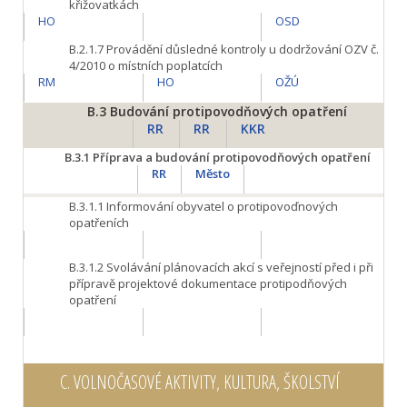
křižovatkách
HO
OSD
B.2.1.7
Provádění důsledné kontroly u dodržování OZV č.
4/2010 o místních poplatcích
RM
HO
OŽÚ
B.3
Budování protipovodňových opatření
RR
RR
KKR
B.3.1
Příprava a budování protipovodňových opatření
RR
Město
B.3.1.1
Informování obyvatel o protipovoďnových
opatřeních
B.3.1.2
Svolávání plánovacích akcí s veřejností před i při
přípravě projektové dokumentace protipodňových
opatření
C.
VOLNOČASOVÉ AKTIVITY, KULTURA, ŠKOLSTVÍ