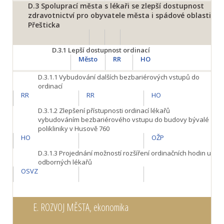
D.3
Spoluprací města s lékaři se zlepší dostupnost
zdravotnictví pro obyvatele města i spádové oblasti
Přešticka
D.3.1
Lepší dostupnost ordinací
Město
RR
HO
D.3.1.1
Vybudování dalších bezbariérových vstupů do
ordinací
RR
RR
HO
D.3.1.2
Zlepšení přístupnosti ordinací lékařů
vybudováním bezbariérového vstupu do budovy bývalé
polikliniky v Husově 760
HO
OŽP
D.3.1.3
Projednání možností rozšíření ordinačních hodin u
odborných lékařů
OSVZ
E.
ROZVOJ MĚSTA, ekonomika