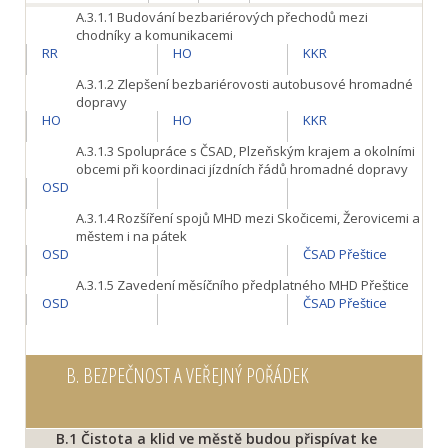
A.3.1.1
Budování bezbariérových přechodů mezi
chodníky a komunikacemi
RR
HO
KKR
A.3.1.2
Zlepšení bezbariérovosti autobusové hromadné
dopravy
HO
HO
KKR
A.3.1.3
Spolupráce s ČSAD, Plzeňským krajem a okolními
obcemi při koordinaci jízdních řádů hromadné dopravy
OSD
A.3.1.4
Rozšíření spojů MHD mezi Skočicemi, Žerovicemi a
městem i na pátek
OSD
ČSAD Přeštice
A.3.1.5
Zavedení měsíčního předplatného MHD Přeštice
OSD
ČSAD Přeštice
B.
BEZPEČNOST A VEŘEJNÝ POŘÁDEK
B.1
Čistota a klid ve městě budou přispívat ke