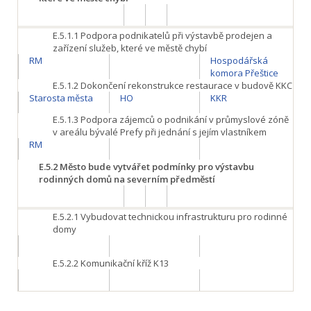
E.5.1.1
Podpora podnikatelů při výstavbě prodejen a
zařízení služeb, které ve městě chybí
RM
Hospodářská
komora Přeštice
E.5.1.2
Dokončení rekonstrukce restaurace v budově KKC
Starosta města
HO
KKR
E.5.1.3
Podpora zájemců o podnikání v průmyslové zóně
v areálu bývalé Prefy při jednání s jejím vlastníkem
RM
E.5.2
Město bude vytvářet podmínky pro výstavbu
rodinných domů na severním předměstí
E.5.2.1
Vybudovat technickou infrastrukturu pro rodinné
domy
E.5.2.2
Komunikační kříž K13