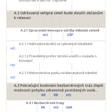
bočních ulic k ulici na "Pajzovně"
A.2
Udržovaná veřejná zeleň bude sloužit občanům
k relaxaci
A.2.1
Zpracování koncepce údržby městské zeleně
HO
OŽP
A.2.1.1
Náhrada trávníků ve vybraných lokalitách
HO
A.2.1.2
Pravidelný prořez stromů a keřů v souladu s
koncepcí
HO
A.2.1.3
Rekonstrukce parku na Masarykově náměstí
HO
A.3
Pokračující budování bezbariérových tras zlepší
možnosti pohybu zdravotně postižených osob...
RR
RR
HO
A.3.1
Bezbariérové trasy
RR
HO
KKR