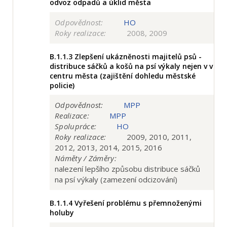
odvoz odpadů a úklid města
Odpovědnost:
HO
Roky realizace:
2008, 2009
B.1.1.3
Zlepšení ukázněnosti majitelů psů -
distribuce sáčků a košů na psí výkaly nejen v v
centru města (zajištění dohledu městské
policie)
Odpovědnost:
MPP
Realizace:
MPP
Spolupráce:
HO
Roky realizace:
2009, 2010, 2011,
2012, 2013, 2014, 2015, 2016
Náměty / Záměry:
nalezení lepšího způsobu distribuce sáčků
na psí výkaly (zamezení odcizování)
B.1.1.4
Vyřešení problému s přemnoženými
holuby