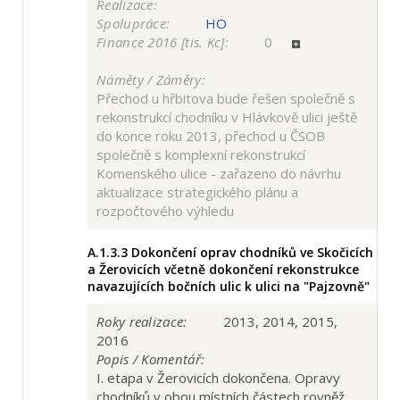
Realizace:
Spolupráce:
HO
Finance 2016 [tis. Kc]:
0
Náměty / Záměry:
Přechod u hřbitova bude řešen společně s
rekonstrukcí chodníku v Hlávkově ulici ještě
do konce roku 2013, přechod u ČSOB
společně s komplexní rekonstrukcí
Komenského ulice - zařazeno do návrhu
aktualizace strategického plánu a
rozpočtového výhledu
A.1.3.3
Dokončení oprav chodníků ve Skočicích
a Žerovicích včetně dokončení rekonstrukce
navazujících bočních ulic k ulici na "Pajzovně"
Roky realizace:
2013, 2014, 2015,
2016
Popis / Komentář:
I. etapa v Žerovicích dokončena. Opravy
chodníků v obou místních částech rovněž.