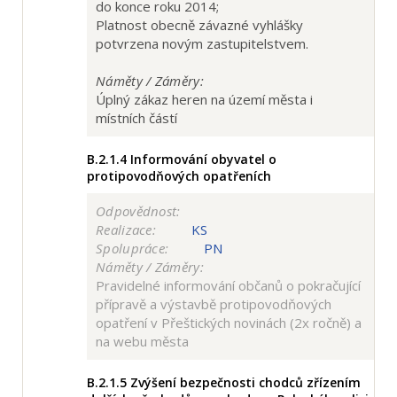
do konce roku 2014;
Platnost obecně závazné vyhlášky
potvrzena novým zastupitelstvem.
Náměty / Záměry:
Úplný zákaz heren na území města i
místních částí
B.2.1.4
Informování obyvatel o
protipovodňových opatřeních
Odpovědnost:
Realizace:
KS
Spolupráce:
PN
Náměty / Záměry:
Pravidelné informování občanů o pokračující
přípravě a výstavbě protipovodňových
opatření v Přeštických novinách (2x ročně) a
na webu města
B.2.1.5
Zvýšení bezpečnosti chodců zřízením