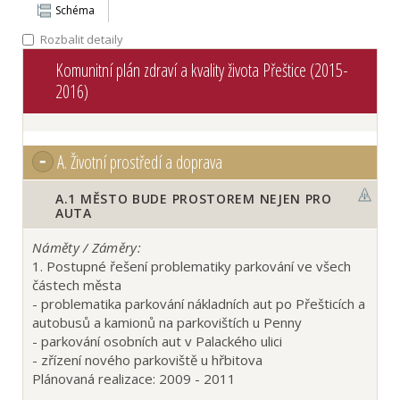
Schéma
Rozbalit detaily
Komunitní plán zdraví a kvality života Přeštice (2015-
2016)
A.
Životní prostředí a doprava
A.1
MĚSTO BUDE PROSTOREM NEJEN PRO
AUTA
Náměty / Záměry:
1. Postupné řešení problematiky parkování ve všech
částech města
- problematika parkování nákladních aut po Přešticích a
autobusů a kamionů na parkovištích u Penny
- parkování osobních aut v Palackého ulici
- zřízení nového parkoviště u hřbitova
Plánovaná realizace: 2009 - 2011