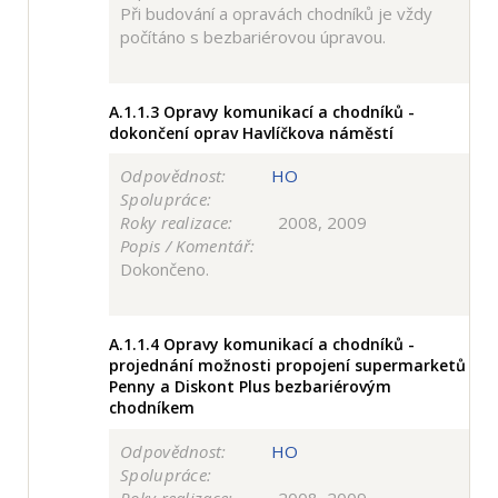
Při budování a opravách chodníků je vždy
počítáno s bezbariérovou úpravou.
A.1.1.3
Opravy komunikací a chodníků -
dokončení oprav Havlíčkova náměstí
Odpovědnost:
HO
Spolupráce:
Roky realizace:
2008, 2009
Popis / Komentář:
Dokončeno.
A.1.1.4
Opravy komunikací a chodníků -
projednání možnosti propojení supermarketů
Penny a Diskont Plus bezbariérovým
chodníkem
Odpovědnost:
HO
Spolupráce: