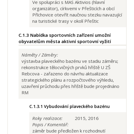
Ve spolupráci s MAS Aktivios (hlavní
organizátor), církvemi v Přešticích a obcí
Příchovice otevřít naučnou stezku navazující
na turistické trasy v okolí Přeštic
C.1.3
Nabídka sportovních zařízení umožní
obyvatelům města aktivní sportovní vyžití
Náměty / Záměry:
výstavba plaveckého bazénu ve stadiu záměru;
rekonstrukce tělocvičných prvků hřiště U ZŠ
Rebcova - zařazeno do návrhu aktualizace
strategického plánu a rozpočtového výhledu,
uzavření průchodu přes hřiště bude projednáno
RM
C.1.3.1
Vybudování plaveckého bazénu
Roky realizace:
2015, 2016
Popis / Komentář:
záměr bude předložen k rozhodnutí