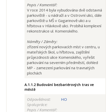
Popis / Komentář:
V roce 2014 byla vybudována dvě odstavná
parkoviště - u nádraží a v Ostrovní ulici, dále
parkoviště u MŠ v Gagarinově ulici a u
hřbitova v Hlávkově ulici. Probíhá komplexní
rekonstrukce ul. Komenského.
Náměty / Záměry:
zřízení nových parkovacích míst v centru, u
mateřských škol, u hřbitova, zajištění
průjezdnosti ulice Komenského, vyřešit
parkování na severním předměstí, dohled
MP - zamezení parkování na travnatých
plochách
A.1.1.2
Budování bezbariérových tras ve
městě
Odpovědnost:
HO
Spolupráce:
Popis / Komentář: