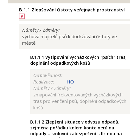
B.1.1
Zlepšování čistoty veřejných prostranství
P
Náměty / Záměry:
výchova majitelů psů k dodržování čistoty ve
městě
B.1.1.1
Vytipování vycházkových "psích" tras,
doplnění odpadkových košů
Odpovědnost:
Realizace:
HO
Náměty / Záměry:
zmapování frekventovaných vycházkových
tras pro venčení psů, doplnění odpadkových
košů
B.1.1.2
Zlepšení situace v odvozu odpadů,
zejména pořádku kolem kontejnerů na
odpady – smluvní zabezpečení s firmou na