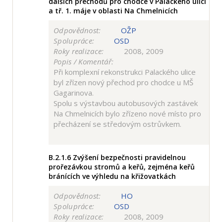
dalších přechodů pro chodce v Palackého ulici
a tř. 1. máje v oblasti Na Chmelnicích
Odpovědnost:
OŽP
Spolupráce:
OSD
Roky realizace:
2008, 2009
Popis / Komentář:
Při komplexní rekonstrukci Palackého ulice
byl zřízen nový přechod pro chodce u MŠ
Gagarinova.
Spolu s výstavbou autobusových zastávek
Na Chmelnicích bylo zřízeno nové místo pro
přecházení se středovým ostrůvkem.
B.2.1.6
Zvýšení bezpečnosti pravidelnou
prořezávkou stromů a keřů, zejména keřů
bránících ve výhledu na křižovatkách
Odpovědnost:
HO
Spolupráce:
OSD
Roky realizace:
2008, 2009