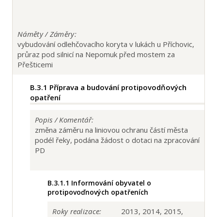
Náměty / Záměry:
vybudování odlehčovacího koryta v lukách u Příchovic,
průraz pod silnicí na Nepomuk před mostem za
Přešticemi
B.3.1
Příprava a budování protipovodňových
opatření
Popis / Komentář:
změna záměru na liniovou ochranu částí města
podél řeky, podána žádost o dotaci na zpracování
PD
B.3.1.1
Informování obyvatel o
protipovoďnových opatřeních
Roky realizace:
2013, 2014, 2015,