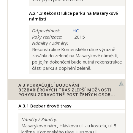
A.2.1.3
Rekonstrukce parku na Masarykově
náměstí
Odpovědnost:
HO
Roky realizace:
2015
Náměty / Záměry:
Rekonstrukce Komenského ulice výrazně
zasáhla do zeleně na Masarykově náměstí,
po jejím dokončení bude nutná rekonstrukce
části parku a doplnění zeleně.
A.3
POKRAČUJÍCÍ BUDOVÁNÍ
BEZBARIÉROVÝCH TRAS ZLEPŠÍ MOŽNOSTI
POHYBU ZDRAVOTNĚ POSTIŽENÝCH OSOB...
A.3.1
Bezbariérové trasy
Náměty / Záměry:
Masarykovo nám., Hlávkova ul. - u kostela, ul. 5.
května, Komenského ulice, Husova ul.