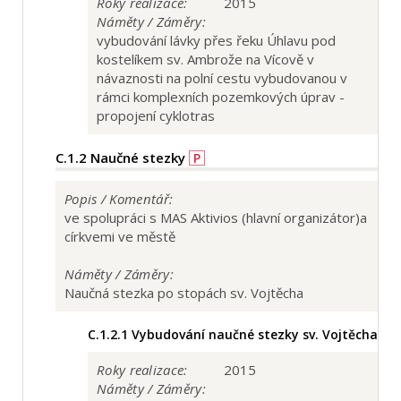
Roky realizace:
2015
Náměty / Záměry:
vybudování lávky přes řeku Úhlavu pod
kostelíkem sv. Ambrože na Vícově v
návaznosti na polní cestu vybudovanou v
rámci komplexních pozemkových úprav -
propojení cyklotras
C.1.2
Naučné stezky
P
Popis / Komentář:
ve spolupráci s MAS Aktivios (hlavní organizátor)a
církvemi ve městě
Náměty / Záměry:
Naučná stezka po stopách sv. Vojtěcha
C.1.2.1
Vybudování naučné stezky sv. Vojtěcha
Roky realizace:
2015
Náměty / Záměry: