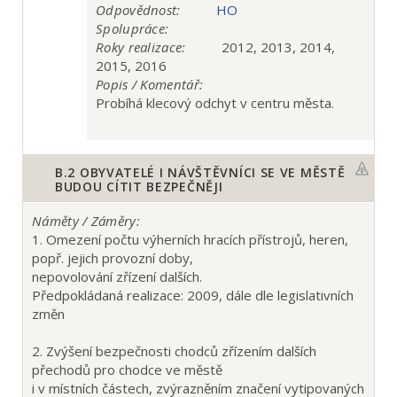
Odpovědnost:
HO
Spolupráce:
Roky realizace:
2012, 2013, 2014,
2015, 2016
Popis / Komentář:
Probíhá klecový odchyt v centru města.
B.2
OBYVATELÉ I NÁVŠTĚVNÍCI SE VE MĚSTĚ
BUDOU CÍTIT BEZPEČNĚJI
Náměty / Záměry:
1. Omezení počtu výherních hracích přístrojů, heren,
popř. jejich provozní doby,
nepovolování zřízení dalších.
Předpokládaná realizace: 2009, dále dle legislativních
změn
2. Zvýšení bezpečnosti chodců zřízením dalších
přechodů pro chodce ve městě
i v místních částech, zvýrazněním značení vytipovaných