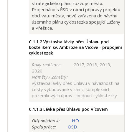
strategického plánu rozvoje města.
Projednáno s ŘSD v rámci přípravy projektu
obchvatu města, nově zařazena do návrhu
územního plánu cyklostezka spojující Lužany
a Přeštice.
C.1.1.2
Výstavba lávky přes Úhlavu pod
kostelíkem sv. Ambrože na Vícově - propojení
cyklostezek
Roky realizace:
2017, 2018, 2019,
2020
Náměty / Záměry:
výstavba lávky přes Úhlavu v návaznosti na
cesty vybudované v rámci komplexních
pozemkových úprav - budoucí cyklostezky
C.1.1.3
Lávka přes Úhlavu pod Vícovem
Odpovědnost:
HO
Spolupráce:
OSD