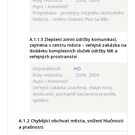
Roky realizace:
2008, 2009
Popis / Komentář:
Projednáno - prodejny stejného obchodního
řetězce - změna Diskont Plus na Billu
A.1.1.5
Zlepšení zimní údržby komunikací,
zejména v centru města – veřejná zakázka na
dodávku komplexních služeb údržby MK a
veřejných prostranství
Odpovědnost:
HO
Roky realizace:
2008, 2009
Popis / Komentář:
Veřejná zakázka uzavřena, získán nový
dodavatel, postupně nastavena pravidla,
splněno.
A.1.2
Chybějící obchvat města, snížení hlučnosti
a prašnosti