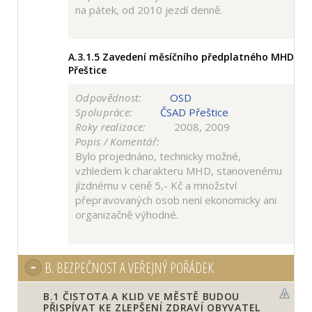
na pátek, od 2010 jezdí denně.
A.3.1.5
Zavedení měsíčního předplatného MHD
Přeštice
Odpovědnost:
OSD
Spolupráce:
ČSAD Přeštice
Roky realizace:
2008, 2009
Popis / Komentář:
Bylo projednáno, technicky možné,
vzhledem k charakteru MHD, stanovenému
jízdnému v ceně 5,- Kč a množství
přepravovaných osob není ekonomicky ani
organizačně výhodné.
B.
BEZPEČNOST A VEŘEJNÝ POŘÁDEK
B.1
ČISTOTA A KLID VE MĚSTĚ BUDOU
PŘISPÍVAT KE ZLEPŠENÍ ZDRAVÍ OBYVATEL