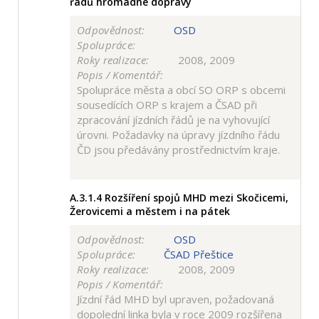
řádů hromadné dopravy
Odpovědnost:
OSD
Spolupráce:
Roky realizace:
2008, 2009
Popis / Komentář:
Spolupráce města a obcí SO ORP s obcemi
sousedících ORP s krajem a ČSAD při
zpracování jízdních řádů je na vyhovující
úrovni. Požadavky na úpravy jízdního řádu
ČD jsou předávány prostřednictvím kraje.
A.3.1.4
Rozšíření spojů MHD mezi Skočicemi,
Žerovicemi a městem i na pátek
Odpovědnost:
OSD
Spolupráce:
ČSAD Přeštice
Roky realizace:
2008, 2009
Popis / Komentář:
Jízdní řád MHD byl upraven, požadovaná
dopolední linka byla v roce 2009 rozšířena