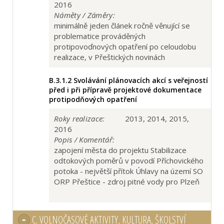
2016
Náměty / Záměry:
minimálně jeden článek ročně věnující se
problematice prováděných
protipovoďnových opatření po celoudobu
realizace, v Přeštických novinách
B.3.1.2
Svolávání plánovacích akcí s veřejností
před i při přípravě projektové dokumentace
protipodňových opatření
Roky realizace:
2013, 2014, 2015,
2016
Popis / Komentář:
zapojení města do projektu Stabilizace
odtokových poměrů v povodí Příchovického
potoka - největší přítok Úhlavy na území SO
ORP Přeštice - zdroj pitné vody pro Plzeň
C.
VOLNOČASOVÉ AKTIVITY, KULTURA, ŠKOLSTVÍ