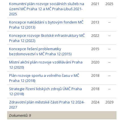
Komunitní plán rozvoje sociálních služeb na
2021
2025
území MČ Praha 12 a MČ Praha-Libuš 2021-
2025
Koncepce nakládání s bytovým fondem MČ
2013
--
Praha 12 (2013)
Koncepce rozvoje školské infrastruktury MČ
2022
--
Praha 12 (2022)
Koncepce řešení problematiky
2015
--
bezdomovectví v MČ Praha 12 (2015)
Místní akční plán rozvoje vzdělávání Praha
2020
--
12 (2020)
Plán rozvoje sportu a volného času v MČ
2018
--
Praha 12 (2018)
Strategie řízení lidských zdrojů ÚMČ Praha
2018
--
12 (2018)
Zdravotní plán městské části Praha 12 2024-
2024
2029
2027
Dokumentů: 9