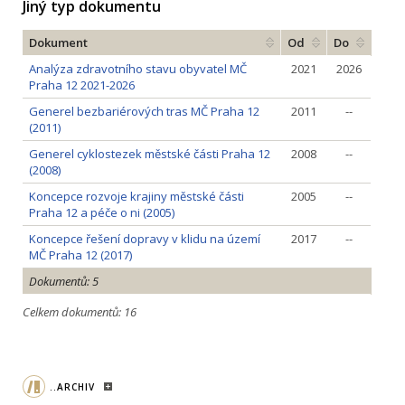
Jiný typ dokumentu
Dokument
Od
Do
Analýza zdravotního stavu obyvatel MČ
2021
2026
Praha 12 2021-2026
Generel bezbariérových tras MČ Praha 12
2011
--
(2011)
Generel cyklostezek městské části Praha 12
2008
--
(2008)
Koncepce rozvoje krajiny městské části
2005
--
Praha 12 a péče o ni (2005)
Koncepce řešení dopravy v klidu na území
2017
--
MČ Praha 12 (2017)
Dokumentů: 5
Celkem dokumentů: 16
..ARCHIV