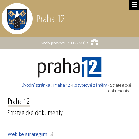
☰
Praha 12
Web provozuje
NSZM ČR
úvodní stránka
›
Praha 12
›
Rozvojové záměry
› Strategické
dokumenty
Praha 12
Strategické dokumenty
Web ke strategiím