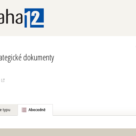
rategické dokumenty
e typu
Abecedně