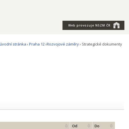
Web provozuje
NSZM ČR
úvodní stránka
›
Praha 12
›
Rozvojové záměry
› Strategické dokumenty
Od
Do