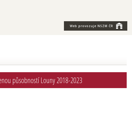
Web provozuje
NSZM ČR
šířenou působností Louny 2018-2023