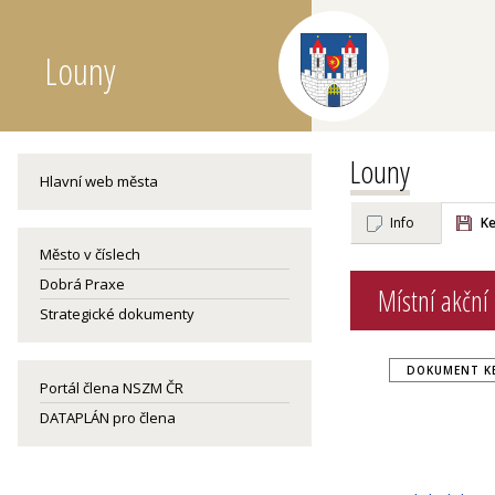
Louny
Louny
Hlavní web města
Info
Ke
Město v číslech
Dobrá Praxe
Místní akční
Strategické dokumenty
DOKUMENT KE
Portál člena NSZM ČR
DATAPLÁN pro člena