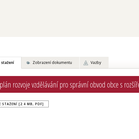
 stažení
Zobrazení dokumentu
Vazby
 plán rozvoje vzdělávání pro správní obvod obce s roz
 STAŽENÍ [2.4 MB, PDF]