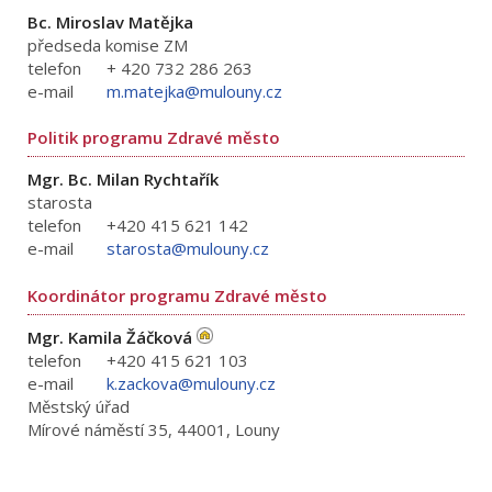
Bc. Miroslav Matějka
předseda komise ZM
telefon
+ 420 732 286 263
e-mail
m.matejka@mulouny.cz
Politik programu Zdravé město
Mgr. Bc. Milan Rychtařík
starosta
telefon
+420 415 621 142
e-mail
starosta@mulouny.cz
Koordinátor programu Zdravé město
Mgr. Kamila Žáčková
telefon
+420 415 621 103
e-mail
k.zackova@mulouny.cz
Městský úřad
Mírové náměstí 35, 44001, Louny