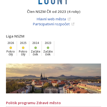
Člen NSZM ČR od 2023 (4 roky)
Hlavní web města
Participativní rozpočet
Liga NSZM
2026
2025
2024
2023
Pokro
Pokro
Začáte
Začáte
čilý
čilý
čník
čník
Politik programu Zdravé město