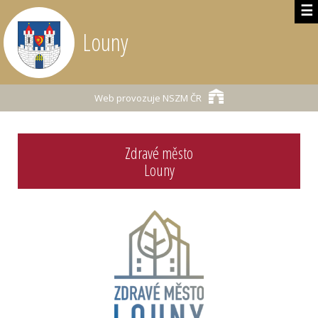
☰
Louny
Web provozuje
NSZM ČR
Zdravé město
Louny