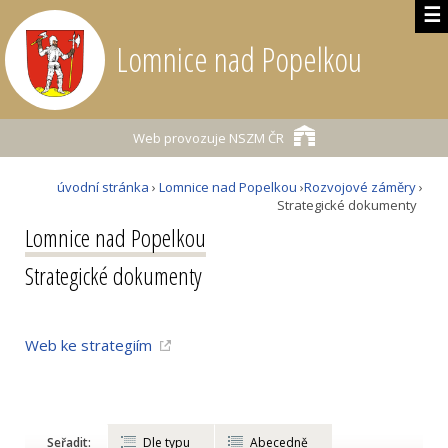
☰
Lomnice nad Popelkou
Web provozuje
NSZM ČR
úvodní stránka
›
Lomnice nad Popelkou
›
Rozvojové záměry
›
Strategické dokumenty
Lomnice nad Popelkou
Strategické dokumenty
Web ke strategiím
Seřadit:
Dle typu
Abecedně