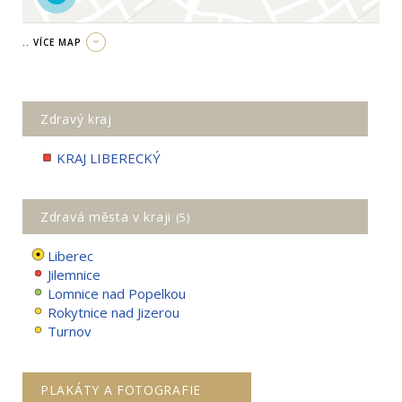
.. VÍCE MAP
Zdravý kraj
KRAJ LIBERECKÝ
Zdravá města v kraji
(5)
Liberec
Jilemnice
Lomnice nad Popelkou
Rokytnice nad Jizerou
Turnov
PLAKÁTY A FOTOGRAFIE