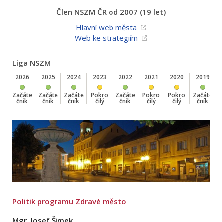
Člen NSZM ČR od 2007 (19 let)
Hlavní web města
Web ke strategiím
Liga NSZM
2026
2025
2024
2023
2022
2021
2020
2019
Začáte
Začáte
Začáte
Pokro
Začáte
Pokro
Pokro
Začáte
čník
čník
čník
čilý
čník
čilý
čilý
čník
Politik programu Zdravé město
Mgr. Josef Šimek