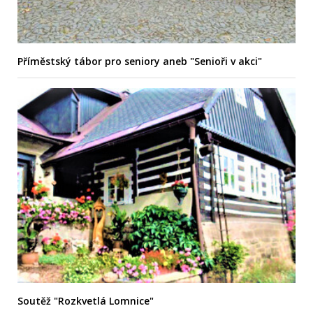
Příměstský tábor pro seniory aneb "Senioři v akci"
Soutěž "Rozkvetlá Lomnice"