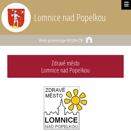
☰
Lomnice nad Popelkou
Web provozuje
NSZM ČR
Zdravé město
Lomnice nad Popelkou