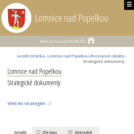
☰
Lomnice nad Popelkou
Web provozuje
NSZM ČR
úvodní stránka
›
Lomnice nad Popelkou
›
Rozvojové záměry
›
Strategické dokumenty
Lomnice nad Popelkou
Strategické dokumenty
Web ke strategiím
Seřadit:
Dle typu
Abecedně