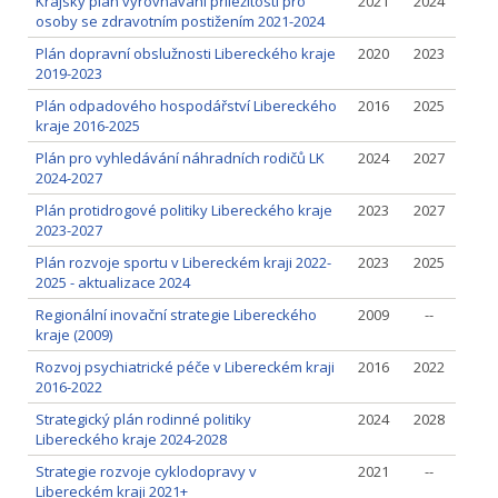
Krajský plán vyrovnávání příležitostí pro
2021
2024
osoby se zdravotním postižením 2021-2024
Plán dopravní obslužnosti Libereckého kraje
2020
2023
2019-2023
Plán odpadového hospodářství Libereckého
2016
2025
kraje 2016-2025
Plán pro vyhledávání náhradních rodičů LK
2024
2027
2024-2027
Plán protidrogové politiky Libereckého kraje
2023
2027
2023-2027
Plán rozvoje sportu v Libereckém kraji 2022-
2023
2025
2025 - aktualizace 2024
Regionální inovační strategie Libereckého
2009
--
kraje (2009)
Rozvoj psychiatrické péče v Libereckém kraji
2016
2022
2016-2022
Strategický plán rodinné politiky
2024
2028
Libereckého kraje 2024-2028
Strategie rozvoje cyklodopravy v
2021
--
Libereckém kraji 2021+