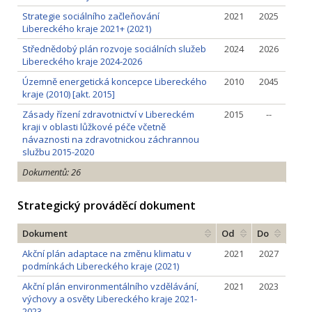
Strategie sociálního začleňování
2021
2025
Libereckého kraje 2021+ (2021)
Střednědobý plán rozvoje sociálních služeb
2024
2026
Libereckého kraje 2024-2026
Územně energetická koncepce Libereckého
2010
2045
kraje (2010) [akt. 2015]
Zásady řízení zdravotnictví v Libereckém
2015
--
kraji v oblasti lůžkové péče včetně
návaznosti na zdravotnickou záchrannou
službu 2015-2020
Dokumentů: 26
Strategický prováděcí dokument
Dokument
Od
Do
Akční plán adaptace na změnu klimatu v
2021
2027
podmínkách Libereckého kraje (2021)
Akční plán environmentálního vzdělávání,
2021
2023
výchovy a osvěty Libereckého kraje 2021-
2023