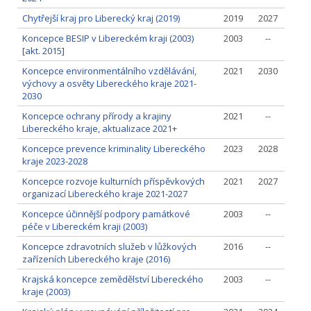
Chytřejší kraj pro Liberecký kraj (2019)
2019
2027
Koncepce BESIP v Libereckém kraji (2003)
2003
--
[akt. 2015]
Koncepce environmentálního vzdělávání,
2021
2030
výchovy a osvěty Libereckého kraje 2021-
2030
Koncepce ochrany přírody a krajiny
2021
--
Libereckého kraje, aktualizace 2021+
Koncepce prevence kriminality Libereckého
2023
2028
kraje 2023-2028
Koncepce rozvoje kulturních příspěvkových
2021
2027
organizací Libereckého kraje 2021-2027
Koncepce účinnější podpory památkové
2003
--
péče v Libereckém kraji (2003)
Koncepce zdravotních služeb v lůžkových
2016
--
zařízeních Libereckého kraje (2016)
Krajská koncepce zemědělství Libereckého
2003
--
kraje (2003)