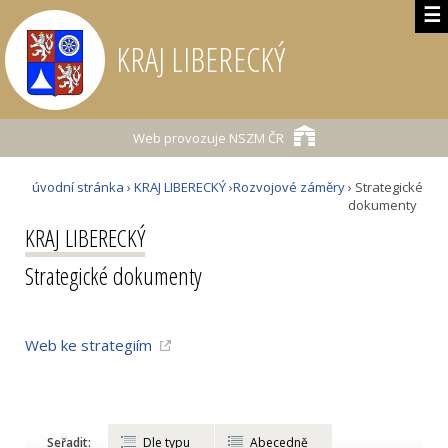
☰
KRAJ LIBERECKÝ
Web provozuje
NSZM ČR
úvodní stránka
›
KRAJ LIBERECKÝ
›
Rozvojové záměry
› Strategické
dokumenty
KRAJ LIBERECKÝ
Strategické dokumenty
Web ke strategiím
Seřadit:
Dle typu
Abecedně