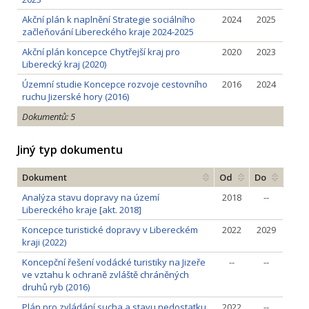
Akční plán k naplnění Strategie sociálního
2024
2025
začleňování Libereckého kraje 2024-2025
Akční plán koncepce Chytřejší kraj pro
2020
2023
Liberecký kraj (2020)
Územní studie Koncepce rozvoje cestovního
2016
2024
ruchu Jizerské hory (2016)
Dokumentů: 5
Jiný typ dokumentu
Dokument
Od
Do
Analýza stavu dopravy na území
2018
--
Libereckého kraje [akt. 2018]
Koncepce turistické dopravy v Libereckém
2022
2029
kraji (2022)
Koncepční řešení vodácké turistiky na Jizeře
--
--
ve vztahu k ochraně zvláště chráněných
druhů ryb (2016)
Plán pro zvládání sucha a stavu nedostatku
2022
--