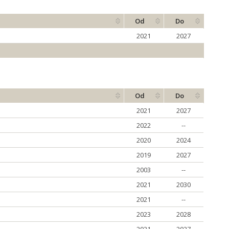
Od
Do
2021
2027
Od
Do
2021
2027
2022
--
2020
2024
2019
2027
2003
--
2021
2030
2021
--
2023
2028