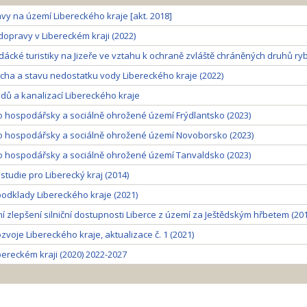
vy na území Libereckého kraje [akt. 2018]
dopravy v Libereckém kraji (2022)
ácké turistiky na Jizeře ve vztahu k ochraně zvláště chráněných druhů ryb
ucha a stavu nedostatku vody Libereckého kraje (2022)
dů a kanalizací Libereckého kraje
o hospodářsky a sociálně ohrožené území Frýdlantsko (2023)
o hospodářsky a sociálně ohrožené území Novoborsko (2023)
o hospodářsky a sociálně ohrožené území Tanvaldsko (2023)
studie pro Liberecký kraj (2014)
odklady Libereckého kraje (2021)
 zlepšení silniční dostupnosti Liberce z území za Ještědským hřbetem (2013
oje Libereckého kraje, aktualizace č. 1 (2021)
bereckém kraji (2020) 2022-2027