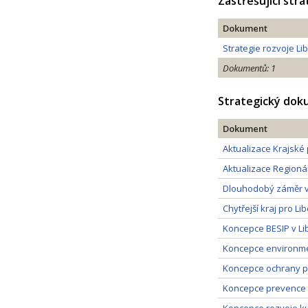
Zastřešující str
Dokument
Strategie rozvoje Li
Dokumentů: 1
Strategický do
Dokument
Aktualizace Krajské 
Aktualizace Regionál
Dlouhodobý záměr vz
Chytřejší kraj pro Li
Koncepce BESIP v Lib
Koncepce environmen
Koncepce ochrany př
Koncepce prevence k