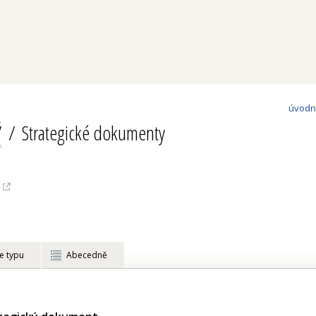
úvodn
Ý
Strategické dokumenty
e typu
Abecedně