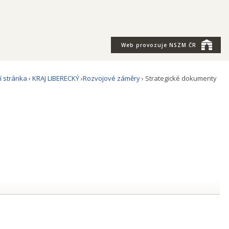
Web provozuje
NSZM ČR
í stránka
›
KRAJ LIBERECKÝ
›
Rozvojové záměry
› Strategické dokumenty