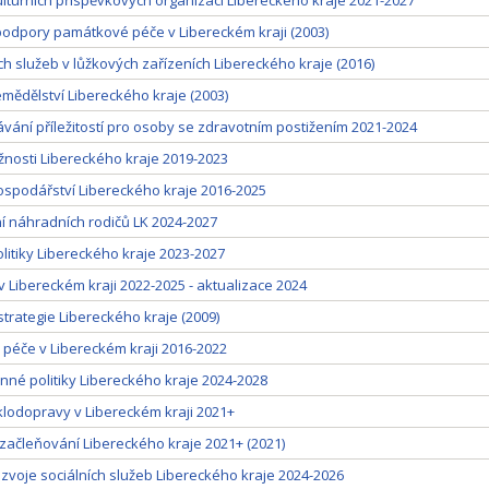
lturních příspěvkových organizací Libereckého kraje 2021-2027
podpory památkové péče v Libereckém kraji (2003)
h služeb v lůžkových zařízeních Libereckého kraje (2016)
mědělství Libereckého kraje (2003)
vání příležitostí pro osoby se zdravotním postižením 2021-2024
žnosti Libereckého kraje 2019-2023
spodářství Libereckého kraje 2016-2025
í náhradních rodičů LK 2024-2027
litiky Libereckého kraje 2023-2027
v Libereckém kraji 2022-2025 - aktualizace 2024
strategie Libereckého kraje (2009)
 péče v Libereckém kraji 2016-2022
inné politiky Libereckého kraje 2024-2028
klodopravy v Libereckém kraji 2021+
 začleňování Libereckého kraje 2021+ (2021)
zvoje sociálních služeb Libereckého kraje 2024-2026