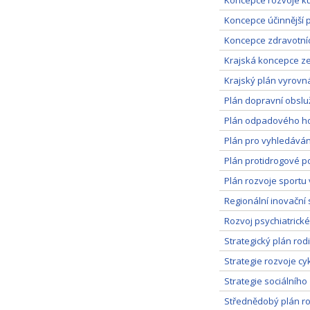
Koncepce rozvoje ku
Koncepce účinnější 
Koncepce zdravotníc
Krajská koncepce ze
Krajský plán vyrovná
Plán dopravní obslu
Plán odpadového ho
Plán pro vyhledáván
Plán protidrogové po
Plán rozvoje sportu 
Regionální inovační 
Rozvoj psychiatrické
Strategický plán rod
Strategie rozvoje cy
Strategie sociálního
Střednědobý plán ro