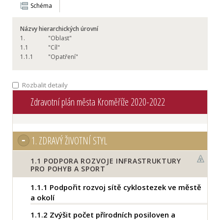
Schéma
Názvy hierarchických úrovní
1.
"Oblast"
1.
1
"Cíl"
1.
1.1
"Opatření"
Rozbalit detaily
Zdravotní plán města Kroměříže 2020-2022
1.
ZDRAVÝ ŽIVOTNÍ STYL
1.1
PODPORA ROZVOJE INFRASTRUKTURY
PRO POHYB A SPORT
1.1.1
Podpořit rozvoj sítě cyklostezek ve městě
a okolí
1.1.2
Zvýšit počet přírodních posiloven a