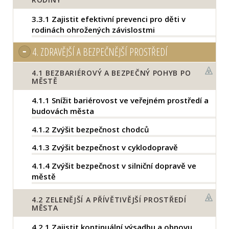
3.3.1
Zajistit efektivní prevenci pro děti v
rodinách ohrožených závislostmi
4.
ZDRAVĚJŠÍ A BEZPEČNĚJŠÍ PROSTŘEDÍ
4.1
BEZBARIÉROVÝ A BEZPEČNÝ POHYB PO
MĚSTĚ
4.1.1
Snížit bariérovost ve veřejném prostředí a
budovách města
4.1.2
Zvýšit bezpečnost chodců
4.1.3
Zvýšit bezpečnost v cyklodopravě
4.1.4
Zvýšit bezpečnost v silniční dopravě ve
městě
4.2
ZELENĚJŠÍ A PŘÍVĚTIVĚJŠÍ PROSTŘEDÍ
MĚSTA
4.2.1
Zajistit kontinuální výsadbu a obnovu