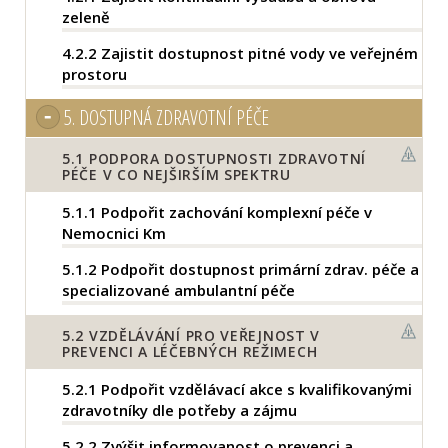
zeleně
4.2.2
Zajistit dostupnost pitné vody ve veřejném
prostoru
5.
DOSTUPNÁ ZDRAVOTNÍ PÉČE
5.1
PODPORA DOSTUPNOSTI ZDRAVOTNÍ
PÉČE V CO NEJŠIRŠÍM SPEKTRU
5.1.1
Podpořit zachování komplexní péče v
Nemocnici Km
5.1.2
Podpořit dostupnost primární zdrav. péče a
specializované ambulantní péče
5.2
VZDĚLÁVÁNÍ PRO VEŘEJNOST V
PREVENCI A LÉČEBNÝCH REŽIMECH
5.2.1
Podpořit vzdělávací akce s kvalifikovanými
zdravotníky dle potřeby a zájmu
5.2.2
Zvýšit informovanost o prevenci a