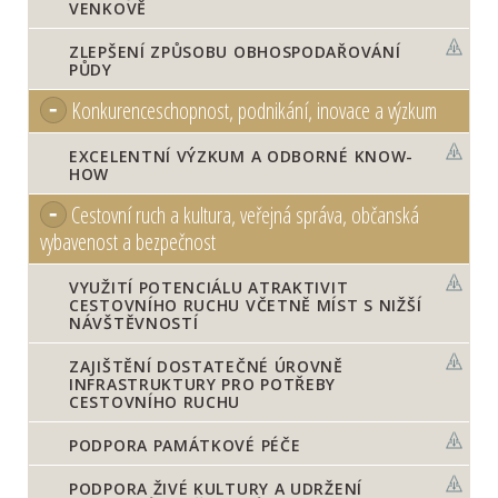
VENKOVĚ
ZLEPŠENÍ ZPŮSOBU OBHOSPODAŘOVÁNÍ
PŮDY
Konkurenceschopnost, podnikání, inovace a výzkum
EXCELENTNÍ VÝZKUM A ODBORNÉ KNOW-
HOW
Cestovní ruch a kultura, veřejná správa, občanská
vybavenost a bezpečnost
VYUŽITÍ POTENCIÁLU ATRAKTIVIT
CESTOVNÍHO RUCHU VČETNĚ MÍST S NIŽŠÍ
NÁVŠTĚVNOSTÍ
ZAJIŠTĚNÍ DOSTATEČNÉ ÚROVNĚ
INFRASTRUKTURY PRO POTŘEBY
CESTOVNÍHO RUCHU
PODPORA PAMÁTKOVÉ PÉČE
PODPORA ŽIVÉ KULTURY A UDRŽENÍ