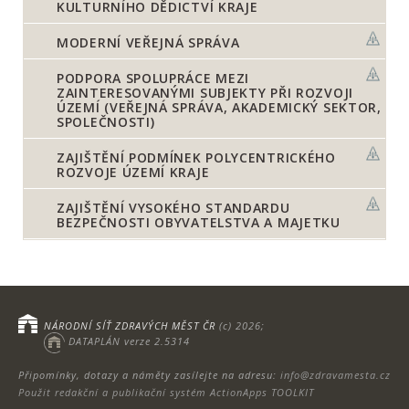
KULTURNÍHO DĚDICTVÍ KRAJE
MODERNÍ VEŘEJNÁ SPRÁVA
PODPORA SPOLUPRÁCE MEZI
ZAINTERESOVANÝMI SUBJEKTY PŘI ROZVOJI
ÚZEMÍ (VEŘEJNÁ SPRÁVA, AKADEMICKÝ SEKTOR,
SPOLEČNOSTI)
ZAJIŠTĚNÍ PODMÍNEK POLYCENTRICKÉHO
ROZVOJE ÚZEMÍ KRAJE
ZAJIŠTĚNÍ VYSOKÉHO STANDARDU
BEZPEČNOSTI OBYVATELSTVA A MAJETKU
NÁRODNÍ SÍŤ ZDRAVÝCH MĚST ČR
(c) 2026;
DATAPLÁN verze 2.5314
Připomínky, dotazy a náměty zasílejte na adresu:
info@zdravamesta.cz
Použit redakční a publikační systém ActionApps TOOLKIT