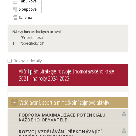
Tabulkové
Sloupcové
Schéma
Názvy hierarchických úrovní
"Prioritní osa"
1
"Specifický cíl"
Rozbalit detaily
Akční plán Strategie rozvoje Jihomoravského kraje
2021+ na roky 2024-2025
Vzdělávání, sport a mimoškolní zájmové aktivity
PODPORA MAXIMALIZACE POTENCIÁLU
KAŽDÉHO OBYVATELE
ROZVOJ VZDĚLÁVÁNÍ PŘEKONÁVAJÍCÍ