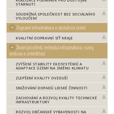
REALIZACE PODMÍNEK PRO DŮSTOJNÉ
STÁRNUTÍ
SOUDRŽNÁ SPOLEČNOST BEZ SOCIÁLNÍHO
VYLOUČENÍ
Dopravní infrastruktura a obslužnost území
KVALITNÍ DOPRAVNÍ SÍŤ KRAJE
Životní prostředí, technická infrastruktura, rozvoj
venkova a zemědělství
ZVÝŠENÍ STABILITY EKOSYSTÉMŮ A
ADAPTACE ÚZEMÍ NA ZMĚNU KLIMATU
ZLEPŠENÍ KVALITY OVZDUŠÍ
SNIŽOVÁNÍ DOPADŮ LIDSKÉ ČINNOSTI
ZACHOVÁNÍ A ROZVOJ KVALITY TECHNICKÉ
INFRASTRUKTURY
ROZVOJ OBČANSKÉ VYBAVENOSTI NA