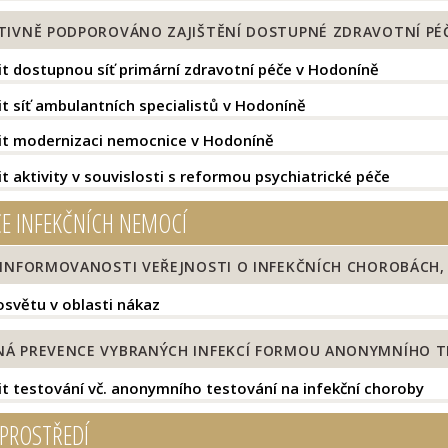
TIVNĚ PODPOROVÁNO ZAJIŠTĚNÍ DOSTUPNÉ ZDRAVOTNÍ PÉ
t dostupnou síť primární zdravotní péče v Hodoníně
t síť ambulantních specialistů v Hodoníně
t modernizaci nemocnice v Hodoníně
 aktivity v souvislosti s reformou psychiatrické péče
E INFEKČNÍCH NEMOCÍ
INFORMOVANOSTI VEŘEJNOSTI O INFEKČNÍCH CHOROBÁCH, Z
osvětu v oblasti nákaz
Á PREVENCE VYBRANÝCH INFEKCÍ FORMOU ANONYMNÍHO T
t testování vč. anonymního testování na infekční choroby
 PROSTŘEDÍ