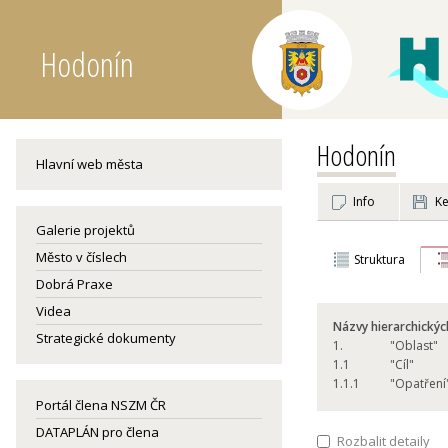
Hodonín
Hodonín
Hlavní web města
Info
Ke
Galerie projektů
Město v číslech
Struktura
Dobrá Praxe
Videa
Názvy hierarchickýc
Strategické dokumenty
1.
"Oblast"
1.
1
"Cíl"
1.
1.1
"Opatření
Portál člena NSZM ČR
DATAPLÁN pro člena
Rozbalit detaily