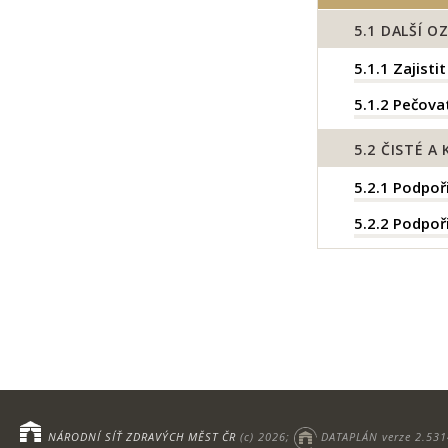
5.1
DALŠÍ O
5.1.1
Zajisti
5.1.2
Pečovat
5.2
ČISTÉ A 
5.2.1
Podpoři
5.2.2
Podpoři
NÁRODNÍ SÍŤ ZDRAVÝCH MĚST ČR
(c) 2026;
DATAPLÁN verze 2.531