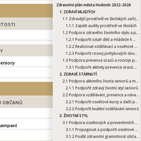
Zdravotní plán města Hodonín 2022-2026
1.
ZDRAVÍ MLADÝCH
1.1
Zdravější prostředí ve školských zařízeních
ITOSTI
1.1.1
Zajistit audity prostředí ve školách
1.2
Podpora zdravého životního stylu a prevence nemocí dětí a mládeže
1.2.1
Podpořit vztah dětí a mládeže k městu a ke zdravému životu
1.2.2
Realizovat vzdělávací a osvětové programy prevence nemocí
RY
1.2.3
Podpořit rozvoj pohybových dovedností, zvýšit úroveň pohybové aktivity dětí a mládeže
1.3
Podpora prevence úrazů a rozvoje pohybové zdatnosti dětí a mládeže
seniory
1.3.1
Podpořit aktivity prevence úrazů a dopravní bezpečnosti
2.
ZDRAVÉ STÁRNUTÍ
2.1
Podpora aktivního života seniorů a mezigenerační sounáležitosti
2.1.1
Podpořit zdravý životní styl seniorů
2.2
Podpora vzdělávání, prevence a návazných služeb pro seniory
2.2.1
Podpořit osvětové kurzy a další preventivní a podpůrné aktivity pro seniory
U OBČANŮ
2.2.2
Podpořit kvalitní vzdělávání seniorů
3.
ŽIVOTNÍ STYL
3.1
Podpora osvětových a preventivních aktivit životního stylu občanů
kampaní
3.1.1
Propagovat a podpořit osvětové kampaně
3.1.2
Posílit zdravotní gramotnost občanů prostřednictvím vzdělávacích kampaní