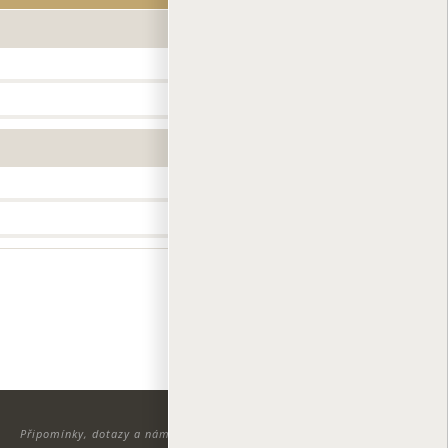
TISK
i
Připomínky, dotazy a náměty zasílejte na adresu:
info@zdravamesta.cz