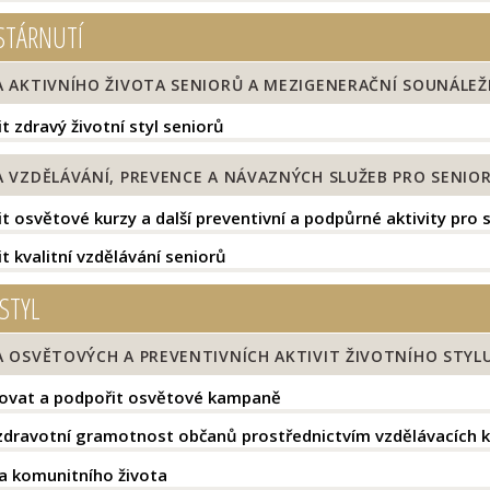
STÁRNUTÍ
 AKTIVNÍHO ŽIVOTA SENIORŮ A MEZIGENERAČNÍ SOUNÁLEŽ
 zdravý životní styl seniorů
VZDĚLÁVÁNÍ, PREVENCE A NÁVAZNÝCH SLUŽEB PRO SENIO
t osvětové kurzy a další preventivní a podpůrné aktivity pro 
t kvalitní vzdělávání seniorů
STYL
 OSVĚTOVÝCH A PREVENTIVNÍCH AKTIVIT ŽIVOTNÍHO STYL
vat a podpořit osvětové kampaně
 zdravotní gramotnost občanů prostřednictvím vzdělávacích 
 komunitního života