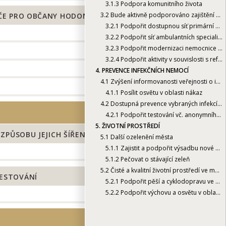
3.1.3
Podpora komunitního života
3.2
Bude aktivně podporováno zajištění dostupné zdravotní péče pro občany Hodonína
ČE PRO OBČANY HODONÍNA
3.2.1
Podpořit dostupnou síť primární zdravotní péče v Hodoníně
3.2.2
Podpořit síť ambulantních specialistů v Hodoníně
3.2.3
Podpořit modernizaci nemocnice v Hodoníně
3.2.4
Podpořit aktivity v souvislosti s reformou psychiatrické péče
4.
PREVENCE INFEKČNÍCH NEMOCÍ
4.1
Zvýšení informovanosti veřejnosti o infekčních chorobách, způsobu jejich šíření a o prevenci
4.1.1
Posílit osvětu v oblasti nákaz
4.2
Dostupná prevence vybraných infekcí formou anonymního testování
4.2.1
Podpořit testování vč. anonymního testování na infekční choroby
5.
ŽIVOTNÍ PROSTŘEDÍ
PŮSOBU JEJICH ŠÍŘENÍ A O PREVENCI
5.1
Další ozelenění města
5.1.1
Zajistit a podpořit výsadbu nové zeleně
5.1.2
Pečovat o stávající zeleň
5.2
Čisté a kvalitní životní prostředí ve městě
ESTOVÁNÍ
5.2.1
Podpořit pěší a cyklodopravu ve městě
5.2.2
Podpořit výchovu a osvětu v oblasti péče o životní prostředí