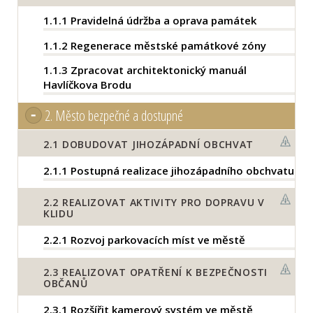
1.1.1
Pravidelná údržba a oprava památek
1.1.2
Regenerace městské památkové zóny
1.1.3
Zpracovat architektonický manuál
Havlíčkova Brodu
2.
Město bezpečné a dostupné
2.1
DOBUDOVAT JIHOZÁPADNÍ OBCHVAT
2.1.1
Postupná realizace jihozápadního obchvatu
2.2
REALIZOVAT AKTIVITY PRO DOPRAVU V
KLIDU
2.2.1
Rozvoj parkovacích míst ve městě
2.3
REALIZOVAT OPATŘENÍ K BEZPEČNOSTI
OBČANŮ
2.3.1
Rozšířit kamerový systém ve městě