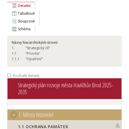
Detailní
Tabulkové
Sloupcové
Schéma
Názvy hierarchických úrovní
1.
"Strategický cíl"
1.
1
"Priorita"
1.
1.1
"Opatření"
Rozbalit detaily
Strategický plán rozvoje města Havlíčkův Brod 2025-
2035
1.
Město historické
1.1
OCHRANA PAMÁTEK