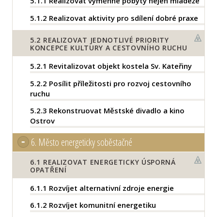
5.1.1
Realizovat výměnné pobyty nejen mládeže
5.1.2
Realizovat aktivity pro sdílení dobré praxe
5.2
REALIZOVAT JEDNOTLIVÉ PRIORITY
KONCEPCE KULTURY A CESTOVNÍHO RUCHU
5.2.1
Revitalizovat objekt kostela Sv. Kateřiny
5.2.2
Posílit příležitosti pro rozvoj cestovního
ruchu
5.2.3
Rekonstruovat Městské divadlo a kino
Ostrov
6.
Město energeticky soběstačné
6.1
REALIZOVAT ENERGETICKY ÚSPORNÁ
OPATŘENÍ
6.1.1
Rozvíjet alternativní zdroje energie
6.1.2
Rozvíjet komunitní energetiku