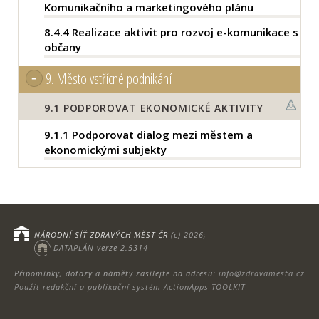
Komunikačního a marketingového plánu
8.4.4
Realizace aktivit pro rozvoj e-komunikace s
občany
9.
Město vstřícné podnikání
9.1
PODPOROVAT EKONOMICKÉ AKTIVITY
9.1.1
Podporovat dialog mezi městem a
ekonomickými subjekty
NÁRODNÍ SÍŤ ZDRAVÝCH MĚST ČR
(c) 2026;
DATAPLÁN verze 2.5314
Připomínky, dotazy a náměty zasílejte na adresu:
info@zdravamesta.cz
Použit redakční a publikační systém ActionApps TOOLKIT