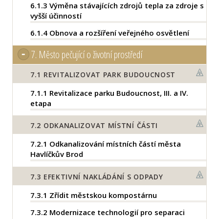
6.1.3
Výměna stávajících zdrojů tepla za zdroje s
vyšší účinností
6.1.4
Obnova a rozšíření veřejného osvětlení
7.
Město pečující o životní prostředí
7.1
REVITALIZOVAT PARK BUDOUCNOST
7.1.1
Revitalizace parku Budoucnost, III. a IV.
etapa
7.2
ODKANALIZOVAT MÍSTNÍ ČÁSTI
7.2.1
Odkanalizování místních částí města
Havlíčkův Brod
7.3
EFEKTIVNÍ NAKLÁDÁNÍ S ODPADY
7.3.1
Zřídit městskou kompostárnu
7.3.2
Modernizace technologií pro separaci