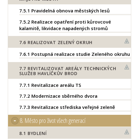
7.5.1
Pravidelná obnova městských lesů
7.5.2
Realizace opatření proti kůrovcové
kalamitě, likvidace napadených stromů
7.6
REALIZOVAT ZELENÝ OKRUH
7.6.1
Postupná realizace studie Zeleného okruhu
7.7
REVITALIZOVAT AREÁLY TECHNICKÝCH
SLUŽEB HAVLÍČKŮV BROD
7.7.1
Revitalizace areálu TS
7.7.2
Modernizace sběrného dvora
7.7.3
Revitalizace střediska veřejné zeleně
8.
Město pro život všech generací
8.1
BYDLENÍ