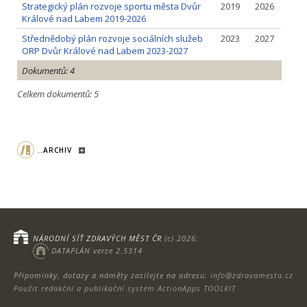
Strategický plán rozvoje sportu města Dvůr
2019
2026
Králové nad Labem 2019-2026
Střednědobý plán rozvoje sociálních služeb
2023
2027
ORP Dvůr Králové nad Labem 2023-2027
Dokumentů: 4
Celkem dokumentů: 5
..ARCHIV
NÁRODNÍ SÍŤ ZDRAVÝCH MĚST ČR
(c) 2026;
DATAPLÁN verze 2.5314
Připomínky, dotazy a náměty zasílejte na adresu:
info@zdravamesta.cz
Použit redakční a publikační systém ActionApps TOOLKIT