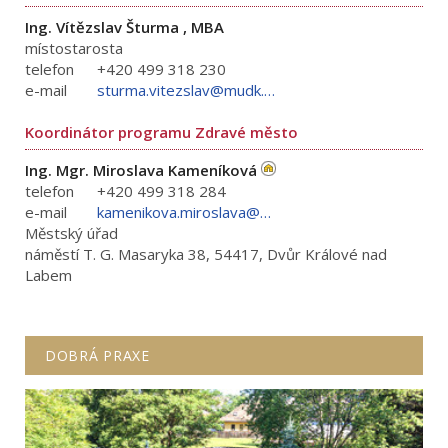
Ing. Vítězslav Šturma , MBA
místostarosta
telefon
+420 499 318 230
e-mail
sturma.vitezslav@mudk.cz
Koordinátor programu Zdravé město
Ing. Mgr. Miroslava Kameníková
telefon
+420 499 318 284
e-mail
kamenikova.miroslava@mudk.cz
Městský úřad
náměstí T. G. Masaryka 38, 54417, Dvůr Králové nad
Labem
DOBRÁ PRAXE