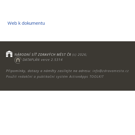
Web k dokumentu
NÁRODNÍ SÍŤ ZDRAVÝCH MĚST ČR
(c) 2026;
DATAPLÁN verze 2.5314
Připomínky, dotazy a náměty zasílejte na adresu:
info@zdravamesta.cz
Použit redakční a publikační systém ActionApps TOOLKIT