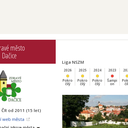
ravé město
Dačice
Liga NSZM
2026
2025
2024
2023
20
Pokro
Pokro
Pokro
Šampi
Po
čilý
čilý
čilý
on
či
ČR od 2011 (15 let)
ní web města
mační zdroje města