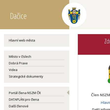
Dačice
Zd
Hlavní web města
Město v číslech
Dobrá Praxe
Videa
Strategické dokumenty
Portál člena NSZM ČR
Člen NSZM 
DATAPLÁN pro člena
Hlav
Další členové
Další infor