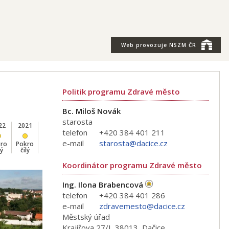
Web provozuje
NSZM ČR
Politik programu Zdravé město
Bc. Miloš Novák
starosta
22
2021
2020
2019
2018
2017
2016
2015
2014
telefon
+420 384 401 211
e-mail
starosta@dacice.cz
kro
Pokro
Pokro
Pokro
Pokro
Pokro
Pokro
Pokro
Pokro
lý
čilý
čilý
čilý
čilý
čilý
čilý
čilý
čilý
Koordinátor programu Zdravé město
Ing. Ilona Brabencová
telefon
+420 384 401 286
e-mail
zdravemesto@dacice.cz
Městský úřad
Krajířova 27/I, 38013, Dačice