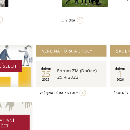
.. VIDEA
VEŘEJNÁ FÓRA A STOLY
ŠKOLN
ČÍSLECH
duben
duben
Fórum ZM (Dačice)
25
1
25. 4. 2022
2022
2026
.. VEŘEJNÁ FÓRA / STOLY
.. ŠKOLNÍ 
ATIVNÍ
OČET