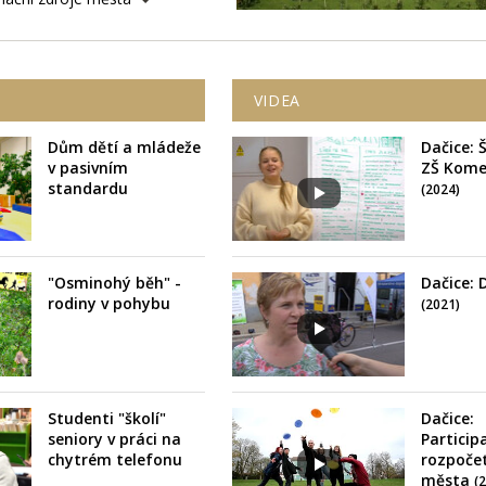
VIDEA
Dům dětí a mládeže
Dačice: 
v pasivním
ZŠ Kom
standardu
(2024)
"Osminohý běh" -
Dačice: 
rodiny v pohybu
(2021)
Studenti "školí"
Dačice:
seniory v práci na
Particip
chytrém telefonu
rozpoče
města
(