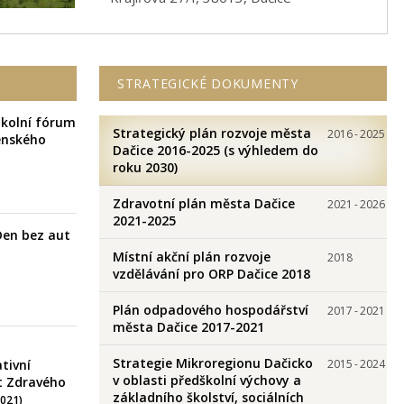
STRATEGICKÉ DOKUMENTY
Školní fórum
Strategický plán rozvoje města
2016
-
2025
enského
Dačice 2016-2025 (s výhledem do
roku 2030)
Zdravotní plán města Dačice
2021
-
2026
2021-2025
Den bez aut
Místní akční plán rozvoje
2018
vzdělávání pro ORP Dačice 2018
Plán odpadového hospodářství
2017
-
2021
města Dačice 2017-2021
Strategie Mikroregionu Dačicko
ativní
2015
-
2024
v oblasti předškolní výchovy a
t Zdravého
základního školství, sociálních
2021)