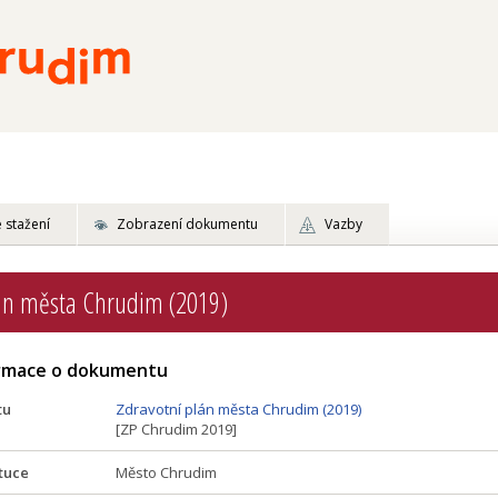
 stažení
Zobrazení dokumentu
Vazby
lán města Chrudim (2019)
ormace o dokumentu
tu
Zdravotní plán města Chrudim (2019)
[ZP Chrudim 2019]
tuce
Město Chrudim