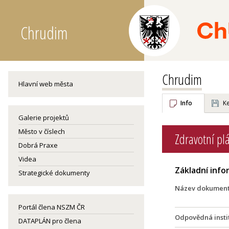
Chrudim
Chrudim
Hlavní web města
Info
Ke
Galerie projektů
Město v číslech
Zdravotní p
Dobrá Praxe
Videa
Základní inf
Strategické dokumenty
Název dokumen
Portál člena NSZM ČR
Odpovědná insti
DATAPLÁN pro člena