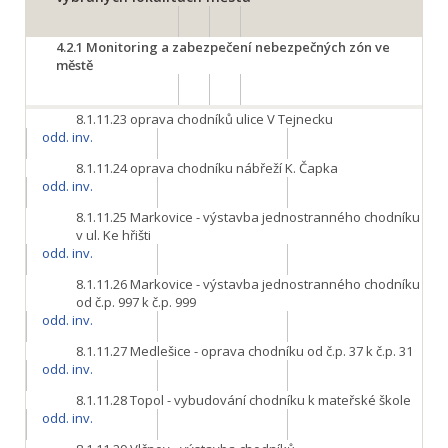
4.2.1
Monitoring a zabezpečení nebezpečných zón ve
městě
8.1.11.23
oprava chodníků ulice V Tejnecku
odd. inv.
8.1.11.24
oprava chodníku nábřeží K. Čapka
odd. inv.
8.1.11.25
Markovice - výstavba jednostranného chodníku
v ul. Ke hřišti
odd. inv.
8.1.11.26
Markovice - výstavba jednostranného chodníku
od č.p. 997 k č.p. 999
odd. inv.
8.1.11.27
Medlešice - oprava chodníku od č.p. 37 k č.p. 31
odd. inv.
8.1.11.28
Topol - vybudování chodníku k mateřské škole
odd. inv.