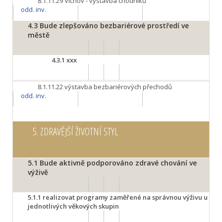
8.1.11.29
Vlčnov - výstavba chodníků
odd. inv.
4.3
Bude zlepšováno bezbariérové prostředí ve
městě
4.3.1
xxx
8.1.11.22
výstavba bezbariérových přechodů
odd. inv.
5.
ZDRAVĚJŠÍ ŽIVOTNÍ STYL
5.1
Bude aktivně podporováno zdravé chování ve
výživě
5.1.1
realizovat programy zaměřené na správnou výživu u
jednotlivých věkových skupin