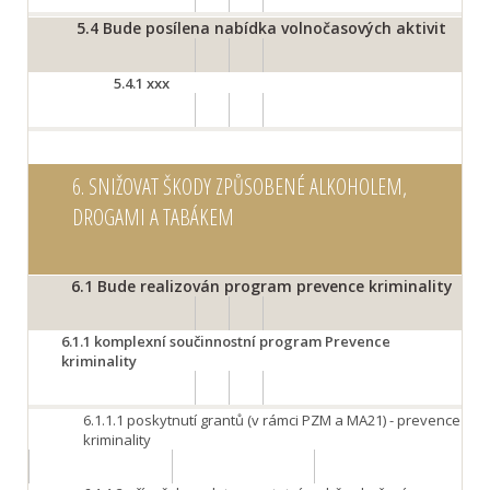
5.4
Bude posílena nabídka volnočasových aktivit
5.4.1
xxx
6.
SNIŽOVAT ŠKODY ZPŮSOBENÉ ALKOHOLEM,
DROGAMI A TABÁKEM
6.1
Bude realizován program prevence kriminality
6.1.1
komplexní součinnostní program Prevence
kriminality
6.1.1.1
poskytnutí grantů (v rámci PZM a MA21) - prevence
kriminality