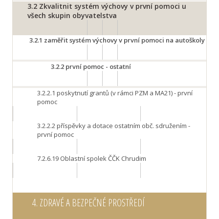
3.2
Zkvalitnit systém výchovy v první pomoci u
všech skupin obyvatelstva
3.2.1
zaměřit systém výchovy v první pomoci na autoškoly
3.2.2
první pomoc - ostatní
3.2.2.1
poskytnutí grantů (v rámci PZM a MA21) - první
pomoc
3.2.2.2
příspěvky a dotace ostatním obč. sdružením -
první pomoc
7.2.6.19
Oblastní spolek ČČK Chrudim
4.
ZDRAVÉ A BEZPEČNÉ PROSTŘEDÍ