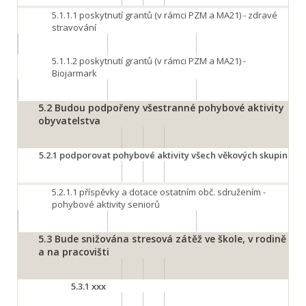
5.1.1.1
poskytnutí grantů (v rámci PZM a MA21) - zdravé
stravování
5.1.1.2
poskytnutí grantů (v rámci PZM a MA21) -
Biojarmark
5.2
Budou podpořeny všestranné pohybové aktivity
obyvatelstva
5.2.1
podporovat pohybové aktivity všech věkových skupin
5.2.1.1
příspěvky a dotace ostatním obč. sdružením -
pohybové aktivity seniorů
5.3
Bude snižována stresová zátěž ve škole, v rodině
a na pracovišti
5.3.1
xxx