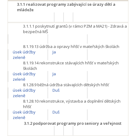
3.1.1
realizovat programy zabývající se úrazy dětí a
mládeže
3.1.1.1
poskytnutí grantů (v rámci PZM a MA21) - Zdravá a
bezpečná MŠ
8.1.19.13
údržba a opravy hřišť v mateřských školách
úsek údržby
Ja
zeleně
8.1.19.14
rekonstrukce stávajících hřišť v mateřských
školách
úsek údržby
Ja
zeleně
8.1.28.9
běžná údržba stávajících dětských hřišť
úsek údržby
Duš
zeleně
8.1.28.10
rekonstrukce, výstavba a doplnění dětských
hřišť
úsek údržby
Duš
zeleně
3.1.2
podporovat programy pro seniory a veřejnost