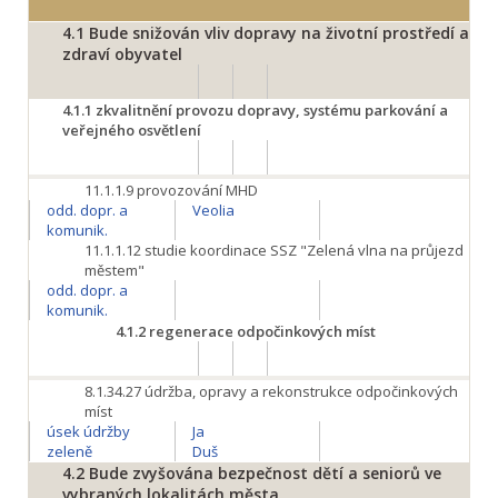
4.1
Bude snižován vliv dopravy na životní prostředí a
zdraví obyvatel
4.1.1
zkvalitnění provozu dopravy, systému parkování a
veřejného osvětlení
11.1.1.9
provozování MHD
odd. dopr. a
Veolia
komunik.
11.1.1.12
studie koordinace SSZ "Zelená vlna na průjezd
městem"
odd. dopr. a
komunik.
4.1.2
regenerace odpočinkových míst
8.1.34.27
údržba, opravy a rekonstrukce odpočinkových
míst
úsek údržby
Ja
zeleně
Duš
4.2
Bude zvyšována bezpečnost dětí a seniorů ve
vybraných lokalitách města