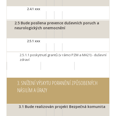
2.4.1
xxx
2.5
Bude posílena prevence duševních poruch a
neurologických onemocnění
2.5.1
xxx
2.5.1.1
poskytnutí grantů (v rámci PZM a MA21) - duševní
zdraví
3.
SNÍŽENÍ VÝSKYTU PORANĚNÍ ZPŮSOBENÝCH
NÁSILÍM A ÚRAZY
3.1
Bude realizován projekt Bezpečná komunita