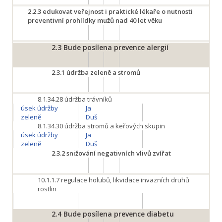
2.2.3
edukovat veřejnost i praktické lékaře o nutnosti
preventivní prohlídky mužů nad 40 let věku
2.3
Bude posílena prevence alergií
2.3.1
údržba zeleně a stromů
8.1.34.28
údržba trávníků
úsek údržby
Ja
zeleně
Duš
8.1.34.30
údržba stromů a keřových skupin
úsek údržby
Ja
zeleně
Duš
2.3.2
snižování negativních vlivů zvířat
10.1.1.7
regulace holubů, likvidace invazních druhů
rostlin
2.4
Bude posílena prevence diabetu