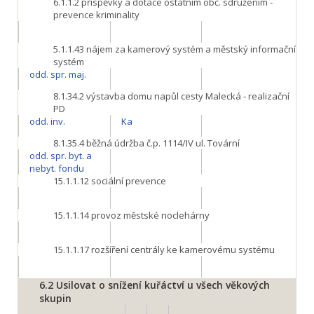
6.1.1.2
příspěvky a dotace ostatním obč. sdružením -
prevence kriminality
5.1.1.43
nájem za kamerový systém a městský informační
systém
odd. spr. maj.
8.1.34.2
výstavba domu napůl cesty Malecká - realizační
PD
odd. inv.
Ka
8.1.35.4
běžná údržba č.p. 1114/IV ul. Tovární
odd. spr. byt. a
nebyt. fondu
15.1.1.12
sociální prevence
15.1.1.14
provoz městské noclehárny
15.1.1.17
rozšíření centrály ke kamerovému systému
6.2
Usilovat o snížení kuřáctví u všech věkových
skupin