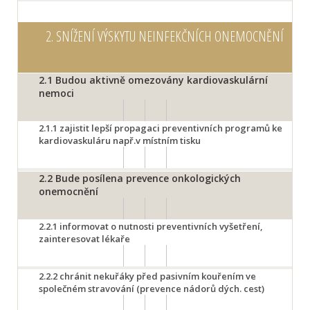
2.
SNÍŽENÍ VÝSKYTU NEINFEKČNÍCH ONEMOCNĚNÍ
2.1
Budou aktivně omezovány kardiovaskulární
nemoci
2.1.1
zajistit lepší propagaci preventivních programů ke
kardiovaskuláru např.v místním tisku
2.2
Bude posílena prevence onkologických
onemocnění
2.2.1
informovat o nutnosti preventivních vyšetření,
zainteresovat lékaře
2.2.2
chránit nekuřáky před pasivním kouřením ve
společném stravování (prevence nádorů dých. cest)