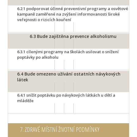
6.2.1
podporovat účinné preventivní programy a osvětové
kampaně zaměřené na zvýšení informovanosti široké
veřejnosti o rizicích kouření
6.3
Bude zajištěna prevence alkoholismu
6.3.1
cílenými programy na školách usilovat o snížení
poptávky po alkoholu
6.4
Bude omezeno užívání ostatních návykových
látek
6.4.1
snížit poptávku po návykových látkách u dětí a
mláděže
7.
ZDRAVÉ MÍSTNÍ ŽIVOTNÍ PODMÍNKY