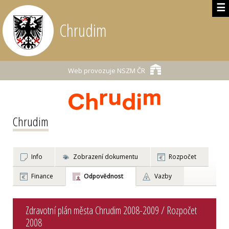
☰
Chrudim
Web provozuje
NSZM ČR
Chrudim
Info
Zobrazení dokumentu
Rozpočet
Finance
Odpovědnost
Vazby
Zdravotní plán města Chrudim 2008-2009 / Rozpočet
2008