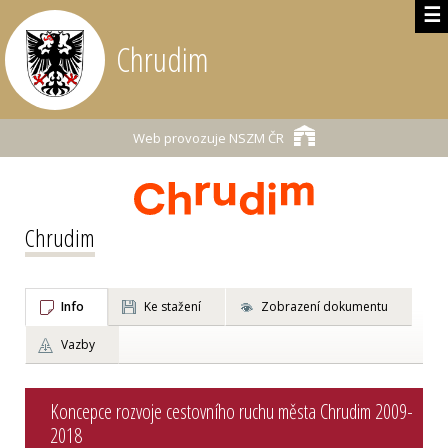
☰
Chrudim
Web provozuje
NSZM ČR
Chrudim
Info
Ke stažení
Zobrazení dokumentu
Vazby
Koncepce rozvoje cestovního ruchu města Chrudim 2009-
2018