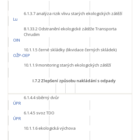
6.1.3.7
analýza rizik vlivu starých ekologických zátěží
Lu
8.1.33.2
Odstranění ekologické zátěže Transporta
Chrudim
OIN
10.1.1.5
černé skládky (likvidace černých skládek)
OŽP-OEP
10.1.1.9
monitoring starých ekologických zátěží
I.7.2
Zlepšení způsobu nakládání s odpady
6.1.4.4
sběrný dvůr
ÚPR
6.1.4.5
svoz TDO
ÚPR
10.1.1.6
ekologická výchova