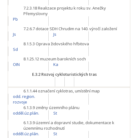
7.2.3.18
Realizace projektu k roku sv. Anežky
Přemyslovny
Pb
7.2.6.7
dotace SDH Chrudim na 140. výročí založení
Js
Js
8.1.5.3
Oprava židovského hřbitova
Sd
8.1.25.12
muzeum barokních soch
OIN
Ka
E.3.2
Rozvoj cykloturistických tras
6.1.1.44
označení cyklotras, umístění map
odd. region.
rozvoje
6.1.3.9
změny územního plánu
odděl.úz.plán.
St
6.1.3.9
územní a dopravní studie, dokumentace k
územnímu rozhodnutí
odděl.úz.plán.
St