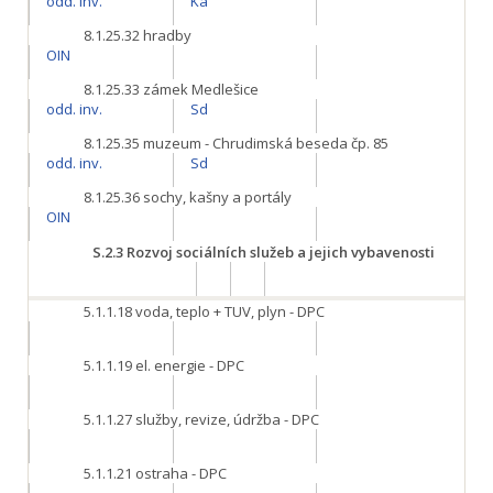
odd. inv.
Ka
8.1.25.32
hradby
OIN
8.1.25.33
zámek Medlešice
odd. inv.
Sd
8.1.25.35
muzeum - Chrudimská beseda čp. 85
odd. inv.
Sd
8.1.25.36
sochy, kašny a portály
OIN
S.2.3
Rozvoj sociálních služeb a jejich vybavenosti
5.1.1.18
voda, teplo + TUV, plyn - DPC
5.1.1.19
el. energie - DPC
5.1.1.27
služby, revize, údržba - DPC
5.1.1.21
ostraha - DPC