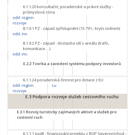
6.1.1.20
konzultační, poradenské a právní služby -
průmyslová zóna
odd. region.
rozvoje
8.1.9.1
PZ - západ zpřístupnění (15.791,- kryto úvěrem)
odd. inv.
8.1.9.2
PZ - západ - dostavba sítí v areálu (trafo,
komunikace …)
odd. inv.
E.2.2
Tvorba a zavedení systému podpory investorů
6.1.1.24
poradenská činnost pro dotace z EU
odd. region.
Lu
rozvoje
E.3
Podpora rozvoje služeb cestovního ruchu
E.3.1
Rozvoj turisticky zajímavých aktivit a služeb pro
cestovní ruch
6.1.1.1
podíl - financování projektu z ROP Severovýchod -