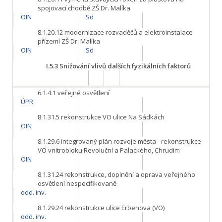
spojovací chodbě ZŠ Dr. Malíka
OIN
Sd
8.1.20.12
modernizace rozvaděčů a elektroinstalace
přízemí ZŠ Dr. Malíka
OIN
Sd
I.5.3
Snižování vlivů dalších fyzikálních faktorů
6.1.4.1
veřejné osvětlení
ÚPR
8.1.31.5
rekonstrukce VO ulice Na Sádkách
OIN
8.1.29.6
integrovaný plán rozvoje města - rekonstrukce
VO vnitrobloku Revoluční a Palackého, Chrudim
OIN
8.1.31.24
rekonstrukce, doplnění a oprava veřejného
osvětlení nespecifikovaně
odd. inv.
8.1.29.24
rekonstrukce ulice Erbenova (VO)
odd. inv.