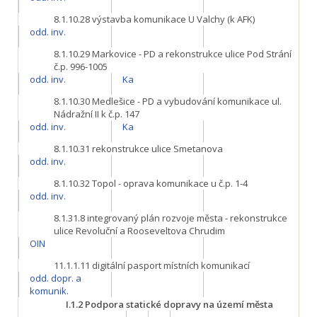
8.1.10.28
výstavba komunikace U Valchy (k AFK)
odd. inv.
8.1.10.29
Markovice - PD a rekonstrukce ulice Pod Strání
č.p. 996-1005
odd. inv.
Ka
8.1.10.30
Medlešice - PD a vybudování komunikace ul.
Nádražní II k č.p. 147
odd. inv.
Ka
8.1.10.31
rekonstrukce ulice Smetanova
odd. inv.
8.1.10.32
Topol - oprava komunikace u č.p. 1-4
odd. inv.
8.1.31.8
integrovaný plán rozvoje města - rekonstrukce
ulice Revoluční a Rooseveltova Chrudim
OIN
11.1.1.11
digitální pasport místních komunikací
odd. dopr. a
komunik.
I.1.2
Podpora statické dopravy na území města