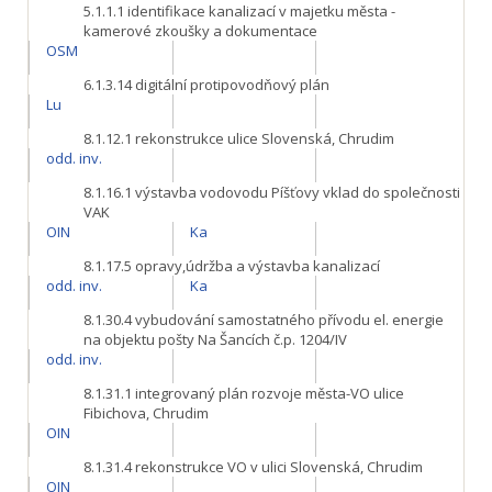
5.1.1.1
identifikace kanalizací v majetku města -
kamerové zkoušky a dokumentace
OSM
6.1.3.14
digitální protipovodňový plán
Lu
8.1.12.1
rekonstrukce ulice Slovenská, Chrudim
odd. inv.
8.1.16.1
výstavba vodovodu Píšťovy vklad do společnosti
VAK
OIN
Ka
8.1.17.5
opravy,údržba a výstavba kanalizací
odd. inv.
Ka
8.1.30.4
vybudování samostatného přívodu el. energie
na objektu pošty Na Šancích č.p. 1204/IV
odd. inv.
8.1.31.1
integrovaný plán rozvoje města-VO ulice
Fibichova, Chrudim
OIN
8.1.31.4
rekonstrukce VO v ulici Slovenská, Chrudim
OIN