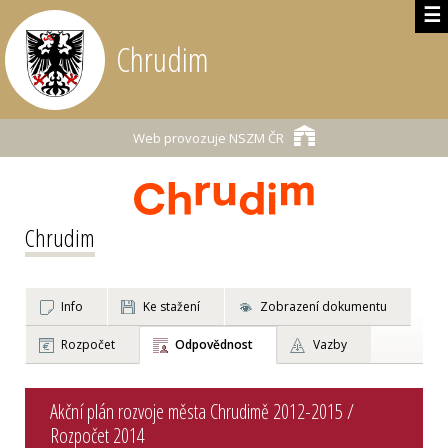
☰
Chrudim
Web provozuje
NSZM ČR
Chrudim
Info
Ke stažení
Zobrazení dokumentu
Rozpočet
Odpovědnost
Vazby
Akční plán rozvoje města Chrudimě 2012-2015 /
Rozpočet 2014