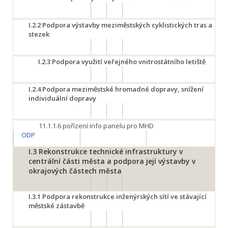
I.2.2
Podpora výstavby meziměstských cyklistických tras a
stezek
I.2.3
Podpora využití veřejného vnitrostátního letiště
I.2.4
Podpora meziměstské hromadné dopravy, snížení
individuální dopravy
11.1.1.6
pořízení info panelu pro MHD
ODP
I.3
Rekonstrukce technické infrastruktury v
centrální části města a podpora její výstavby v
okrajových částech města
I.3.1
Podpora rekonstrukce inženýrských sítí ve stávající
městské zástavbě