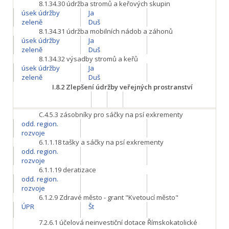
8.1.34.30
údržba stromů a keřových skupin
úsek údržby
Ja
zeleně
Duš
8.1.34.31
údržba mobilních nádob a záhonů
úsek údržby
Ja
zeleně
Duš
8.1.34.32
výsadby stromů a keřů
úsek údržby
Ja
zeleně
Duš
I.8.2
Zlepšení údržby veřejných prostranství
C.4.5.3
zásobníky pro sáčky na psí exkrementy
odd. region.
rozvoje
6.1.1.18
tašky a sáčky na psí exkrementy
odd. region.
rozvoje
6.1.1.19
deratizace
odd. region.
rozvoje
6.1.2.9
Zdravé město - grant "Kvetoucí město"
ÚPR
Št
7.2.6.1
účelová neinvestiční dotace Římskokatolické