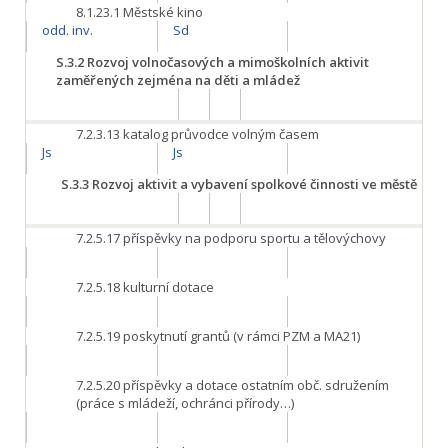
8.1.23.1
Městské kino
odd. inv.
Sd
S.3.2
Rozvoj volnočasových a mimoškolních aktivit
zaměřených zejména na děti a mládež
7.2.3.13
katalog průvodce volným časem
Js
Js
S.3.3
Rozvoj aktivit a vybavení spolkové činnosti ve městě
7.2.5.17
příspěvky na podporu sportu a tělovýchovy
7.2.5.18
kulturní dotace
7.2.5.19
poskytnutí grantů (v rámci PZM a MA21)
7.2.5.20
příspěvky a dotace ostatním obč. sdružením
(práce s mládeží, ochránci přírody…)