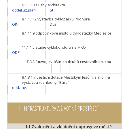
6.1.3.10
služby architekta
odděl.úz.plán.
St
8.1.13.12
výstavba cykloparku Podhůra
OIN
Duš
8.1.11.9
odpočinkové místo u cyklostezky Medlešice
11.1.1.5
studie cyklokoridoru na MKO
ODP
E.3.3
Rozvoj zvláštních druhů cestovního ruchu
8.1.8.1
investiční dotace Městským lesům, s. r .o. na
výstavbu rozhledny "Bára"
odd. inv.
I.
INFRASTRUKTURA A ŽIVOTNÍ PROSTŘEDÍ
I.1
Zvalitnění a zklidnění dopravy ve městě