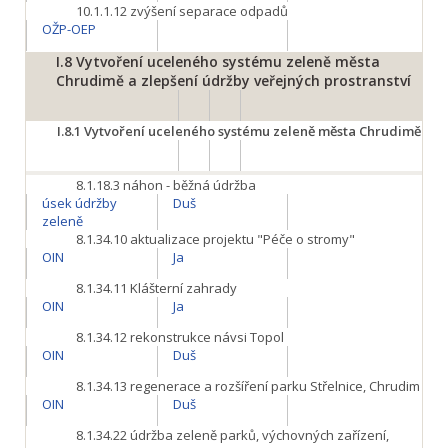
10.1.1.12
zvýšení separace odpadů
OŽP-OEP
I.8
Vytvoření uceleného systému zeleně města
Chrudimě a zlepšení údržby veřejných prostranství
I.8.1
Vytvoření uceleného systému zeleně města Chrudimě
8.1.18.3
náhon - běžná údržba
úsek údržby
Duš
zeleně
8.1.34.10
aktualizace projektu "Péče o stromy"
OIN
Ja
8.1.34.11
Klášterní zahrady
OIN
Ja
8.1.34.12
rekonstrukce návsi Topol
OIN
Duš
8.1.34.13
regenerace a rozšíření parku Střelnice, Chrudim
OIN
Duš
8.1.34.22
údržba zeleně parků, výchovných zařízení,