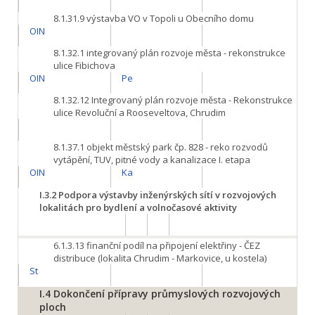
8.1.31.9
výstavba VO v Topoli u Obecního domu
OIN
8.1.32.1
integrovaný plán rozvoje města - rekonstrukce
ulice Fibichova
OIN
Pe
8.1.32.12
Integrovaný plán rozvoje města - Rekonstrukce
ulice Revoluční a Rooseveltova, Chrudim
8.1.37.1
objekt městský park čp. 828 - reko rozvodů
vytápění, TUV, pitné vody a kanalizace I. etapa
OIN
Ka
I.3.2
Podpora výstavby inženýrských sítí v rozvojových
lokalitách pro bydlení a volnočasové aktivity
6.1.3.13
finanční podíl na připojení elektřiny - ČEZ
distribuce (lokalita Chrudim - Markovice, u kostela)
St
I.4
Dokončení přípravy průmyslových rozvojových
ploch