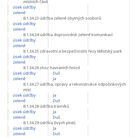
místních částí
úsek údržby
zeleně
8.1.34.23
údržba zeleně obytných souborů
úsek údržby
zeleně
8.1.34.24
údržba doprovodné zeleně komunikací
úsek údržby
zeleně
8.1.34.25
zdravotní a bezpečnostní řezy Městský park
úsek údržby
zeleně
8.1.34.26
shoz havraních hnízd
úsek údržby
Duš
zeleně
Ja
8.1.34.27
údržba, opravy a rekonstrukce odpočinkových
míst
úsek údržby
Ja
zeleně
Duš
8.1.34.28
údržba trávníků
úsek údržby
Ja
zeleně
Duš
8.1.34.29
údržba živých plotů
úsek údržby
Ja
zeleně
Duš