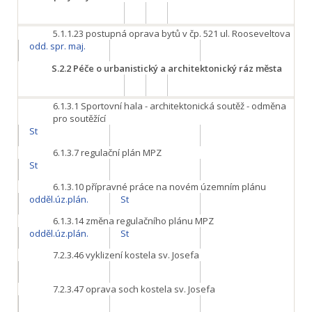
5.1.1.23
postupná oprava bytů v čp. 521 ul. Rooseveltova
odd. spr. maj.
S.2.2
Péče o urbanistický a architektonický ráz města
6.1.3.1
Sportovní hala - architektonická soutěž - odměna
pro soutěžící
St
6.1.3.7
regulační plán MPZ
St
6.1.3.10
přípravné práce na novém územním plánu
odděl.úz.plán.
St
6.1.3.14
změna regulačního plánu MPZ
odděl.úz.plán.
St
7.2.3.46
vyklizení kostela sv. Josefa
7.2.3.47
oprava soch kostela sv. Josefa