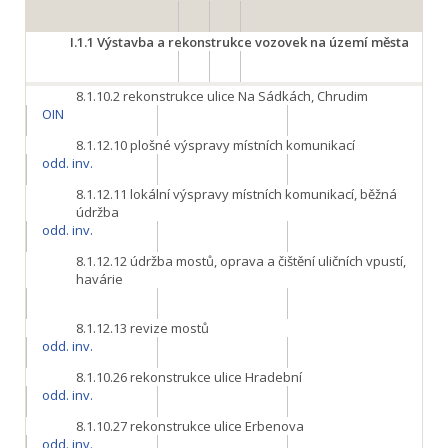
I.1.1
Výstavba a rekonstrukce vozovek na území města
8.1.10.2
rekonstrukce ulice Na Sádkách, Chrudim
OIN
8.1.12.10
plošné výspravy místních komunikací
odd. inv.
8.1.12.11
lokální výspravy místních komunikací, běžná
údržba
odd. inv.
8.1.12.12
údržba mostů, oprava a čištění uličních vpustí,
havárie
8.1.12.13
revize mostů
odd. inv.
8.1.10.26
rekonstrukce ulice Hradební
odd. inv.
8.1.10.27
rekonstrukce ulice Erbenova
odd. inv.