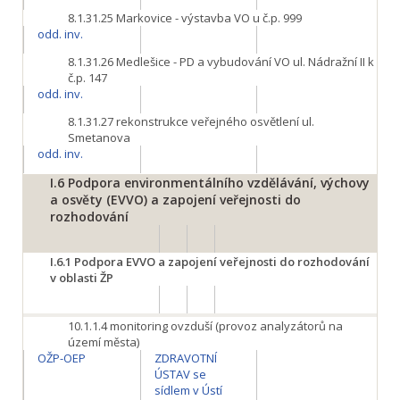
8.1.31.25
Markovice - výstavba VO u č.p. 999
odd. inv.
8.1.31.26
Medlešice - PD a vybudování VO ul. Nádražní II k
č.p. 147
odd. inv.
8.1.31.27
rekonstrukce veřejného osvětlení ul.
Smetanova
odd. inv.
I.6
Podpora environmentálního vzdělávání, výchovy
a osvěty (EVVO) a zapojení veřejnosti do
rozhodování
I.6.1
Podpora EVVO a zapojení veřejnosti do rozhodování
v oblasti ŽP
10.1.1.4
monitoring ovzduší (provoz analyzátorů na
území města)
OŽP-OEP
ZDRAVOTNÍ
ÚSTAV se
sídlem v Ústí