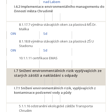
nad Labem
I.6.2
Implementace environmentálního managementu do
činností města Chrudimě
8.1.17.7
výměna stávajících oken za plastová MŠ Dr.
Malíka
OIN
Sd
8.1.18.8
výměna stávajících oken za plastová ZŠ U
Stadionu
OIN
Sd
10.1.1.11
certifikace EMAS
I.7
Snížení environmentálních rizik vyplývajících ze
starých zátěží a nakládání s odpady
I.7.1
Snížení environmentálních rizik, vyplývajících z
kontaminace podzemní vody a půdy
5.1.1.16
odstranění ekologické zátěže Transporta
Chrudim