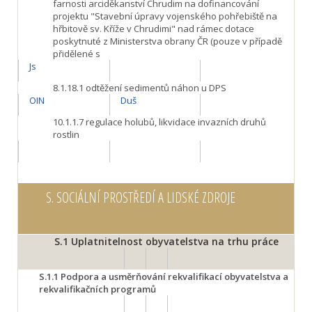
farnosti arciděkanství Chrudim na dofinancování
projektu "Stavební úpravy vojenského pohřebiště na
hřbitově sv. Kříže v Chrudimi" nad rámec dotace
poskytnuté z Ministerstva obrany ČR (pouze v případě
přidělené s
Js
8.1.18.1
odtěžení sedimentů náhon u DPS
OIN
Duš
10.1.1.7
regulace holubů, likvidace invazních druhů
rostlin
S.
SOCIÁLNÍ PROSTŘEDÍ A LIDSKÉ ZDROJE
S.1
Uplatnitelnost obyvatelstva na trhu práce
S.1.1
Podpora a usměrňování rekvalifikací obyvatelstva a
rekvalifikačních programů