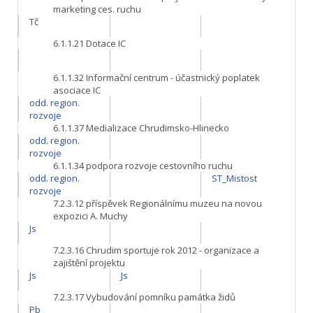
marketing ces. ruchu
Tč
6.1.1.21
Dotace IC
6.1.1.32
Informační centrum - účastnický poplatek
asociace IC
odd. region.
rozvoje
6.1.1.37
Medializace Chrudimsko-Hlinecko
odd. region.
rozvoje
6.1.1.34
podpora rozvoje cestovního ruchu
odd. region.
ST_Mistost
rozvoje
7.2.3.12
příspěvek Regionálnímu muzeu na novou
expozici A. Muchy
Js
7.2.3.16
Chrudim sportuje rok 2012 - organizace a
zajištění projektu
Js
Js
7.2.3.17
Vybudování pomníku památka židů
Pb