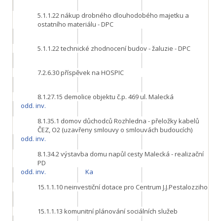
5.1.1.22
nákup drobného dlouhodobého majetku a
ostatního materiálu - DPC
5.1.1.22
technické zhodnocení budov - žaluzie - DPC
7.2.6.30
příspěvek na HOSPIC
8.1.27.15
demolice objektu č.p. 469 ul. Malecká
odd. inv.
8.1.35.1
domov důchodců Rozhledna - přeložky kabelů
ČEZ, O2 (uzavřeny smlouvy o smlouvách budoucích)
odd. inv.
8.1.34.2
výstavba domu napůl cesty Malecká - realizační
PD
odd. inv.
Ka
15.1.1.10
neinvestiční dotace pro Centrum J.J.Pestalozziho
15.1.1.13
komunitní plánování sociálních služeb