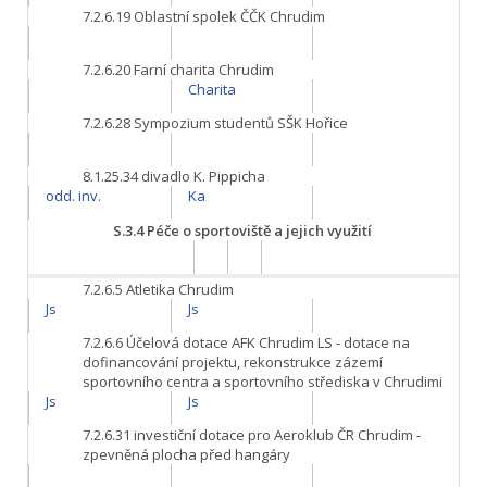
7.2.6.19
Oblastní spolek ČČK Chrudim
7.2.6.20
Farní charita Chrudim
Charita
7.2.6.28
Sympozium studentů SŠK Hořice
8.1.25.34
divadlo K. Pippicha
odd. inv.
Ka
S.3.4
Péče o sportoviště a jejich využití
7.2.6.5
Atletika Chrudim
Js
Js
7.2.6.6
Účelová dotace AFK Chrudim LS - dotace na
dofinancování projektu, rekonstrukce zázemí
sportovního centra a sportovního střediska v Chrudimi
Js
Js
7.2.6.31
investiční dotace pro Aeroklub ČR Chrudim -
zpevněná plocha před hangáry