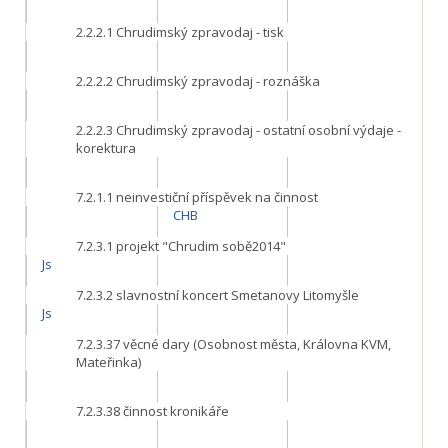
2.2.2.1
Chrudimský zpravodaj - tisk
2.2.2.2
Chrudimský zpravodaj - roznáška
2.2.2.3
Chrudimský zpravodaj - ostatní osobní výdaje -
korektura
7.2.1.1
neinvestiční příspěvek na činnost
CHB
7.2.3.1
projekt "Chrudim sobě2014"
Js
7.2.3.2
slavnostní koncert Smetanovy Litomyšle
Js
7.2.3.37
věcné dary (Osobnost města, Královna KVM,
Mateřinka)
7.2.3.38
činnost kronikáře