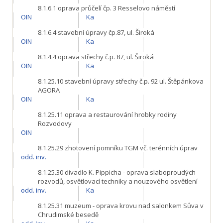
8.1.6.1
oprava průčelí čp. 3 Resselovo náměstí
OIN
Ka
8.1.6.4
stavební úpravy čp.87, ul. Široká
OIN
Ka
8.1.4.4
oprava střechy č.p. 87, ul. Široká
OIN
Ka
8.1.25.10
stavební úpravy střechy č.p. 92 ul. Štěpánkova
AGORA
OIN
Ka
8.1.25.11
oprava a restaurování hrobky rodiny
Rozvodovy
OIN
8.1.25.29
zhotovení pomníku TGM vč. terénních úprav
odd. inv.
8.1.25.30
divadlo K. Pippicha - oprava slaboproudých
rozvodů, osvětlovací techniky a nouzového osvětlení
odd. inv.
Ka
8.1.25.31
muzeum - oprava krovu nad salonkem Sůva v
Chrudimské besedě