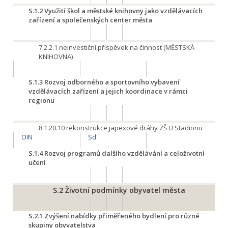
S.1.2
Využití škol a městské knihovny jako vzdělávacích
zařízení a společenských center města
7.2.2.1
neinvestiční příspěvek na činnost (MĚSTSKÁ
KNIHOVNA)
S.1.3
Rozvoj odborného a sportovního vybavení
vzdělávacích zařízení a jejich koordinace v rámci
regionu
8.1.20.10
rekonstrukce japexové dráhy ZŠ U Stadionu
OIN
Sd
S.1.4
Rozvoj programů dalšího vzdělávání a celoživotní
učení
S.2
Životní podmínky obyvatel města
S.2.1
Zvýšení nabídky přiměřeného bydlení pro různé
skupiny obyvatelstva