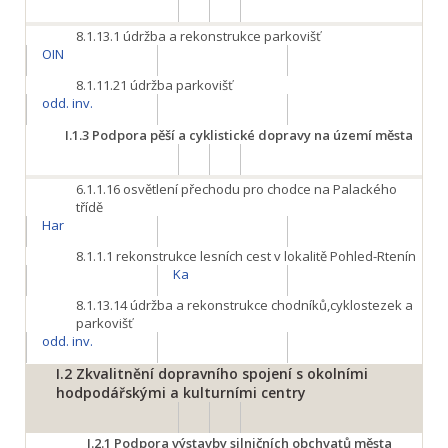
8.1.13.1
údržba a rekonstrukce parkovišť
OIN
8.1.11.21
údržba parkovišť
odd. inv.
I.1.3
Podpora pěší a cyklistické dopravy na území města
6.1.1.16
osvětlení přechodu pro chodce na Palackého
třídě
Har
8.1.1.1
rekonstrukce lesních cest v lokalitě Pohled-Rtenín
Ka
8.1.13.14
údržba a rekonstrukce chodníků,cyklostezek a
parkovišť
odd. inv.
I.2
Zkvalitnění dopravního spojení s okolními
hodpodářskými a kulturními centry
I.2.1
Podpora výstavby silničních obchvatů města