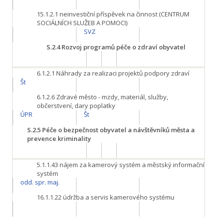
15.1.2.1
neinvestiční příspěvek na činnost (CENTRUM
SOCIÁLNÍCH SLUŽEB A POMOCI)
SVZ
S.2.4
Rozvoj programů péče o zdraví obyvatel
6.1.2.1
Náhrady za realizaci projektů podpory zdraví
Št
6.1.2.6
Zdravé město - mzdy, materiál, služby,
občerstvení, dary poplatky
ÚPR
Št
S.2.5
Péče o bezpečnost obyvatel a návštěvníků města a
prevence kriminality
5.1.1.43
nájem za kamerový systém a městský informační
systém
odd. spr. maj.
16.1.1.22
údržba a servis kamerového systému