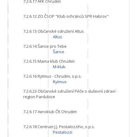
7.2.6.17
AFK Chrudim
7.2.6.12
ZO ČSOP "Klub ochránců SPR Habrov"
7.2.6.13
Občanské sdružení Altus
Altus
7.2.6.14
Šance pro Tebe
Šance
7.2.6.15
Mama klub Chrudim
M-klub
7.2.6.16
Rytmus - Chrudim, o.p.s.
Rytmus
7.2.6.23
Občanské sdružení Péče o duševní zdraví -
region Pardubice
7.2.6.17
Aeroklub ČR Chrudim
7.2.6.18
Centrum J.J. Pestalozziho, o.p.s.
Pestalozzi