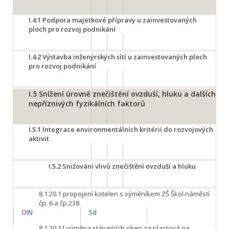
I.4.1
Podpora majetkové přípravy u zainvestovaných
ploch pro rozvoj podnikání
I.4.2
Výstavba inženýrských sítí u zainvestovaných ploch
pro rozvoj podnikání
I.5
Snížení úrovně znečištění ovzduší, hluku a dalších
nepříznivých fyzikálních faktorů
I.5.1
Integrace environmentálních kritérií do rozvojových
aktivit
I.5.2
Snižování vlivů znečištění ovzduší a hluku
8.1.20.1
propojení kotelen s výměníkem ZŠ Škol.náměstí
čp. 6 a čp.238
OIN
Sd
8.1.20.11
výměna stávajících oken za plastová na