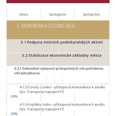
Gesce
Spolugesce
Spolupráce
E.
EKONOMIKA A CESTOVNÍ RUCH
E.1
Podpora místních podnikatelských aktivit
E.2
Stabilizace ekonomické základny města
E.2.1
Dokončení vybavení průmyslových zón potřebnou
infrastrukturou
4.1.3.5
úroky z úvěru - přístupová komunikace k areálu
býv. Transporty napojení PZ
OFN
4.1.3.6
splátky úvěru - přístupová komunikace k areálu
býv. Transporty napojení PZ
OFN