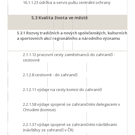
16.1.1.23
údržba a servis pultu centrální ochrany
S.3
Kvalita života ve městě
S.3.1
Rozvoj tradičních a nových společenských, kulturních
a sportovních akcí regionálního a národního významu
2.1.1.12
pracovní cesty zaměstnanců do zahraničí -
cestovné
2.1.2.8
cestovné - do zahraničí
2.1.2.11
výdaje na cesty komisí do zahraničí
2.2.1.58
výdaje spojené se zahraničními delegacemi v
Chrudimi (komise)
2.2.1.37
výdaje spojené se zahraničními návštěvami
(návštěvy ze zahraničí v ČR)