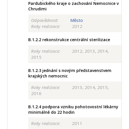
Pardubického kraje o zachování Nemocnice v
Chrudimi
Odpovědnost:
Město
Roky realizace:
2012
B.1.2.2
rekonstrukce centrální sterilizace
Roky realizace:
2012, 2013, 2014,
2015
B.1.2.3
jednání s novým představenstvem
krajských nemocnic
Roky realizace:
2013, 2014, 2015,
2016
B.1.2.4
podpora vzniku pohotovostní lékárny
minimálně do 22 hodin
Roky realizace:
2011