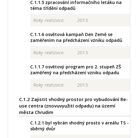
C.1.1.5
zpracování informačního letáku na
téma třídění odpadů
Roky realizace:
2015
C.1.1.6
osvětová kampaň Den Země se
zaměřením na předcházení vzniku odpadů
Roky realizace:
2015
C.1.1.7
osvětový program pro 2. stupeň ZŠ
zaměřený na předcházení vzniku odpadu
Roky realizace:
2015
C.1.2
Zajistit vhodný prostor pro vybudování Re-
use centra (znovuvyužití odpadu) na území
města Chrudim
C.1.2.1
byl vybrán vhodný prosto v areálu TS -
sběrný dvůr