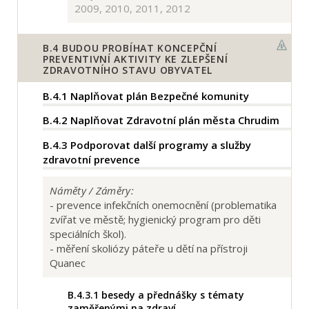
2009, 2010, 2011, 2012
B.4
BUDOU PROBÍHAT KONCEPČNÍ
PREVENTIVNÍ AKTIVITY KE ZLEPŠENÍ
ZDRAVOTNÍHO STAVU OBYVATEL
B.4.1
Naplňovat plán Bezpečné komunity
B.4.2
Naplňovat Zdravotní plán města Chrudim
B.4.3
Podporovat další programy a služby
zdravotní prevence
Náměty / Záměry:
- prevence infekčních onemocnění (problematika
zvířat ve městě; hygienický program pro děti
speciálních škol).
- měření skoliózy páteře u dětí na přístroji
Quanec
B.4.3.1
besedy a přednášky s tématy
zaměřenými na zdraví