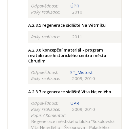
Odpovědnost:
ÚPR
Roky realizace:
2010
A.2.3.5
regenerace sídliště Na Větrníku
Roky realizace:
2011
A.2.3.6
koncepční materiál - program
revitalizace historického centra města
Chrudim
Odpovědnost:
ST_Mistost
Roky realizace:
2009, 2010
A.2.3.7
regenerace sídliště Víta Nejedlého
Odpovědnost:
ÚPR
Roky realizace:
2009, 2010
Popis / Komentář:
Regenerace městského bloku "Sokolovská -
Víta Nejedlého - Škroupova - Palackého