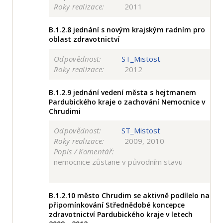
Roky realizace:
2011
B.1.2.8
jednání s novým krajským radním pro
oblast zdravotnictví
Odpovědnost:
ST_Mistost
Roky realizace:
2012
B.1.2.9
jednání vedení města s hejtmanem
Pardubického kraje o zachování Nemocnice v
Chrudimi
Odpovědnost:
ST_Mistost
Roky realizace:
2009, 2010
Popis / Komentář:
nemocnice zůstane v původním stavu
B.1.2.10
město Chrudim se aktivně podílelo na
připomínkování Střednědobé koncepce
zdravotnictví Pardubického kraje v letech