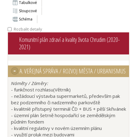
Tabulkové
Sloupcové
Schéma
Rozbalit detaily
Komunitní plán zdraví a kvality života Chrudim (2020-
2021)
A.
VEŘEJNÁ SPRÁVA / ROZVOJ MĚSTA / URBANISMUS
Náměty / Záměry:
- funkčnost rozhlasu(Větrník)
- nežádoucí výstavba supermarketů, především pak
bez podzemního či nadzemního parkoviště
- kvalitníé přístupný terminál ČD + BUS + pěší Skřivánek
- územní plán šetrně hospodařící se zemědělským
půdním fondem
- kvalitní regulativy v novém územním plánu
- využití proluk mezi budovami