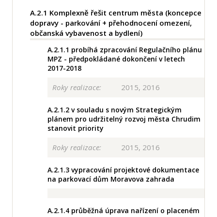
A.2.1
Komplexně řešit centrum města (koncepce
dopravy - parkování + přehodnocení omezení,
občanská vybavenost a bydlení)
A.2.1.1
probíhá zpracování Regulačního plánu
MPZ - předpokládané dokončení v letech
2017-2018
Roky realizace:
2015, 2016
A.2.1.2
v souladu s novým Strategickým
plánem pro udržitelný rozvoj města Chrudim
stanovit priority
Roky realizace:
2015, 2016
A.2.1.3
vypracování projektové dokumentace
na parkovací dům Moravova zahrada
A.2.1.4
průběžná úprava nařízení o placeném