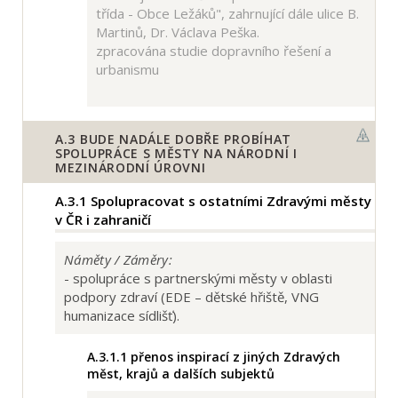
třída - Obce Ležáků", zahrnující dále ulice B.
Martinů, Dr. Václava Peška.
zpracována studie dopravního řešení a
urbanismu
A.3
BUDE NADÁLE DOBŘE PROBÍHAT
SPOLUPRÁCE S MĚSTY NA NÁRODNÍ I
MEZINÁRODNÍ ÚROVNI
A.3.1
Spolupracovat s ostatními Zdravými městy
v ČR i zahraničí
Náměty / Záměry:
- spolupráce s partnerskými městy v oblasti
podpory zdraví (EDE – dětské hřiště, VNG
humanizace sídlišť).
A.3.1.1
přenos inspirací z jiných Zdravých
měst, krajů a dalších subjektů