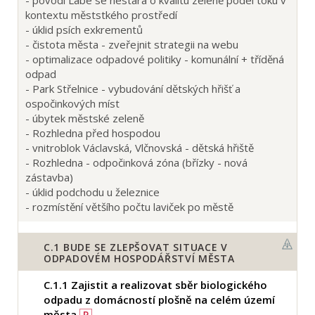
kontextu měststkého prostředí
- úklid psích exkrementů
- čistota města - zveřejnit strategii na webu
- optimalizace odpadové politiky - komunální + tříděná
odpad
- Park Střelnice - vybudování dětských hřišť a
ospočinkových míst
- úbytek městské zeleně
- Rozhledna před hospodou
- vnitroblok Václavská, Vlčnovská - dětská hřiště
- Rozhledna - odpočinková zóna (břízky - nová
zástavba)
- úklid podchodu u železnice
- rozmístění většího počtu laviček po městě
C.1
BUDE SE ZLEPŠOVAT SITUACE V
ODPADOVÉM HOSPODÁŘSTVÍ MĚSTA
C.1.1
Zajistit a realizovat sběr biologického
odpadu z domácností plošně na celém území
města
P