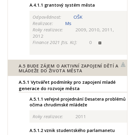
A.4.1.1
grantový systém města
Odpovědnost:
OŠK
Realizace:
Ms
Roky realizace:
2009, 2010, 2011,
2012
Finance 2021 [tis. Kc]:
0
A.5
BUDE ZÁJEM O AKTIVNÍ ZAPOJENÍ DĚTÍ A
MLÁDEŽE DO ŽIVOTA MĚSTA
A.5.1
Vytvářet podmínky pro zapojení mladé
generace do rozvoje města
A.5.1.1
veřejné projednání Desatera problémů
očima chrudimské mládeže
Roky realizace:
2011
A.5.1.2
vznik studentského parlamanetu