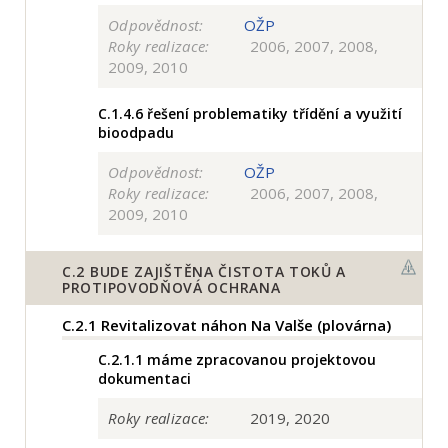
Odpovědnost:
OŽP
Roky realizace:
2006, 2007, 2008,
2009, 2010
C.1.4.6
řešení problematiky třídění a využití
bioodpadu
Odpovědnost:
OŽP
Roky realizace:
2006, 2007, 2008,
2009, 2010
C.2
BUDE ZAJIŠTĚNA ČISTOTA TOKŮ A
PROTIPOVODŇOVÁ OCHRANA
C.2.1
Revitalizovat náhon Na Valše (plovárna)
C.2.1.1
máme zpracovanou projektovou
dokumentaci
Roky realizace:
2019, 2020