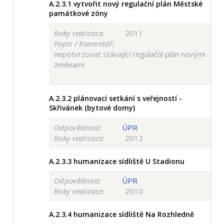
A.2.3.1
vytvořit nový regulační plán Městské
památkové zóny
Roky realizace:
2011
Popis / Komentář:
nepotvrzovat stávající regulační plán novými
změnami
A.2.3.2
plánovací setkání s veřejností -
Skřivánek (bytové domy)
Odpovědnost:
ÚPR
Roky realizace:
2012
A.2.3.3
humanizace sídliště U Stadionu
Odpovědnost:
ÚPR
Roky realizace:
2010
A.2.3.4
humanizace sídliště Na Rozhledně