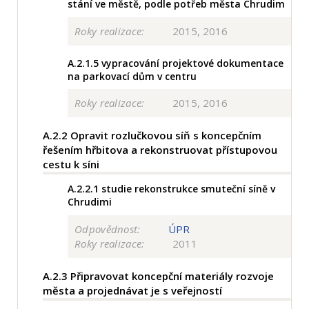
stání ve městě, podle potřeb města Chrudim
Roky realizace:
2015, 2016
A.2.1.5
vypracování projektové dokumentace
na parkovací dům v centru
Roky realizace:
2015, 2016
A.2.2
Opravit rozlučkovou síň s koncepčním
řešením hřbitova a rekonstruovat přístupovou
cestu k síni
A.2.2.1
studie rekonstrukce smuteční síně v
Chrudimi
Odpovědnost:
ÚPR
Roky realizace:
2011
A.2.3
Připravovat koncepční materiály rozvoje
města a projednávat je s veřejností