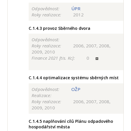
Odpovědnost:
ÚPR
Roky realizace:
2012
C.1.4.3
provoz Sběrného dvora
Odpovědnost:
Roky realizace:
2006, 2007, 2008,
2009, 2010
Finance 2021 [tis. Kc]:
0
C.1.4.4
optimalizace systému sběrných míst
Odpovědnost:
OŽP
Realizace:
Roky realizace:
2006, 2007, 2008,
2009, 2010
C.1.4.5
naplňování cílů Plánu odpadového
hospodářství města