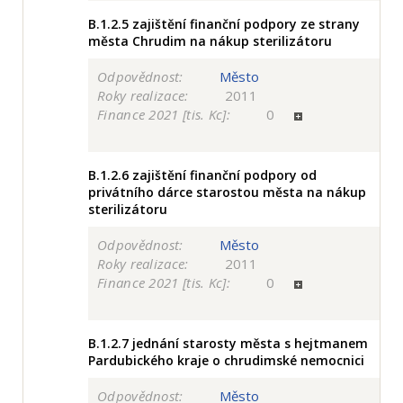
B.1.2.5
zajištění finanční podpory ze strany
města Chrudim na nákup sterilizátoru
Odpovědnost:
Město
Roky realizace:
2011
Finance 2021 [tis. Kc]:
0
B.1.2.6
zajištění finanční podpory od
privátního dárce starostou města na nákup
sterilizátoru
Odpovědnost:
Město
Roky realizace:
2011
Finance 2021 [tis. Kc]:
0
B.1.2.7
jednání starosty města s hejtmanem
Pardubického kraje o chrudimské nemocnici
Odpovědnost:
Město