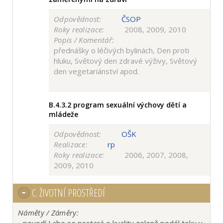
Odpovědnost:
ČSOP
Roky realizace:
2008, 2009, 2010
Popis / Komentář:
přednášky o léčivých bylinách, Den proti
hluku, Světový den zdravé výživy, Světový
den vegetariánství apod.
B.4.3.2
program sexuální výchovy dětí a
mládeže
Odpovědnost:
OŠK
Realizace:
rp
Roky realizace:
2006, 2007, 2008,
2009, 2010
C.
ŽIVOTNÍ PROSTŘEDÍ
Náměty / Záměry:
- povodí Labe se nestará o kvalitu zeleně podél toku v