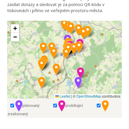
zasílat dotazy a sledovat je za pomoci QR kódu v
tiskovinách i přímo ve veřejném prostoru města.
+
−
Leaflet
|
©
OpenStreetMap
contributors
plánovaný
probíhající
zrealizovaný