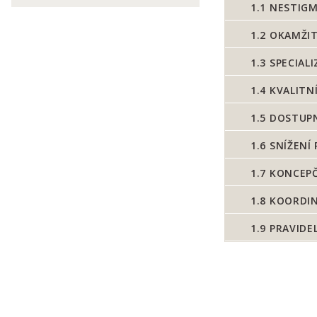
1.1
NESTIGMA
1.2
OKAMŽIT
1.3
SPECIAL
1.4
KVALITNÍ
1.5
DOSTUPN
1.6
SNÍŽENÍ 
1.7
KONCEPČ
1.8
KOORDIN
1.9
PRAVIDEL