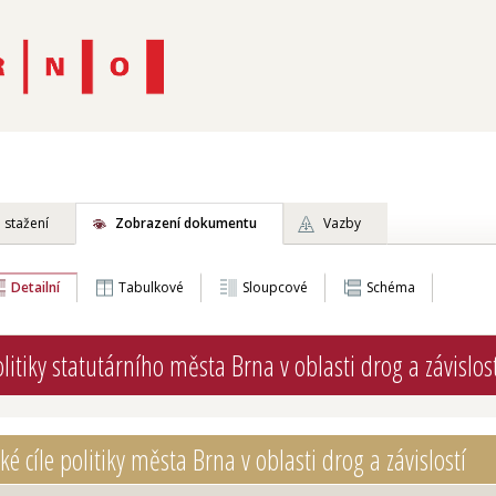
 stažení
Zobrazení dokumentu
Vazby
Detailní
Tabulkové
Sloupcové
Schéma
olitiky statutárního města Brna v oblasti drog a závislo
ké cíle politiky města Brna v oblasti drog a závislostí