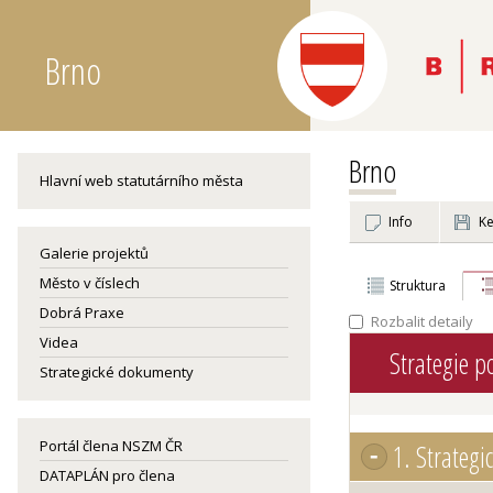
Brno
Brno
Hlavní web statutárního města
Info
Ke
Galerie projektů
Město v číslech
Struktura
Dobrá Praxe
Rozbalit detaily
Videa
Strategie p
Strategické dokumenty
Portál člena NSZM ČR
1.
Strategic
DATAPLÁN pro člena