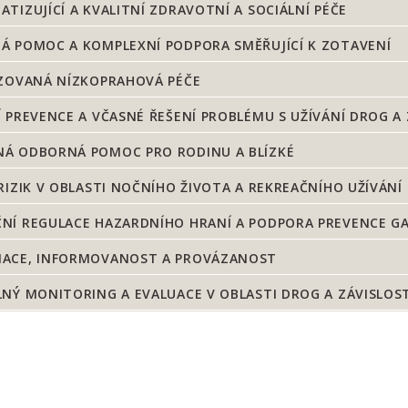
TIZUJÍCÍ A KVALITNÍ ZDRAVOTNÍ A SOCIÁLNÍ PÉČE
Á POMOC A KOMPLEXNÍ PODPORA SMĚŘUJÍCÍ K ZOTAVENÍ
IZOVANÁ NÍZKOPRAHOVÁ PÉČE
 PREVENCE A VČASNÉ ŘEŠENÍ PROBLÉMU S UŽÍVÁNÍ DROG A 
Á ODBORNÁ POMOC PRO RODINU A BLÍZKÉ
RIZIK V OBLASTI NOČNÍHO ŽIVOTA A REKREAČNÍHO UŽÍVÁNÍ
NÍ REGULACE HAZARDNÍHO HRANÍ A PODPORA PREVENCE G
ACE, INFORMOVANOST A PROVÁZANOST
NÝ MONITORING A EVALUACE V OBLASTI DROG A ZÁVISLOS