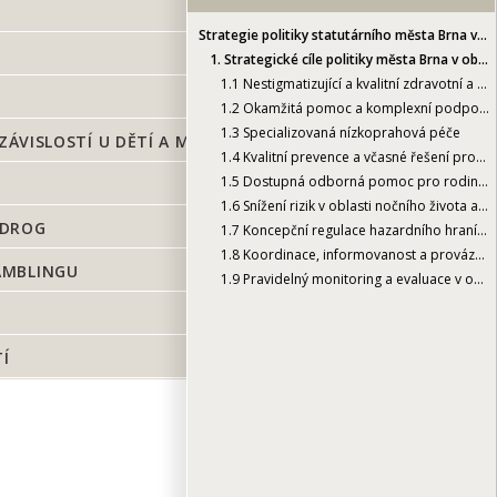
Strategie politiky statutárního města Brna v oblasti drog a závislostí 2018-2021
1.
Strategické cíle politiky města Brna v oblasti drog a závislostí
1.1
Nestigmatizující a kvalitní zdravotní a sociální péče
1.2
Okamžitá pomoc a komplexní podpora směřující k zotavení
1.3
Specializovaná nízkoprahová péče
ZÁVISLOSTÍ U DĚTÍ A MLADISTVÝCH
1.4
Kvalitní prevence a včasné řešení problému s užívání drog a závislostí u dětí a mladistvých
1.5
Dostupná odborná pomoc pro rodinu a blízké
1.6
Snížení rizik v oblasti nočního života a rekreačního užívání drog
 DROG
1.7
Koncepční regulace hazardního hraní a podpora prevence gamblingu
1.8
Koordinace, informovanost a provázanost
AMBLINGU
1.9
Pravidelný monitoring a evaluace v oblasti drog a závislostí
TÍ
TISK
i