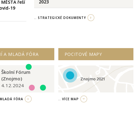
2023
 MĚSTA řeší
covid-19
.. STRATEGICKÉ DOKUMENTY
Í A MLADÁ FÓRA
POCITOVÉ MAPY
Školní Fórum
(Znojmo)
Znojmo 2021
4. 12. 2024
/ MLADÁ FÓRA
.. VÍCE MAP