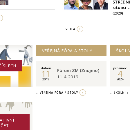
STŘEDNÍ
situaci 
(2020)
.. VIDEA
VEŘEJNÁ FÓRA A STOLY
ŠKOLN
ČÍSLECH
duben
prosinec
Fórum ZM (Znojmo)
11
4
11. 4. 2019
2019
2024
.. VEŘEJNÁ FÓRA / STOLY
.. ŠKOLNÍ 
ATIVNÍ
OČET