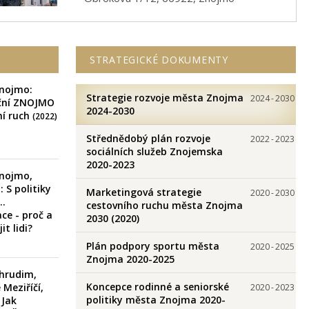
STRATEGICKÉ DOKUMENTY
nojmo:
Strategie rozvoje města Znojma
2024
-
2030
ční ZNOJMO
2024-2030
ní ruch
(2022)
Střednědobý plán rozvoje
2022
-
2023
sociálních služeb Znojemska
2020-2023
nojmo,
: S politiky
Marketingová strategie
2020
-
2030
..
cestovního ruchu města Znojma
ace - proč a
2030 (2020)
it lidi?
Plán podpory sportu města
2020
-
2025
Znojma 2020-2025
hrudim,
Koncepce rodinné a seniorské
 Meziříčí,
2020
-
2023
politiky města Znojma 2020-
 Jak