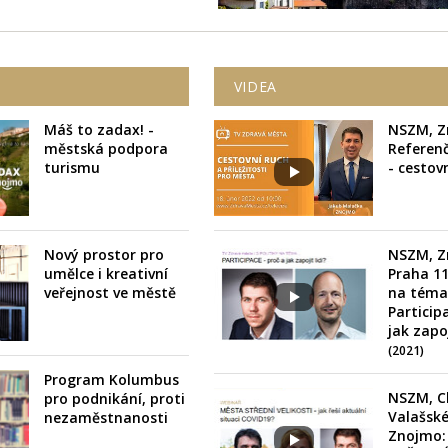
VIDEA
Máš to zadax! -
NSZM, Z
městská podpora
Referen
turismu
- cestov
Nový prostor pro
NSZM, Z
umělce i kreativní
Praha 11
veřejnost ve městě
na téma
Particip
jak zapoj
(2021)
Program Kolumbus
NSZM, C
pro podnikání, proti
Valašské
nezaměstnanosti
Znojmo: