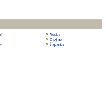
ín
Rosice
Znojmo
ov
Šlapanice