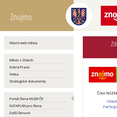
Znojmo
Zd
Hlavní web města
Město v číslech
Dobrá Praxe
Videa
Strategické dokumenty
Člen NSZM 
Portál člena NSZM ČR
Hlav
DATAPLÁN pro člena
Particip
Další členové