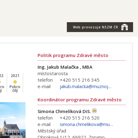
Web provozuje
NSZM ČR
Politik programu Zdravé město
Ing. Jakub Malačka , MBA
místostarosta
22
2021
2020
2019
2018
2017
2016
2015
2014
telefon
+420 515 216 345
e-mail
jakub.malacka@muznojmo.cz
kro
Pokro
Pokro
Pokro
Pokro
Pokro
Pokro
Pokro
Pokro
lý
čilý
čilý
čilý
čilý
čilý
čilý
čilý
čilý
Koordinátor programu Zdravé město
Simona Chmelíková DiS.
telefon
+420 515 216 520
e-mail
simona.chmelikova@muznojmo.cz
Městský úřad
Obroková 1/12, 66922, Znojmo