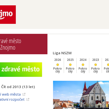
ravé město
Znojmo
Liga NSZM
2026
2025
2024
2023
20
Pokro
Pokro
Pokro
Pokro
Po
čilý
čilý
čilý
čilý
či
ČR od 2013 (13 let)
ní web města
ativní rozpočet