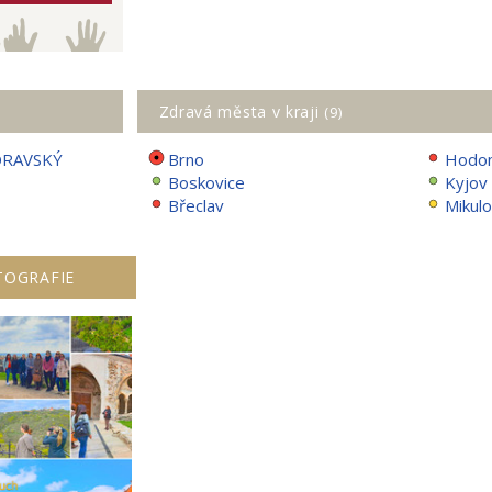
Zdravá města v kraji
(9)
ORAVSKÝ
Brno
Hodon
Boskovice
Kyjov
Břeclav
Mikul
TOGRAFIE