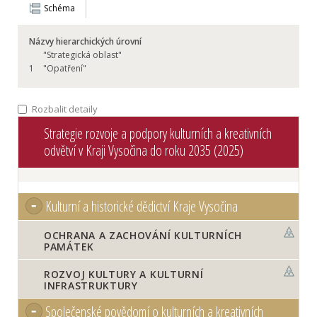
Schéma
Názvy hierarchických úrovní
"Strategická oblast"
1
"Opatření"
Rozbalit detaily
Strategie rozvoje a podpory kulturních a kreativních
odvětví v Kraji Vysočina do roku 2035 (2025)
Kulturní a historické dědictví Kraje Vysočina
OCHRANA A ZACHOVÁNÍ KULTURNÍCH
PAMÁTEK
ROZVOJ KULTURY A KULTURNÍ
INFRASTRUKTURY
Společenské povědomí o kulturních a kreativních