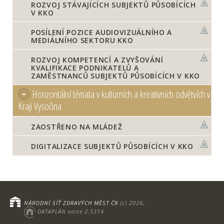
ROZVOJ STÁVAJÍCÍCH SUBJEKTŮ PŮSOBÍCÍCH
V KKO
POSÍLENÍ POZICE AUDIOVIZUÁLNÍHO A
MEDIÁLNÍHO SEKTORU KKO
ROZVOJ KOMPETENCÍ A ZVYŠOVÁNÍ
KVALIFIKACE PODNIKATELŮ A
ZAMĚSTNANCŮ SUBJEKTŮ PŮSOBÍCÍCH V KKO
Horizontální témata v kulturních a kreativních odvětvích v
Kraji Vysočina
ZAOSTŘENO NA MLÁDEŽ
DIGITALIZACE SUBJEKTŮ PŮSOBÍCÍCH V KKO
NÁRODNÍ SÍŤ ZDRAVÝCH MĚST ČR
(c) 2026;
DATAPLÁN verze 2.5314