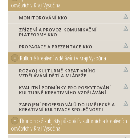
odvětvích v Kraji Vysočina
MONITOROVÁNÍ KKO
ZŘÍZENÍ A PROVOZ KOMUNIKAČNÍ
PLATFORMY KKO
PROPAGACE A PREZENTACE KKO
Kulturně kreativní vzdělávání v Kraji Vysočina
ROZVOJ KULTURNĚ KREATIVNÍHO
VZDĚLÁVÁNÍ DĚTÍ A MLÁDEŽE
KVALITNÍ PODMÍNKY PRO POSKYTOVÁNÍ
KULTURNĚ KREATIVNÍHO VZDĚLÁVÁNÍ
ZAPOJENÍ PROFESIONÁLŮ DO UMĚLECKÉ A
KREATIVNÍ KULTIVACE SPOLEČNOSTI
Ekonomické subjekty působící v kulturních a kreativních
odvětvích v Kraji Vysočina