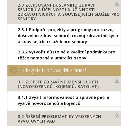
2.3
ZLEPŠOVÁNÍ DUŠEVNÍHO ZDRAVÍ
SENIORŮ A ÚČELNOSTI A ÚČINNOSTI
ZDRAVOTNICKÝCH A SOUVISEJÍCÍCH SLUŽEB PRO
SENIORY
2.3.1
Podpořit projekty a programy pro rozvoj
duševního zdraví seniorů, rozvoj zdravotnických
a souvisejících služeb pro seniory
2.3.2
Vytvořit důstojné a kvalitní podmínky pro
těžce nemocné a umírající osoby
3.
Zdravý start do života, děti a mládež
3.1
ZLEPŠIT ZDRAVÍ NEJMENŠÍCH DĚTÍ
(NOVOROZENCŮ, KOJENCŮ, BATOLAT)
3.1.1
Zvýšit informovanost o správné péči a
výživě novorozenců a kojenců
3.2
ŘEŠENÍ PROBLEMATIKY VROZENÝCH
VÝVOJOVÝCH VAD