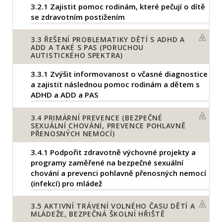
3.2.1
Zajistit pomoc rodinám, které pečují o dítě
se zdravotním postižením
3.3
ŘEŠENÍ PROBLEMATIKY DĚTÍ S ADHD A
ADD A TAKÉ S PAS (PORUCHOU
AUTISTICKÉHO SPEKTRA)
3.3.1
Zvýšit informovanost o včasné diagnostice
a zajistit následnou pomoc rodinám a dětem s
ADHD a ADD a PAS
3.4
PRIMÁRNÍ PREVENCE (BEZPEČNÉ
SEXUÁLNÍ CHOVÁNÍ, PREVENCE POHLAVNĚ
PŘENOSNÝCH NEMOCÍ)
3.4.1
Podpořit zdravotně výchovné projekty a
programy zaměřené na bezpečné sexuální
chování a prevenci pohlavně přenosných nemocí
(infekcí) pro mládež
3.5
AKTIVNÍ TRÁVENÍ VOLNÉHO ČASU DĚTÍ A
MLÁDEŽE, BEZPEČNÁ ŠKOLNÍ HŘIŠTĚ