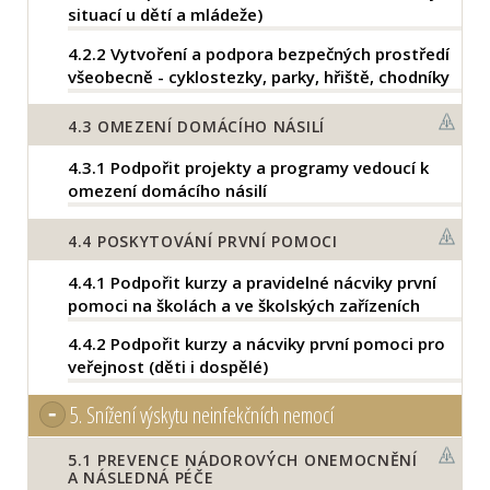
situací u dětí a mládeže)
4.2.2
Vytvoření a podpora bezpečných prostředí
všeobecně - cyklostezky, parky, hřiště, chodníky
4.3
OMEZENÍ DOMÁCÍHO NÁSILÍ
4.3.1
Podpořit projekty a programy vedoucí k
omezení domácího násilí
4.4
POSKYTOVÁNÍ PRVNÍ POMOCI
4.4.1
Podpořit kurzy a pravidelné nácviky první
pomoci na školách a ve školských zařízeních
4.4.2
Podpořit kurzy a nácviky první pomoci pro
veřejnost (děti i dospělé)
5.
Snížení výskytu neinfekčních nemocí
5.1
PREVENCE NÁDOROVÝCH ONEMOCNĚNÍ
A NÁSLEDNÁ PÉČE