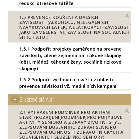
redukci stresové zátěže
1.5
PREVENCE KOUŘENÍ A DALŠÍCH
ZÁVISLOSTÍ (ALKOHOLU, NELEGÁLNÍCH
NÁVYKOVÝCH LÁTEK, NELÁTKOVÝCH ZÁVISLOSTÍ
JAKO GAMBLERSTVÍ, ZÁVISLOST NA SOCIÁLNÍCH
SÍTÍCH ATD.)
1.5.1
Podpořit projekty zaměřené na prevenci
závislostí, cílené zejména na rizikové skupiny
(děti, mládež, těhotné ženy, sociálně rizikové
skupiny)
1.5.2
Podpořit výchovu a osvětu v oblasti
prevence závislostí vč. mediálních kampaní
2.
Zdravé stárnutí
2.1
VYTVÁŘENÍ PODMÍNEK PRO AKTIVNÍ
STÁŘÍ (ROZVÍJENÍ PODMÍNEK PRO POHYBOVÉ
AKTIVITY SENIORŮ A ZDRAVÝ ŽIVOTNÍ STYL,
ZLEPŠOVÁNÍ DUŠEVNÍHO ZDRAVÍ SENIORŮ,
ZLEPŠOVÁNÍ ÚČINNOSTI ZDRAVOTNICKÝCH A
SOUVISEJÍCÍCH SLUŽEB PRO SENIORY)