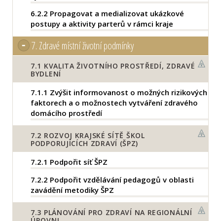
6.2.2
Propagovat a medializovat ukázkové
postupy a aktivity parterů v rámci kraje
7.
Zdravé místní životní podmínky
7.1
KVALITA ŽIVOTNÍHO PROSTŘEDÍ, ZDRAVÉ
BYDLENÍ
7.1.1
Zvýšit informovanost o možných rizikových
faktorech a o možnostech vytváření zdravého
domácího prostředí
7.2
ROZVOJ KRAJSKÉ SÍTĚ ŠKOL
PODPORUJÍCÍCH ZDRAVÍ (ŠPZ)
7.2.1
Podpořit síť ŠPZ
7.2.2
Podpořit vzdělávání pedagogů v oblasti
zavádění metodiky ŠPZ
7.3
PLÁNOVÁNÍ PRO ZDRAVÍ NA REGIONÁLNÍ
ÚROVNI