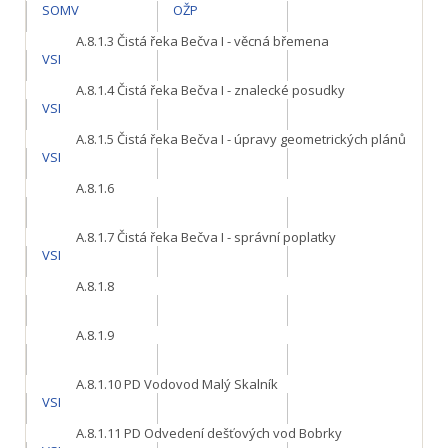
SOMV
OŽP
A.8.1.3
Čistá řeka Bečva I - věcná břemena
VSI
A.8.1.4
Čistá řeka Bečva I - znalecké posudky
VSI
A.8.1.5
Čistá řeka Bečva I - úpravy geometrických plánů
VSI
A.8.1.6
A.8.1.7
Čistá řeka Bečva I - správní poplatky
VSI
A.8.1.8
A.8.1.9
A.8.1.10
PD Vodovod Malý Skalník
VSI
A.8.1.11
PD Odvedení dešťových vod Bobrky