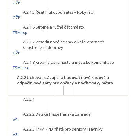
OŽP
A.2.1.5
Řešit hlukovou zátěž v Rokytnici
OŽP
A.2.1.6
Strojně a ručně čištit město
TSM p.p.
A.2.1.7
Vysadit nové stromy a keře v místech
soustředěné dopravy
OŽP
A.2.1.8
Kropit a čištit město a městské komunikace
TSM s.r.o.
A.2.2
Uchovat stávající a budovat nové klidové a
odpočinkové zóny pro občany a návštěvníky města
A.2.2.1
A.2.2.2
Dětské hřiště Panská zahrada
VSI
A.2.2.3
IPRM - PD hřiště pro seniory Trávníky
VSI