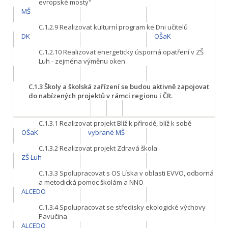
evropské mosty"
MŠ
C.1.2.9
Realizovat kulturní program ke Dni učitelů
DK
OŠaK
C.1.2.10
Realizovat energeticky úsporná opatření v ZŠ
Luh - zejména výměnu oken
C.1.3
Školy a školská zařízení se budou aktivně zapojovat
do nabízených projektů v rámci regionu i ČR.
C.1.3.1
Realizovat projekt Blíž k přírodě, blíž k sobě
OŠaK
vybrané MŠ
C.1.3.2
Realizovat projekt Zdravá škola
ZŠ Luh
C.1.3.3
Spolupracovat s OS Líska v oblasti EVVO, odborná
a metodická pomoc školám a NNO
ALCEDO
C.1.3.4
Spolupracovat se středisky ekologické výchovy
Pavučina
ALCEDO