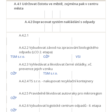
A.4.1
Udržovat čistotu ve městě, zejména pak v centru
města
A.4.2
Dopracovat systém nakládání s odpady
A.4.2.1
A.4.2.2
Vybudovat závod na zpracování biologického
odpadu (LCO 2. etapa)
TSM s.r.o.
OŽP
VSI
A.4.2.3
Vyhledávat a likvidovat černé skládky, vč.
prevence jejich vzniku
OŽP
TSM s.r.o.
A.4.2.4
TS s.r.o. - nakupovat recyklační kontejnery
A.4.2.5
Pravidelně likvidovat autovraky pro mikroregion
OŽP
A.4.2.6
Vybudovat logistické centrum odpadů - II. etapa
OŽP