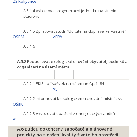
ZŠ Rokytnice
A.5.1.4
Vybudovat kogenerační jednotku na zimním
stadionu
A.5.1.5
Zpracovat studii "Udržitelná doprava ve Vsetíně"
OSRM
AERV
A.5.1.6
A.5.2
Podporovat ekologické chování obyvatel, podniků a
organizací na území města
A.5.2.1
EKIS - příspěvek na nájemné č.p.1484
VSI
A.5.2.2
Informovat k ekologickému chování- místní tisk
OŠaK
A.5.2.3
Vyvozovat opatření z energetických auditů
VSI
A.6
Budou dokončeny započaté a plánované
projekty na zlepšení kvality životního prostředí