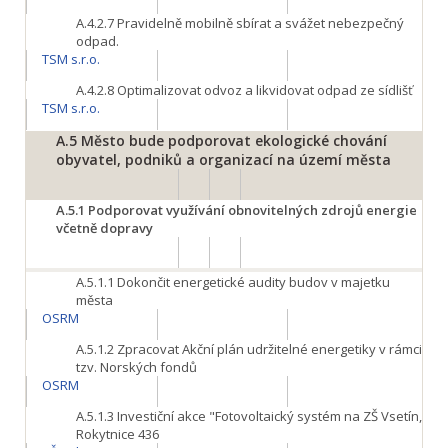
A.4.2.7
Pravidelně mobilně sbírat a svážet nebezpečný
odpad.
TSM s.r.o.
A.4.2.8
Optimalizovat odvoz a likvidovat odpad ze sídlišť
TSM s.r.o.
A.5
Město bude podporovat ekologické chování
obyvatel, podniků a organizací na území města
A.5.1
Podporovat využívání obnovitelných zdrojů energie
včetně dopravy
A.5.1.1
Dokončit energetické audity budov v majetku
města
OSRM
A.5.1.2
Zpracovat Akční plán udržitelné energetiky v rámci
tzv. Norských fondů
OSRM
A.5.1.3
Investiční akce "Fotovoltaický systém na ZŠ Vsetín,
Rokytnice 436