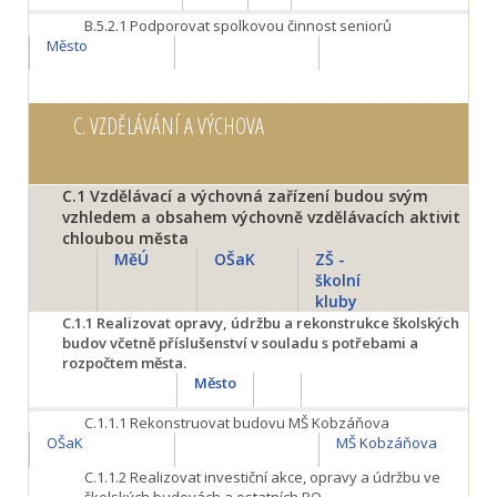
B.5.2.1
Podporovat spolkovou činnost seniorů
Město
C.
VZDĚLÁVÁNÍ A VÝCHOVA
C.1
Vzdělávací a výchovná zařízení budou svým
vzhledem a obsahem výchovně vzdělávacích aktivit
chloubou města
MěÚ
OŠaK
ZŠ -
školní
kluby
C.1.1
Realizovat opravy, údržbu a rekonstrukce školských
budov včetně příslušenství v souladu s potřebami a
rozpočtem města.
Město
C.1.1.1
Rekonstruovat budovu MŠ Kobzáňova
OŠaK
MŠ Kobzáňova
C.1.1.2
Realizovat investiční akce, opravy a údržbu ve