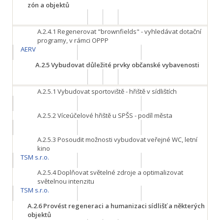
zón a objektů
A.2.4.1
Regenerovat "brownfields" - vyhledávat dotační
programy, v rámci OPPP
AERV
A.2.5
Vybudovat důležité prvky občanské vybavenosti
A.2.5.1
Vybudovat sportoviště - hřiště v sídlištích
A.2.5.2
Víceúčelové hřiště u SPŠS - podíl města
A.2.5.3
Posoudit možnosti vybudovat veřejné WC, letní
kino
TSM s.r.o.
A.2.5.4
Doplňovat světelné zdroje a optimalizovat
světelnou intenzitu
TSM s.r.o.
A.2.6
Provést regeneraci a humanizaci sídlišť a některých
objektů