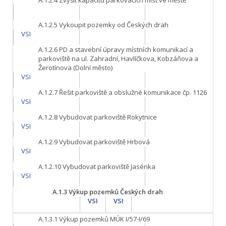
A.1.2.4
Zvýšit kapacitu parkovacích míst ve městě
A.1.2.5
Vykoupit pozemky od Českých drah
VSI
A.1.2.6
PD a stavební úpravy místních komunikací a
parkoviště na ul. Zahradní, Havlíčkova, Kobzáňova a
Žerotínova (Dolní město)
VSI
A.1.2.7
Řešit parkoviště a obslužné komunikace čp. 1126
VSI
A.1.2.8
Vybudovat parkoviště Rokytnice
VSI
A.1.2.9
Vybudovat parkoviště Hrbová
VSI
A.1.2.10
Vybudovat parkoviště Jasénka
VSI
A.1.3
Výkup pozemků Českých drah
VSI
VSI
A.1.3.1
Výkup pozemků MÚK I/57-I/69