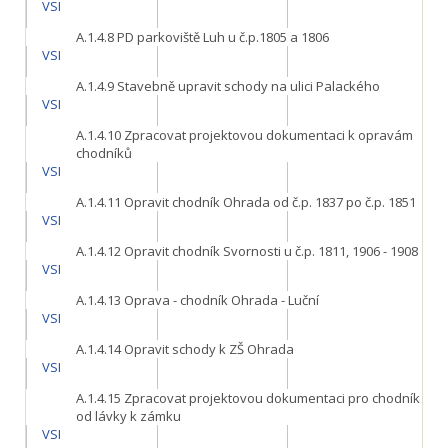
VSI
A.1.4.8
PD parkoviště Luh u č.p.1805 a 1806
VSI
A.1.4.9
Stavebně upravit schody na ulici Palackého
VSI
A.1.4.10
Zpracovat projektovou dokumentaci k opravám
chodníků
VSI
A.1.4.11
Opravit chodník Ohrada od č.p. 1837 po č.p. 1851
VSI
A.1.4.12
Opravit chodník Svornosti u č.p. 1811, 1906 - 1908
VSI
A.1.4.13
Oprava - chodník Ohrada - Luční
VSI
A.1.4.14
Opravit schody k ZŠ Ohrada
VSI
A.1.4.15
Zpracovat projektovou dokumentaci pro chodník
od lávky k zámku
VSI