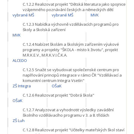
C.1.2.2
Realizovat projekt "Dětská literatura jako spojnice
vzájemného poznávání českých a německých dětí
vybrané MŠ
vybrané MŠ
MVK
C.1.2.3
Nabídka výchovně vzdělávacích programů pro
školy a školská zařízení
MVK
C.1.2.4
Nabízet školám a školským zařízením výukové
programy a projekty "ŠKOLA - místo k životu", projekt
M.R.K.E.V., M.R.K.V.I.Č.K.A.
ALCEDO
C.1.2.5
Snažit se vybudovat společenské centrum pro
naplňování principů integrace v rámci ČR "Vzdělávací a
komunitní centrum Integra Vsetín"
ZŠ Integra
OŠaK
C.1.2.6
Realizovat projekt "Dobrá škola"
OŠaK
C.1.2.7
Analyzovat a vyhodnotit výsledky zavádění
školního vzdělávacího programu v 3. a 8. třídách
ZŠ Luh
C.1.2.8
Realizovat projekt "Učitelky mateřských škol staví