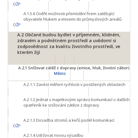
OŽP
A.1.5.6
Ověřit možnosti přemístění firem zatěžující
obyvatele hlukem a imisemi do průmyslových areálů
OŽP
A.2
Občané budou bydlet v příjemném, klidném,
zdravém a podnětném prostředí a uvědomí si
zodpovědnost za kvalitu životního prostředí, ve
kterém žijí
A.2.1
Snížovat zátěž z dopravy (emise, hluk, životní zábor)
Město
A.2.1.1
Zavést měření rychlosti v postižených oblastech
A.2.1.2
Jednat s majetkovými správci komunikací o dalších
opatřeník ke snížování zátěze z dopravy
A.2.1.3
Dosadba stromů a keřů podél komunikací
OŽP
A.2.1.4
Udržovat novou výsadbu