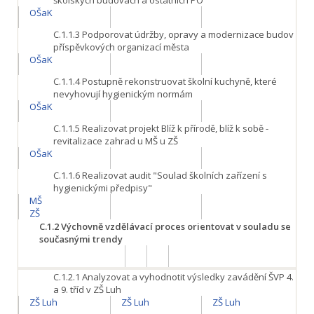
školských budovách a ostatních PO
OŠaK
C.1.1.3
Podporovat údržby, opravy a modernizace budov
příspěvkových organizací města
OŠaK
C.1.1.4
Postupně rekonstruovat školní kuchyně, které
nevyhovují hygienickým normám
OŠaK
C.1.1.5
Realizovat projekt Blíž k přírodě, blíž k sobě -
revitalizace zahrad u MŠ u ZŠ
OŠaK
C.1.1.6
Realizovat audit "Soulad školních zařízení s
hygienickými předpisy"
MŠ
ZŠ
C.1.2
Výchovně vzdělávací proces orientovat v souladu se
současnými trendy
C.1.2.1
Analyzovat a vyhodnotit výsledky zavádění ŠVP 4.
a 9. tříd v ZŠ Luh
ZŠ Luh
ZŠ Luh
ZŠ Luh