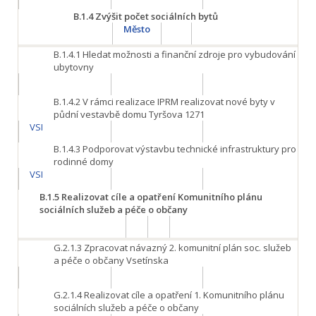
B.1.4
Zvýšit počet sociálních bytů
Město
B.1.4.1
Hledat možnosti a finanční zdroje pro vybudování
ubytovny
B.1.4.2
V rámci realizace IPRM realizovat nové byty v
půdní vestavbě domu Tyršova 1271
VSI
B.1.4.3
Podporovat výstavbu technické infrastruktury pro
rodinné domy
VSI
B.1.5
Realizovat cíle a opatření Komunitního plánu
sociálních služeb a péče o občany
G.2.1.3
Zpracovat návazný 2. komunitní plán soc. služeb
a péče o občany Vsetínska
G.2.1.4
Realizovat cíle a opatření 1. Komunitního plánu
sociálních služeb a péče o občany