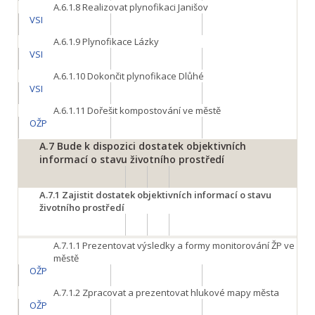
A.6.1.8
Realizovat plynofikaci Janišov
VSI
A.6.1.9
Plynofikace Lázky
VSI
A.6.1.10
Dokončit plynofikace Dlůhé
VSI
A.6.1.11
Dořešit kompostování ve městě
OŽP
A.7
Bude k dispozici dostatek objektivních
informací o stavu životního prostředí
A.7.1
Zajistit dostatek objektivních informací o stavu
životního prostředí
A.7.1.1
Prezentovat výsledky a formy monitorování ŽP ve
městě
OŽP
A.7.1.2
Zpracovat a prezentovat hlukové mapy města
OŽP