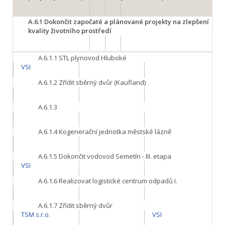
A.6.1
Dokončit započaté a plánované projekty na zlepšení
kvality životního prostředí
A.6.1.1
STL plynovod Hluboké
VSI
A.6.1.2
Zřídit sběrný dvůr (Kaufland)
A.6.1.3
A.6.1.4
Kogenerační jednotka městské lázně
A.6.1.5
Dokončit vodovod Semetín - III. etapa
VSI
A.6.1.6
Realizovat logistické centrum odpadů I.
A.6.1.7
Zřídit sběrný dvůr
TSM s.r.o.
VSI