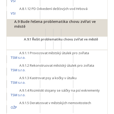
VSI
A.8.1.12
PD Odvedení dešťových vod Hrbová
VSI
A.9
Bude řešena problematika chovu zvířat ve
městě
A.9.1
Řešit problematiku chovu zvířat ve městě
A.9.1.1
Provozovat městský útulek pro zvířata
TSM s.r.o.
A.9.1.2
Rekonstruovat městský útulek pro zvířata
TSM s.r.o.
A.9.1.3
Kastrovat psy a kočky v útulku
TSM s.r.o.
A.9.1.4
Rozmístit stojany se sáčky na psí exkrementy
TSM s.r.o.
A.9.1.5
Deratizovat v městských nemovitostech
OŽP