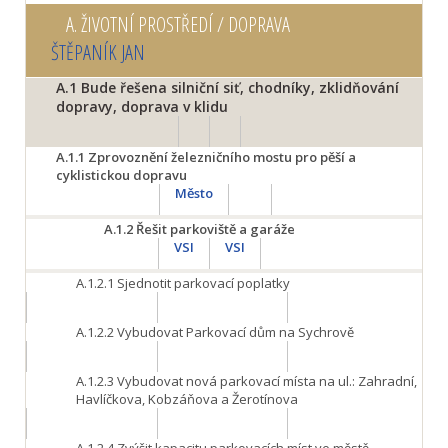
A.
ŽIVOTNÍ PROSTŘEDÍ / DOPRAVA
ŠTĚPANÍK JAN
A.1
Bude řešena silniční siť, chodníky, zklidňování
dopravy, doprava v klidu
A.1.1
Zprovoznění železničního mostu pro pěší a
cyklistickou dopravu
Město
A.1.2
Řešit parkoviště a garáže
VSI
VSI
A.1.2.1
Sjednotit parkovací poplatky
A.1.2.2
Vybudovat Parkovací dům na Sychrově
A.1.2.3
Vybudovat nová parkovací místa na ul.: Zahradní,
Havlíčkova, Kobzáňova a Žerotínova