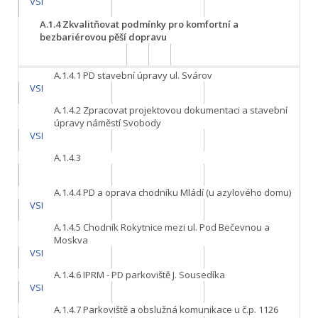
VSI
A.1.4
Zkvalitňovat podmínky pro komfortní a
bezbariérovou pěší dopravu
A.1.4.1
PD stavební úpravy ul. Svárov
VSI
A.1.4.2
Zpracovat projektovou dokumentaci a stavební
úpravy náměstí Svobody
VSI
A.1.4.3
A.1.4.4
PD a oprava chodníku Mládí (u azylového domu)
VSI
A.1.4.5
Chodník Rokytnice mezi ul. Pod Bečevnou a
Moskva
VSI
A.1.4.6
IPRM - PD parkoviště J. Sousedíka
VSI
A.1.4.7
Parkoviště a obslužná komunikace u č.p. 1126