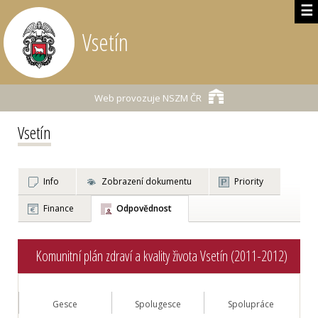
☰
Vsetín
Web provozuje
NSZM ČR
Vsetín
Info
Zobrazení dokumentu
Priority
Finance
Odpovědnost
Komunitní plán zdraví a kvality života Vsetín (2011-2012)
Gesce
Spolugesce
Spolupráce