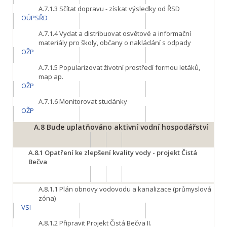
A.7.1.3
Sčítat dopravu - získat výsledky od ŘSD
OÚPSŘD
A.7.1.4
Vydat a distribuovat osvětové a informační
materiály pro školy, občany o nakládání s odpady
OŽP
A.7.1.5
Popularizovat životní prostředí formou letáků,
map ap.
OŽP
A.7.1.6
Monitorovat studánky
OŽP
A.8
Bude uplatňováno aktivní vodní hospodářství
A.8.1
Opatření ke zlepšení kvality vody - projekt Čistá
Bečva
A.8.1.1
Plán obnovy vodovodu a kanalizace (průmyslová
zóna)
VSI
A.8.1.2
Připravit Projekt Čistá Bečva II.