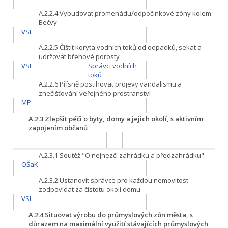
A.2.2.4
Vybudovat promenádu/odpočinkové zóny kolem
Bečvy
VSI
A.2.2.5
Čištit koryta vodních toků od odpadků, sekat a
udržovat břehové porosty
VSI
Správci vodních
toků
A.2.2.6
Přísně postihovat projevy vandalismu a
znečišťování veřejného prostranství
MP
A.2.3
Zlepšit péči o byty, domy a jejich okolí, s aktivním
zapojením občanů
A.2.3.1
Soutěž "O nejhezčí zahrádku a předzahrádku"
OŠaK
A.2.3.2
Ustanovit správce pro každou nemovitost -
zodpovídat za čistotu okolí domu
VSI
A.2.4
Situovat výrobu do průmyslových zón města, s
důrazem na maximální využití stávajících průmyslových