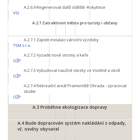
A.2.6.9
Regenerovat další sídliště -Rokytnice
VSI
A.2.7
Zatraktivnit město pro turisty i občany
A.2.7.1
Zajistit instalaci vánoční výzdoby
TSM s.r.o.
A.2.7.2
Vysadit nové stromy a keře
OŽP
A.2.7.3
Vybudovat naučné stezky ve Vsetíně a okolí
OŽP
A.2.7.4
Rekreační areál Prameniště Ohrada - zpracovat
studie
OŽP
A.3
Proběhne ekologizace dopravy
A.4
Bude dopracován systém nakládání s odpady,
vč. osvěty obyvatel