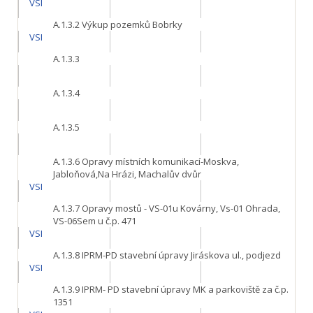
VSI
A.1.3.2
Výkup pozemků Bobrky
VSI
A.1.3.3
A.1.3.4
A.1.3.5
A.1.3.6
Opravy místních komunikací-Moskva,
Jabloňová,Na Hrázi, Machalův dvůr
VSI
A.1.3.7
Opravy mostů - VS-01u Kovárny, Vs-01 Ohrada,
VS-06Sem u č.p. 471
VSI
A.1.3.8
IPRM-PD stavební úpravy Jiráskova ul., podjezd
VSI
A.1.3.9
IPRM- PD stavební úpravy MK a parkoviště za č.p.
1351