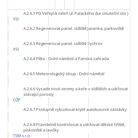
A.2.6.1
PD Veřejná zeleň ul. Palackého (ke smuteční síni )
VSI
A.2.6.2
Regenerovat panel. sídliště Jasenka, parkoviště
A.2.6.3
Regenerovat panel. sídliště Sychrov
VSI
A.2.6.4
Pítko - Dolní náměstí a Panská zahrada
A.2.6.5
Meteorologický sloup - Dolní náměstí
A.2.6.6
Vysadit nové stromy a keře v sídlištích a udržovat
stávající porosty
OŽP
A.2.6.7
Postupně vybudovat kryté autobusové zastávky
A.2.6.8
Pravidelně kontrolovat a udržovat dětské hřiště,
pískoviště a lavičky
TSM s.r.o.