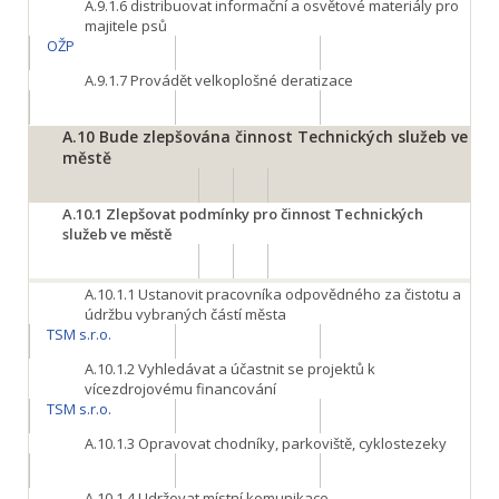
A.9.1.6
distribuovat informační a osvětové materiály pro
majitele psů
OŽP
A.9.1.7
Provádět velkoplošné deratizace
A.10
Bude zlepšována činnost Technických služeb ve
městě
A.10.1
Zlepšovat podmínky pro činnost Technických
služeb ve městě
A.10.1.1
Ustanovit pracovníka odpovědného za čistotu a
údržbu vybraných částí města
TSM s.r.o.
A.10.1.2
Vyhledávat a účastnit se projektů k
vícezdrojovému financování
TSM s.r.o.
A.10.1.3
Opravovat chodníky, parkoviště, cyklostezeky
A.10.1.4
Udržovat místní komunikace