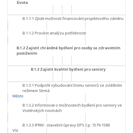
života
B.1.1.1
Zjistit možnosti financování projektového záměru
B.1.1.2
Provést analýzu potřebnosti
B.1.2
Zajistit chráněné bydlení pro osoby se zdravotním
postižením
B.1.3
Zajistit kvalitní bydlení pro seniory
B.1.3.1
Podpořit vybudování Domu seniorů se zvláštním
režimem Strmá
Město
B.1.3.2
Informovat o možnostech bydlení pro seniory ve
Vsetínských novinách
B.1.3.3
IPRM - stavební úpravy DPS č.p. 1579-1580
VSI