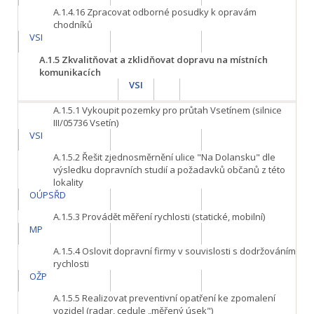
A.1.4.16
Zpracovat odborné posudky k opravám
chodníků
VSI
A.1.5
Zkvalitňovat a zklidňovat dopravu na místních
komunikacích
VSI
A.1.5.1
Vykoupit pozemky pro průtah Vsetínem (silnice
III/05736 Vsetín)
VSI
A.1.5.2
Řešit zjednosměrnění ulice "Na Dolansku" dle
výsledku dopravních studií a požadavků občanů z této
lokality
OÚPSŘD
A.1.5.3
Provádět měření rychlosti (statické, mobilní)
MP
A.1.5.4
Oslovit dopravní firmy v souvislosti s dodržováním
rychlosti
OŽP
A.1.5.5
Realizovat preventivní opatření ke zpomalení
vozidel (radar, cedule „měřený úsek")