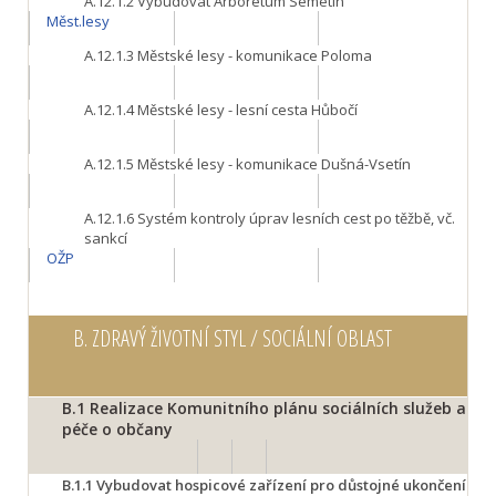
A.12.1.2
Vybudovat Arboretum Semetín
Měst.lesy
A.12.1.3
Městské lesy - komunikace Poloma
A.12.1.4
Městské lesy - lesní cesta Hůbočí
A.12.1.5
Městské lesy - komunikace Dušná-Vsetín
A.12.1.6
Systém kontroly úprav lesních cest po těžbě, vč.
sankcí
OŽP
B.
ZDRAVÝ ŽIVOTNÍ STYL / SOCIÁLNÍ OBLAST
B.1
Realizace Komunitního plánu sociálních služeb a
péče o občany
B.1.1
Vybudovat hospicové zařízení pro důstojné ukončení