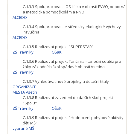
C.1.3.3
Spolupracovat s OS Líska v oblasti EVVO, odborná
a metodická pomoc školám a NNO
ALCEDO
C.1.3.4
Spolupracovat se středisky ekologické výchovy
Pavučina
ALCEDO
C.1.3.5
Realizovat projekt "SUPERSTAR"
ZŠ Trávníky
OŠaK
C.1.3.6
Realizovat projekt Tančírna - taneční soutěž pro
žáky základních škol spádové oblasti Vsetína
ZŠ Trávníky
C.1.3.7
Vyhledávat nové projekty a dotační tituly
ORGANIZACE
MĚSTA Vsetín
C.1.3.8
Realizovat zavedení do dalších škol projekt
"Spolu"
ZŠ Trávníky
OŠaK
C.1.3.9
Realizovat projekt "Hodnocení pohybové aktivity
dětí MŠ"
vybrané MŠ