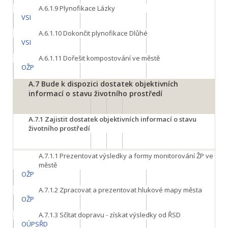
A.6.1.9
Plynofikace Lázky
VSI
A.6.1.10
Dokončit plynofikace Dlůhé
VSI
A.6.1.11
Dořešit kompostování ve městě
OŽP
A.7
Bude k dispozici dostatek objektivních
informací o stavu životního prostředí
A.7.1
Zajistit dostatek objektivních informací o stavu
životního prostředí
A.7.1.1
Prezentovat výsledky a formy monitorování ŽP ve
městě
OŽP
A.7.1.2
Zpracovat a prezentovat hlukové mapy města
OŽP
A.7.1.3
Sčítat dopravu - získat výsledky od ŘSD
OÚPSŘD