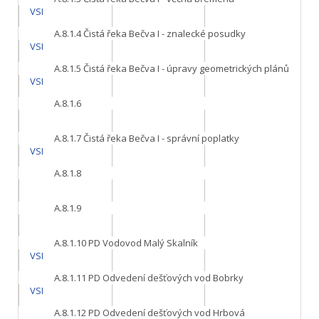
VSI
A.8.1.4
Čistá řeka Bečva I - znalecké posudky
VSI
A.8.1.5
Čistá řeka Bečva I - úpravy geometrických plánů
VSI
A.8.1.6
A.8.1.7
Čistá řeka Bečva I - správní poplatky
VSI
A.8.1.8
A.8.1.9
A.8.1.10
PD Vodovod Malý Skalník
VSI
A.8.1.11
PD Odvedení dešťových vod Bobrky
VSI
A.8.1.12
PD Odvedení dešťových vod Hrbová