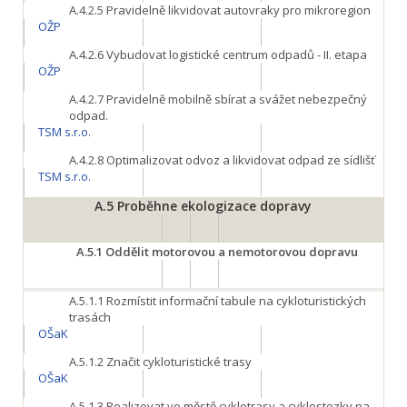
A.4.2.5
Pravidelně likvidovat autovraky pro mikroregion
OŽP
A.4.2.6
Vybudovat logistické centrum odpadů - II. etapa
OŽP
A.4.2.7
Pravidelně mobilně sbírat a svážet nebezpečný
odpad.
TSM s.r.o.
A.4.2.8
Optimalizovat odvoz a likvidovat odpad ze sídlišť
TSM s.r.o.
A.5
Proběhne ekologizace dopravy
A.5.1
Oddělit motorovou a nemotorovou dopravu
A.5.1.1
Rozmístit informační tabule na cykloturistických
trasách
OŠaK
A.5.1.2
Značit cykloturistické trasy
OŠaK
A.5.1.3
Realizovat ve městě cyklotrasy a cyklostezky na