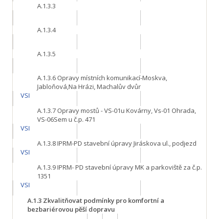
A.1.3.3
A.1.3.4
A.1.3.5
A.1.3.6
Opravy místních komunikací-Moskva,
Jabloňová,Na Hrázi, Machalův dvůr
VSI
A.1.3.7
Opravy mostů - VS-01u Kovárny, Vs-01 Ohrada,
VS-06Sem u č.p. 471
VSI
A.1.3.8
IPRM-PD stavební úpravy Jiráskova ul., podjezd
VSI
A.1.3.9
IPRM- PD stavební úpravy MK a parkoviště za č.p.
1351
VSI
A.1.3
Zkvalitňovat podmínky pro komfortní a
bezbariérovou pěší dopravu