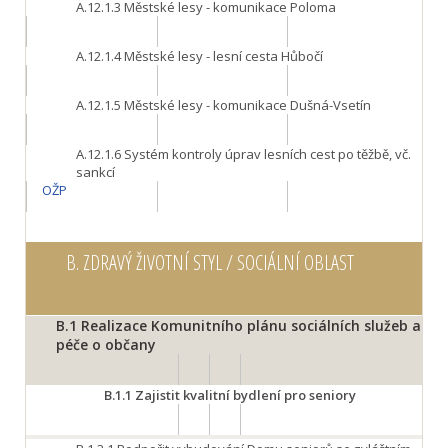
A.12.1.3
Městské lesy - komunikace Poloma
A.12.1.4
Městské lesy - lesní cesta Hůbočí
A.12.1.5
Městské lesy - komunikace Dušná-Vsetín
A.12.1.6
Systém kontroly úprav lesních cest po těžbě, vč.
sankcí
OŽP
B.
ZDRAVÝ ŽIVOTNÍ STYL / SOCIÁLNÍ OBLAST
B.1
Realizace Komunitního plánu sociálních služeb a
péče o občany
B.1.1
Zajistit kvalitní bydlení pro seniory