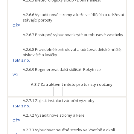
A.2.6.5
Meteorologický sloup - Dolní náměstí
A.2.6.6
Vysadit nové stromy a keře v sídlištích a udržovat
stávající porosty
OŽP
A.2.6.7
Postupně vybudovat kryté autobusové zastávky
A.2.6.8
Pravidelně kontrolovat a udržovat dětské hřiště,
pískoviště a lavičky
TSM s.r.o.
A.2.6.9
Regenerovat další sídliště -Rokytnice
VSI
A.3.7
Zatraktivnit město pro turisty i občany
A.2.7.1
Zajistit instalaci vánoční výzdoby
TSM s.r.o.
A.2.7.2
Vysadit nové stromy a keře
OŽP
A.2.7.3
Vybudovat naučné stezky ve Vsetíně a okolí