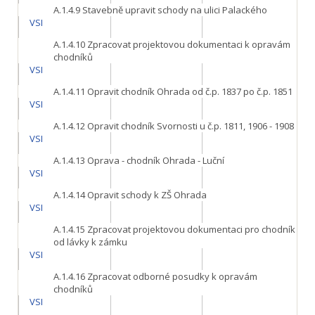
A.1.4.9
Stavebně upravit schody na ulici Palackého
VSI
A.1.4.10
Zpracovat projektovou dokumentaci k opravám
chodníků
VSI
A.1.4.11
Opravit chodník Ohrada od č.p. 1837 po č.p. 1851
VSI
A.1.4.12
Opravit chodník Svornosti u č.p. 1811, 1906 - 1908
VSI
A.1.4.13
Oprava - chodník Ohrada - Luční
VSI
A.1.4.14
Opravit schody k ZŠ Ohrada
VSI
A.1.4.15
Zpracovat projektovou dokumentaci pro chodník
od lávky k zámku
VSI
A.1.4.16
Zpracovat odborné posudky k opravám
chodníků
VSI