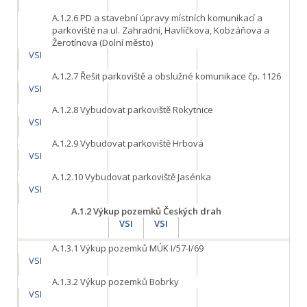
A.1.2.6
PD a stavební úpravy místních komunikací a
parkoviště na ul. Zahradní, Havlíčkova, Kobzáňova a
Žerotínova (Dolní město)
VSI
A.1.2.7
Řešit parkoviště a obslužné komunikace čp. 1126
VSI
A.1.2.8
Vybudovat parkoviště Rokytnice
VSI
A.1.2.9
Vybudovat parkoviště Hrbová
VSI
A.1.2.10
Vybudovat parkoviště Jasénka
VSI
A.1.2
Výkup pozemků Českých drah
VSI
VSI
A.1.3.1
Výkup pozemků MÚK I/57-I/69
VSI
A.1.3.2
Výkup pozemků Bobrky
VSI