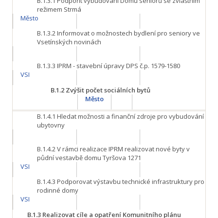
B.1.3.1
Podpořit vybudování Domu seniorů se zvláštním
režimem Strmá
Město
B.1.3.2
Informovat o možnostech bydlení pro seniory ve
Vsetínských novinách
B.1.3.3
IPRM - stavební úpravy DPS č.p. 1579-1580
VSI
B.1.2
Zvýšit počet sociálních bytů
Město
B.1.4.1
Hledat možnosti a finanční zdroje pro vybudování
ubytovny
B.1.4.2
V rámci realizace IPRM realizovat nové byty v
půdní vestavbě domu Tyršova 1271
VSI
B.1.4.3
Podporovat výstavbu technické infrastruktury pro
rodinné domy
VSI
B.1.3
Realizovat cíle a opatření Komunitního plánu