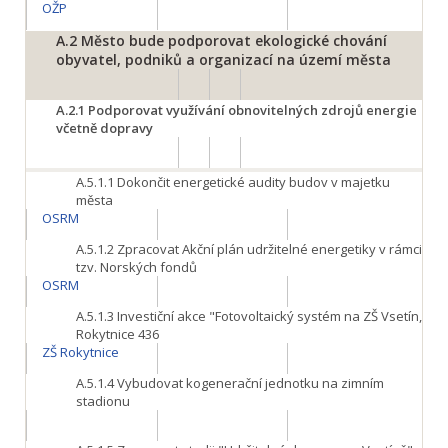
OŽP
A.2
Město bude podporovat ekologické chování
obyvatel, podniků a organizací na území města
A.2.1
Podporovat využívání obnovitelných zdrojů energie
včetně dopravy
A.5.1.1
Dokončit energetické audity budov v majetku
města
OSRM
A.5.1.2
Zpracovat Akční plán udržitelné energetiky v rámci
tzv. Norských fondů
OSRM
A.5.1.3
Investiční akce "Fotovoltaický systém na ZŠ Vsetín,
Rokytnice 436
ZŠ Rokytnice
A.5.1.4
Vybudovat kogenerační jednotku na zimním
stadionu