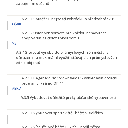
zapojením občanů
A.2.3.1
Soutěž "O nejhezčí zahrádku a předzahrádku"
OŠaK
A.2.3.2
Ustanovit správce pro každou nemovitost -
zodpovídat za čistotu okolí domu
VSI
A.3.4
Situovat výrobu do průmyslových zón města, s
důrazem na maximální využití stávajících průmyslových
zón a objektů
A.2.4.1
Regenerovat "brownfields" - vyhledávat dotační
programy, v rámci OPPP
AERV
A.3.5
Vybudovat důležité prvky občanské vybavenosti
A.2.5.1
Vybudovat sportoviště - hřiště v sídlištích
A.2.5.2
Víceúčelové hřiště u SPŠS - podíl města