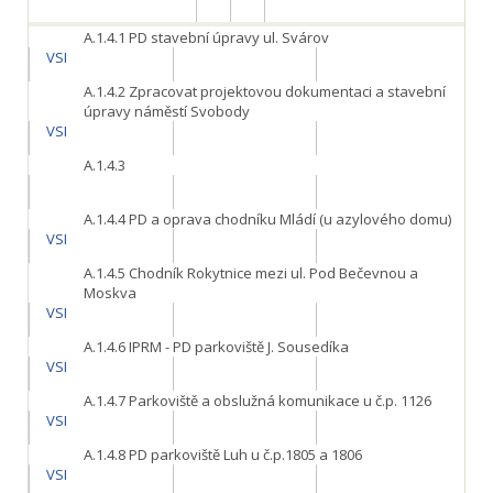
A.1.4.1
PD stavební úpravy ul. Svárov
VSI
A.1.4.2
Zpracovat projektovou dokumentaci a stavební
úpravy náměstí Svobody
VSI
A.1.4.3
A.1.4.4
PD a oprava chodníku Mládí (u azylového domu)
VSI
A.1.4.5
Chodník Rokytnice mezi ul. Pod Bečevnou a
Moskva
VSI
A.1.4.6
IPRM - PD parkoviště J. Sousedíka
VSI
A.1.4.7
Parkoviště a obslužná komunikace u č.p. 1126
VSI
A.1.4.8
PD parkoviště Luh u č.p.1805 a 1806
VSI