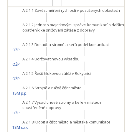
A.2.1.1
Zavést měření rychlosti v postižených oblastech
A.2.1.2
Jednat s majetkovými správci komunikací o dalších
opatřeník ke snížování zátěze z dopravy
A.2.1.3
Dosadba stromů a keřů podél komunikací
OŽP
A.2.1.4
Udržovat novou výsadbu
OŽP
A.2.1.5
Řešit hlukovou zátěž v Rokytnici
OŽP
A.2.1.6
Strojně a ručně čištit město
TSM p.p.
A.2.1.7
Vysadit nové stromy a keře v místech
soustředěné dopravy
OŽP
A.2.1.8
Kropit a čištit město a městské komunikace
TSM s.r.o.