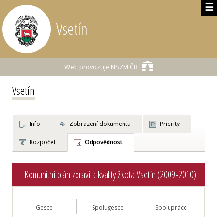
☰
Vsetín
Web provozuje
NSZM ČR
Vsetín
Info
Zobrazení dokumentu
Priority
Rozpočet
Odpovědnost
Komunitní plán zdraví a kvality života Vsetín (2009-2010)
Gesce
Spolugesce
Spolupráce