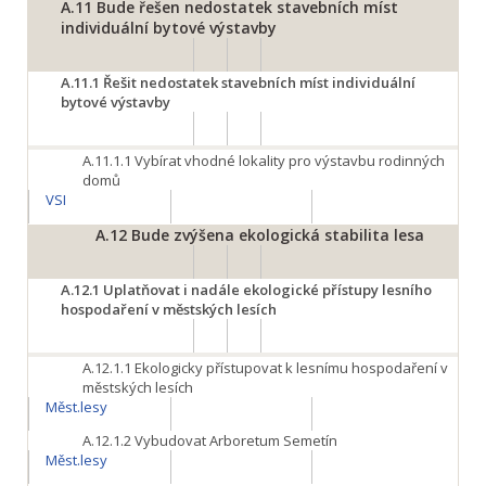
A.11
Bude řešen nedostatek stavebních míst
individuální bytové výstavby
A.11.1
Řešit nedostatek stavebních míst individuální
bytové výstavby
A.11.1.1
Vybírat vhodné lokality pro výstavbu rodinných
domů
VSI
A.12
Bude zvýšena ekologická stabilita lesa
A.12.1
Uplatňovat i nadále ekologické přístupy lesního
hospodaření v městských lesích
A.12.1.1
Ekologicky přístupovat k lesnímu hospodaření v
městských lesích
Měst.lesy
A.12.1.2
Vybudovat Arboretum Semetín
Měst.lesy