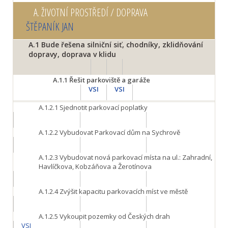
A.
ŽIVOTNÍ PROSTŘEDÍ / DOPRAVA
ŠTĚPANÍK JAN
A.1
Bude řešena silniční siť, chodníky, zklidňování
dopravy, doprava v klidu
A.1.1
Řešit parkoviště a garáže
VSI
VSI
A.1.2.1
Sjednotit parkovací poplatky
A.1.2.2
Vybudovat Parkovací dům na Sychrově
A.1.2.3
Vybudovat nová parkovací místa na ul.: Zahradní,
Havlíčkova, Kobzáňova a Žerotínova
A.1.2.4
Zvýšit kapacitu parkovacích míst ve městě
A.1.2.5
Vykoupit pozemky od Českých drah
VSI