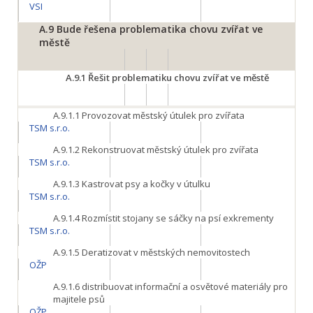
VSI
A.9
Bude řešena problematika chovu zvířat ve
městě
A.9.1
Řešit problematiku chovu zvířat ve městě
A.9.1.1
Provozovat městský útulek pro zvířata
TSM s.r.o.
A.9.1.2
Rekonstruovat městský útulek pro zvířata
TSM s.r.o.
A.9.1.3
Kastrovat psy a kočky v útulku
TSM s.r.o.
A.9.1.4
Rozmístit stojany se sáčky na psí exkrementy
TSM s.r.o.
A.9.1.5
Deratizovat v městských nemovitostech
OŽP
A.9.1.6
distribuovat informační a osvětové materiály pro
majitele psů
OŽP