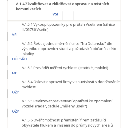
A.1.4
Zkvalitňovat a zklidňovat dopravu na místních
komunikacích
VSI
A.1.5.1
Vykoupit pozemky pro průtah Vsetínem (silnice
III/05736 Vsetín)
VSI
A.1.5.2
Řešit zjednosměrnění ulice "Na Dolansku" dle
výsledku dopravních studií a požadavků občanů z této
lokality
OÚPSŘD
A.1.5.3
Provádět měření rychlosti (statické, mobilní)
MP
A.1.5.4
Oslovit dopravní firmy v souvislosti s dodržováním
rychlosti
OŽP
A.1.5.5
Realizovat preventivní opatření ke zpomalení
vozidel (radar, cedule „měřený úsek")
OŽP
A.1.5.6
Ověřit možnosti přemístění firem zatěžující
obyvatele hlukem a imisemi do průmyslových areálů