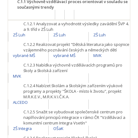
C.1.1
Výchovně vzdělávací proces orientovat v souladu se
současnými trendy
C.1.2.1
Analyzovat a vyhodnotit výsledky zavádění ŠVP 4.
a 9. tříd v ZŠ Luh
ZŠ Luh
ZŠ Luh
ZŠ Luh
C.1.2.2
Realizovat projekt "Dětská literatura jako spojnice
vzájemného poznávání českých a německých dětí
vybrané MŠ
vybrané MŠ
MVK
C.1.2.3
Nabídka výchovně vzdělávacích programů pro
školy a školská zařízení
MVK
C.1.2.4
Nabízet školám a školským zařízením výukové
programy a projekty "ŠKOLA - místo k životu", projekt
M.R.K.E.V., M.R.K.V.I.Č.K.A.
ALCEDO
C.1.2.5
Snažit se vybudovat společenské centrum pro
naplňování principů integrace v rámci ČR "Vzdělávací a
komunitní centrum Integra Vsetín"
ZŠ Integra
OŠaK