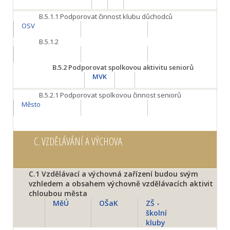
B.5.1.1
Podporovat činnost klubu důchodců
OSV
B.5.1.2
B.5.2
Podporovat spolkovou aktivitu seniorů
MVK
B.5.2.1
Podporovat spolkovou činnost seniorů
Město
C.
VZDĚLÁVÁNÍ A VÝCHOVA
C.1
Vzdělávací a výchovná zařízení budou svým
vzhledem a obsahem výchovně vzdělávacích aktivit
chloubou města
MěÚ
OŠaK
ZŠ -
školní
kluby