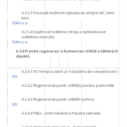
A.2.5.3
Posoudit možnosti vybudovat veřejné WC, letní
kino
TSM s.r.o.
A.2.5.4
Doplňovat světelné zdroje a optimalizovat
světelnou intenzitu
TSM s.r.o.
A.3.6
Provést regeneraci a humanizaci sídlišť a některých
objektů
A.2.6.1
PD Veřejná zeleň ul. Palackého (ke smuteční síni )
VSI
A.2.6.2
Regenerovat panel. sídliště Jasenka, parkoviště
A.2.6.3
Regenerovat panel. sídliště Sychrov
VSI
A.2.6.4
Pítko - Dolní náměstí a Panská zahrada