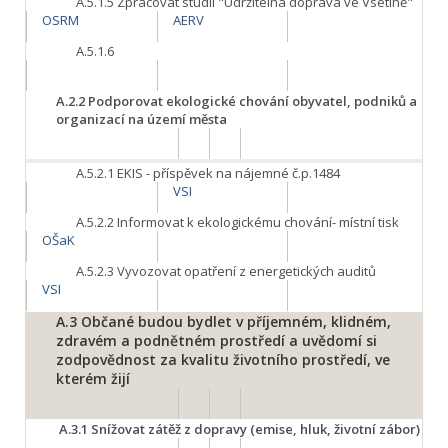
A.5.1.5
Zpracovat studii "Udržitelná doprava ve Vsetíně"
OSRM
AERV
A.5.1.6
A.2.2
Podporovat ekologické chování obyvatel, podniků a
organizací na území města
A.5.2.1
EKIS - příspěvek na nájemné č.p.1484
VSI
A.5.2.2
Informovat k ekologickému chování- místní tisk
OŠaK
A.5.2.3
Vyvozovat opatření z energetických auditů
VSI
A.3
Občané budou bydlet v příjemném, klidném,
zdravém a podnětném prostředí a uvědomí si
zodpovědnost za kvalitu životního prostředí, ve
kterém žijí
A.3.1
Snížovat zátěž z dopravy (emise, hluk, životní zábor)