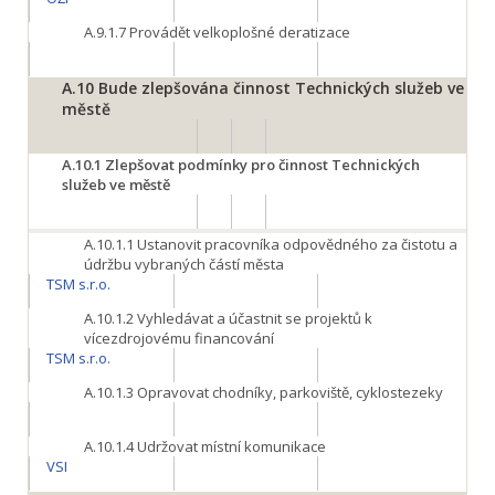
A.9.1.7
Provádět velkoplošné deratizace
A.10
Bude zlepšována činnost Technických služeb ve
městě
A.10.1
Zlepšovat podmínky pro činnost Technických
služeb ve městě
A.10.1.1
Ustanovit pracovníka odpovědného za čistotu a
údržbu vybraných částí města
TSM s.r.o.
A.10.1.2
Vyhledávat a účastnit se projektů k
vícezdrojovému financování
TSM s.r.o.
A.10.1.3
Opravovat chodníky, parkoviště, cyklostezeky
A.10.1.4
Udržovat místní komunikace
VSI