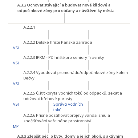
A.3.2
Uchovat stávající a budovat nové klidové a
odpočinkové zóny pro občany a návštěvníky města
A.2.2.1
A.2.2.2
Dětské hřiště Panská zahrada
VSI
A.2.2.3
IPRM - PD hřiště pro seniory Trávníky
VSI
A.2.2.4
Vybudovat promenádu/odpočinkové zóny kolem
Bečvy
VSI
A.2.2.5
Čištit koryta vodních toků od odpadků, sekat a
udržovat břehové porosty
VSI
Správci vodních
toků
A.2.2.6
Přísně postihovat projevy vandalismu a
znečišťování veřejného prostranství
MP
A.3.3
Zlepšit péči o byty, domy a jejich okolí, s aktivním