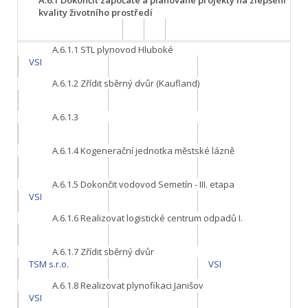
A.6.1
Dokončit započaté a plánované projekty na zlepšení
kvality životního prostředí
A.6.1.1
STL plynovod Hluboké
VSI
A.6.1.2
Zřídit sběrný dvůr (Kaufland)
A.6.1.3
A.6.1.4
Kogenerační jednotka městské lázně
A.6.1.5
Dokončit vodovod Semetín - III. etapa
VSI
A.6.1.6
Realizovat logistické centrum odpadů I.
A.6.1.7
Zřídit sběrný dvůr
TSM s.r.o.
VSI
A.6.1.8
Realizovat plynofikaci Janišov
VSI