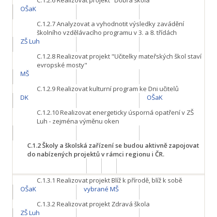
C.1.2.6
Realizovat projekt "Dobrá škola"
OŠaK
C.1.2.7
Analyzovat a vyhodnotit výsledky zavádění
školního vzdělávacího programu v 3. a 8. třídách
ZŠ Luh
C.1.2.8
Realizovat projekt "Učitelky mateřských škol staví
evropské mosty"
MŠ
C.1.2.9
Realizovat kulturní program ke Dni učitelů
DK
OŠaK
C.1.2.10
Realizovat energeticky úsporná opatření v ZŠ
Luh - zejména výměnu oken
C.1.2
Školy a školská zařízení se budou aktivně zapojovat
do nabízených projektů v rámci regionu i ČR.
C.1.3.1
Realizovat projekt Blíž k přírodě, blíž k sobě
OŠaK
vybrané MŠ
C.1.3.2
Realizovat projekt Zdravá škola
ZŠ Luh