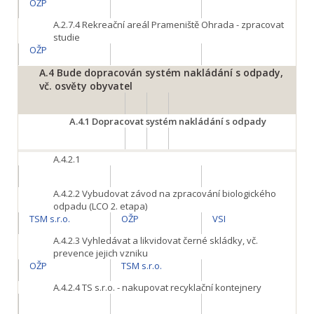
OŽP
A.2.7.4
Rekreační areál Prameniště Ohrada - zpracovat
studie
OŽP
A.4
Bude dopracován systém nakládání s odpady,
vč. osvěty obyvatel
A.4.1
Dopracovat systém nakládání s odpady
A.4.2.1
A.4.2.2
Vybudovat závod na zpracování biologického
odpadu (LCO 2. etapa)
TSM s.r.o.
OŽP
VSI
A.4.2.3
Vyhledávat a likvidovat černé skládky, vč.
prevence jejich vzniku
OŽP
TSM s.r.o.
A.4.2.4
TS s.r.o. - nakupovat recyklační kontejnery