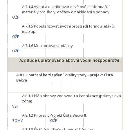
A.7.1.4
Vydat a distribuovat osvětové a informační
materiály pro školy, občany o nakládání s odpady
OŽP
A.7.1.5
Popularizovat životní prostředí formou letáků,
map ap.
OŽP
A.7.1.6
Monitorovat studánky
OŽP
A.8
Bude uplatňováno aktivní vodní hospodářství
A.8.1
Opatření ke zlepšení kvality vody - projekt Čistá
Bečva
A.8.1.1
Plán obnovy vodovodu a kanalizace (průmyslová
zóna)
VSI
A.8.1.2
Připravit Projekt Čistá Bečva II.
SOMV
OŽP
A.8.1.3
Čistá řeka Bečva I - věcná břemena