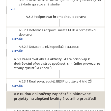
základě zpracované studie
VSI
A.5.2
Podporovat hromadnou dopravu
A.5.2.1
Dotovat z rozpočtu města MHD a příměstskou
dopravu
OÚPSŘD
A.5.2.2
Dotace na nízkopodlažní autobus
OÚPSŘD
A.5.3
Realizovat akce a aktivity, které přispívají k
dodržování předpisů bezpečnosti silničního provozu ze
strany cyklistů a chodců
A.5.3.1
Realizovat soutěž BESIP pro žáky 4. tříd ZŠ
OÚPSŘD
A.6
Budou dokončeny započaté a plánované
projekty na zlepšení kvality životního prostředí