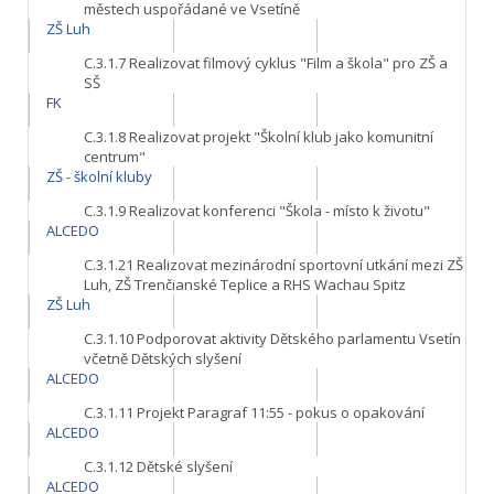
městech uspořádané ve Vsetíně
ZŠ Luh
C.3.1.7
Realizovat filmový cyklus "Film a škola" pro ZŠ a
SŠ
FK
C.3.1.8
Realizovat projekt "Školní klub jako komunitní
centrum"
ZŠ - školní kluby
C.3.1.9
Realizovat konferenci "Škola - místo k životu"
ALCEDO
C.3.1.21
Realizovat mezinárodní sportovní utkání mezi ZŠ
Luh, ZŠ Trenčianské Teplice a RHS Wachau Spitz
ZŠ Luh
C.3.1.10
Podporovat aktivity Dětského parlamentu Vsetín
včetně Dětských slyšení
ALCEDO
C.3.1.11
Projekt Paragraf 11:55 - pokus o opakování
ALCEDO
C.3.1.12
Dětské slyšení
ALCEDO