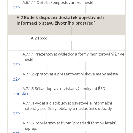
A.6.1.11
Dořešit kompostování ve městě
OŽP
A.2
Bude k dispozici dostatek objektivních
informací o stavu životního prostředí
A.2.1
xxx
A.7.1.1
Prezentovat výsledky a formy monitorování ŽP ve
městě
OŽP
A.7.1.2
Zpracovat a prezentovat hlukové mapy města
OŽP
A.7.1.3
Sčítat dopravu - získat výsledky od ŘSD
OÚPSŘD
A.7.1.4
Vydat a distribuovat osvětové a informační
materiály pro školy, občany o nakládání s odpady
OŽP
A.7.1.5
Popularizovat životní prostředí formou letáků,
map ap.