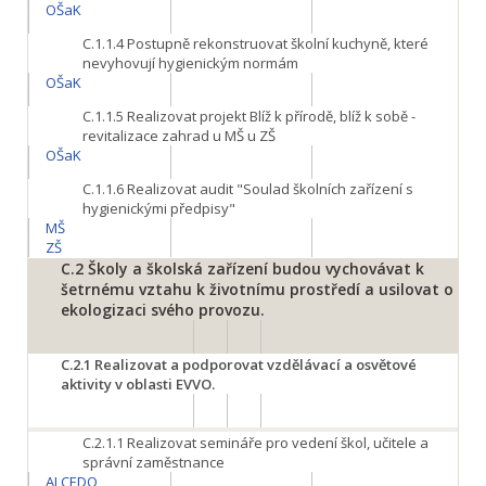
OŠaK
C.1.1.4
Postupně rekonstruovat školní kuchyně, které
nevyhovují hygienickým normám
OŠaK
C.1.1.5
Realizovat projekt Blíž k přírodě, blíž k sobě -
revitalizace zahrad u MŠ u ZŠ
OŠaK
C.1.1.6
Realizovat audit "Soulad školních zařízení s
hygienickými předpisy"
MŠ
ZŠ
C.2
Školy a školská zařízení budou vychovávat k
šetrnému vztahu k životnímu prostředí a usilovat o
ekologizaci svého provozu.
C.2.1
Realizovat a podporovat vzdělávací a osvětové
aktivity v oblasti EVVO.
C.2.1.1
Realizovat semináře pro vedení škol, učitele a
správní zaměstnance
ALCEDO