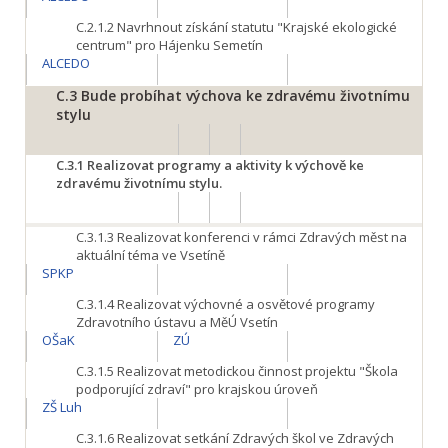
C.2.1.2
Navrhnout získání statutu "Krajské ekologické
centrum" pro Hájenku Semetín
ALCEDO
C.3
Bude probíhat výchova ke zdravému životnímu
stylu
C.3.1
Realizovat programy a aktivity k výchově ke
zdravému životnímu stylu.
C.3.1.3
Realizovat konferenci v rámci Zdravých měst na
aktuální téma ve Vsetíně
SPKP
C.3.1.4
Realizovat výchovné a osvětové programy
Zdravotního ústavu a MěÚ Vsetín
OŠaK
ZÚ
C.3.1.5
Realizovat metodickou činnost projektu "Škola
podporující zdraví" pro krajskou úroveň
ZŠ Luh
C.3.1.6
Realizovat setkání Zdravých škol ve Zdravých