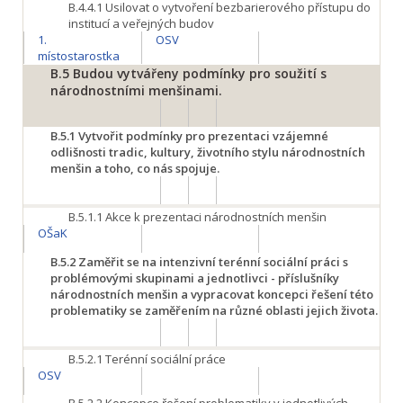
B.4.4.1
Usilovat o vytvoření bezbarierového přístupu do
institucí a veřejných budov
1.
OSV
místostarostka
B.5
Budou vytvářeny podmínky pro soužití s
národnostními menšinami.
B.5.1
Vytvořit podmínky pro prezentaci vzájemné
odlišnosti tradic, kultury, životního stylu národnostních
menšin a toho, co nás spojuje.
B.5.1.1
Akce k prezentaci národnostních menšin
OŠaK
B.5.2
Zaměřit se na intenzivní terénní sociální práci s
problémovými skupinami a jednotlivci - příslušníky
národnostních menšin a vypracovat koncepci řešení této
problematiky se zaměřením na různé oblasti jejich života.
B.5.2.1
Terénní sociální práce
OSV