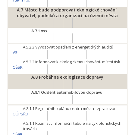
TSM s.r.o.
A.7
Město bude podporovat ekologické chování
obyvatel, podniků a organizací na území města
A.7.1
xxx
A.5.2.3
Vyvozovat opatření z energetických auditů
VSI
A.5.2.2
Informovat k ekologickému chování- místní tisk
OŠaK
A.8
Proběhne ekologizace dopravy
A.8.1
Oddělit automobilovou dopravu
A.8.1.1
Regulačního plánu centra města - zpracování
OÚPSŘD
A.5.1.1
Rozmístit informační tabule na cykloturistických
trasách
OŠaK