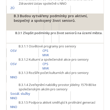
Zdravotní ústav společně s NNO
ZÚ
B.3
Budou vytvářeny podmínky pro aktivní,
bezpečný a spokojený život seniorů.
B.3.1
Zlepšit podmínky pro život seniorů na území města.
B.3.1.1
Osvětové programy pro seniory
OSV
CPS
MVK
B.3.1.2
Kulturní a společenské akce pro seniory
OSV
CPS
MVK
B.3.1.3
Rozšířit počet kulturních akcí pro seniory
NNO
B.3.1.4
Zveřejnění nabídky prostor jídelny 1579-80 ke
společenským akcím pro seniory
Sociál. služby
NNO
B.3.1.5
Podpora aktivit směřující k prolínání generací
NNO