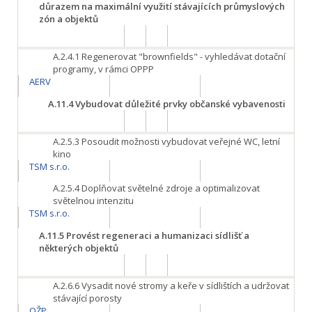
důrazem na maximální využití stávajících průmyslových
zón a objektů
A.2.4.1
Regenerovat "brownfields" - vyhledávat dotační
programy, v rámci OPPP
AERV
A.11.4
Vybudovat důležité prvky občanské vybavenosti
A.2.5.3
Posoudit možnosti vybudovat veřejné WC, letní
kino
TSM s.r.o.
A.2.5.4
Doplňovat světelné zdroje a optimalizovat
světelnou intenzitu
TSM s.r.o.
A.11.5
Provést regeneraci a humanizaci sídlišť a
některých objektů
A.2.6.6
Vysadit nové stromy a keře v sídlištích a udržovat
stávající porosty
OŽP