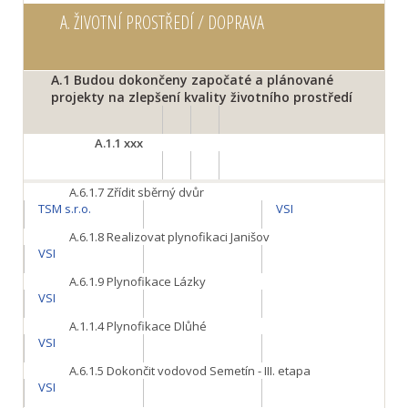
A.
ŽIVOTNÍ PROSTŘEDÍ / DOPRAVA
A.1
Budou dokončeny započaté a plánované
projekty na zlepšení kvality životního prostředí
A.1.1
xxx
A.6.1.7
Zřídit sběrný dvůr
TSM s.r.o.
VSI
A.6.1.8
Realizovat plynofikaci Janišov
VSI
A.6.1.9
Plynofikace Lázky
VSI
A.1.1.4
Plynofikace Dlůhé
VSI
A.6.1.5
Dokončit vodovod Semetín - III. etapa
VSI