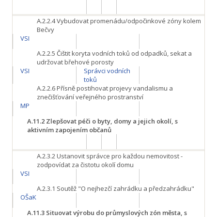
A.2.2.4
Vybudovat promenádu/odpočinkové zóny kolem
Bečvy
VSI
A.2.2.5
Čištit koryta vodních toků od odpadků, sekat a
udržovat břehové porosty
VSI
Správci vodních
toků
A.2.2.6
Přísně postihovat projevy vandalismu a
znečišťování veřejného prostranství
MP
A.11.2
Zlepšovat péči o byty, domy a jejich okolí, s
aktivním zapojením občanů
A.2.3.2
Ustanovit správce pro každou nemovitost -
zodpovídat za čistotu okolí domu
VSI
A.2.3.1
Soutěž "O nejhezčí zahrádku a předzahrádku"
OŠaK
A.11.3
Situovat výrobu do průmyslových zón města, s