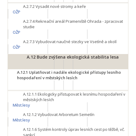
A.2.7.2
Vysadit nové stromy a keře
OŽP
A.2.7.4
Rekreační areál Prameniště Ohrada - zpracovat
studie
OŽP
A.2.7.3
Vybudovat naučné stezky ve Vsetíně a okolí
OŽP
A.12
Bude zvýšena ekologická stabilita lesa
A.12.1
Uplatňovat i nadále ekologické přístupy lesního
hospodaření v městských lesích
A.12.1.1
Ekologicky přístupovat k lesnímu hospodaření v
městských lesích
Měst.lesy
A.12.1.2
Vybudovat Arboretum Semetín
Měst.lesy
A.12.1.6
Systém kontroly úprav lesních cest po těžbě, vč.
sankcí