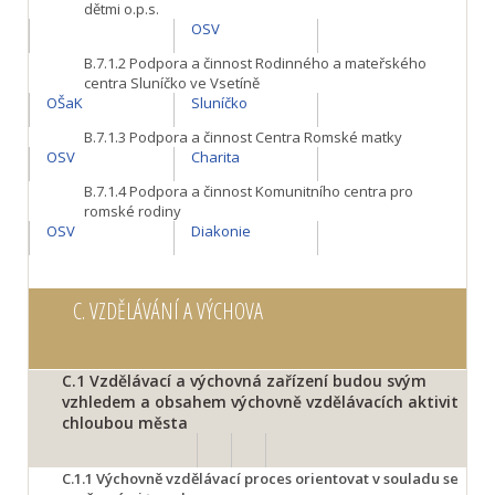
dětmi o.p.s.
OSV
B.7.1.2
Podpora a činnost Rodinného a mateřského
centra Sluníčko ve Vsetíně
OŠaK
Sluníčko
B.7.1.3
Podpora a činnost Centra Romské matky
OSV
Charita
B.7.1.4
Podpora a činnost Komunitního centra pro
romské rodiny
OSV
Diakonie
C.
VZDĚLÁVÁNÍ A VÝCHOVA
C.1
Vzdělávací a výchovná zařízení budou svým
vzhledem a obsahem výchovně vzdělávacích aktivit
chloubou města
C.1.1
Výchovně vzdělávací proces orientovat v souladu se