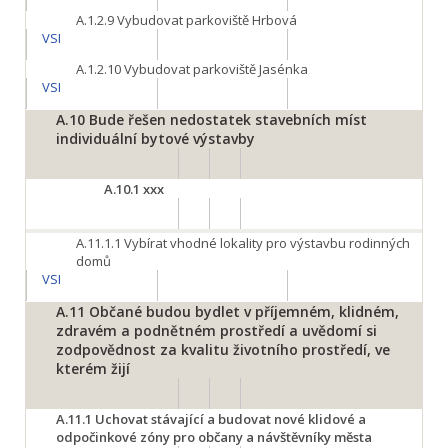
A.1.2.9
Vybudovat parkoviště Hrbová
VSI
A.1.2.10
Vybudovat parkoviště Jasénka
VSI
A.10
Bude řešen nedostatek stavebních míst
individuální bytové výstavby
A.10.1
xxx
A.11.1.1
Vybírat vhodné lokality pro výstavbu rodinných
domů
VSI
A.11
Občané budou bydlet v příjemném, klidném,
zdravém a podnětném prostředí a uvědomí si
zodpovědnost za kvalitu životního prostředí, ve
kterém žijí
A.11.1
Uchovat stávající a budovat nové klidové a
odpočinkové zóny pro občany a návštěvníky města