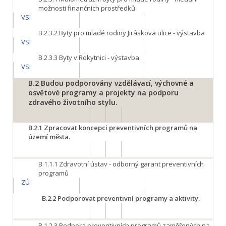
možnosti finančních prostředků
VSI
B.2.3.2
Byty pro mladé rodiny Jiráskova ulice - výstavba
VSI
B.2.3.3
Byty v Rokytnici - výstavba
VSI
B.2
Budou podporovány vzdělávací, výchovné a
osvětové programy a projekty na podporu
zdravého životního stylu.
B.2.1
Zpracovat koncepci preventivních programů na
území města.
B.1.1.1
Zdravotní ústav - odborný garant preventivních
programů
ZÚ
B.2.2
Podporovat preventivní programy a aktivity.
B.1.2.3
Podpora preventivních programů zaměřených na