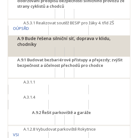
dodržování předpisů bezpečnosti silničního provozu ze
strany cyklistů a chodců
A.5.3.1
Realizovat soutěž BESIP pro žáky 4. tříd ZŠ
OÚPSŘD
A.9
Bude řešena silniční síť, doprava v klidu,
chodníky
A.9.1
Budovat bezbariérové přístupy a přejezdy; zvýšit
bezpečnost a účelnost přechodů pro chodce
A.3.1.1
A.3.1.4
A.9.2
Řešit parkoviště a garáže
A.1.2.8
Vybudovat parkoviště Rokytnice
VSI