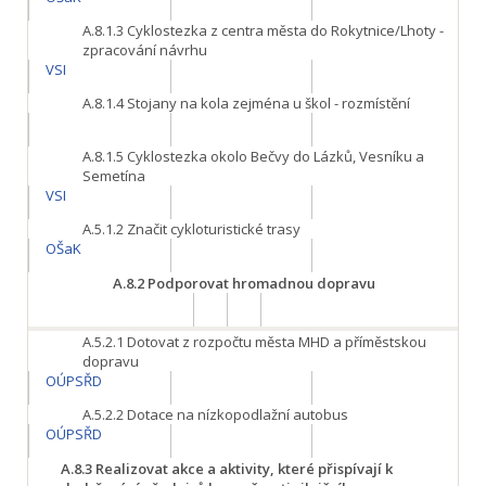
A.8.1.3
Cyklostezka z centra města do Rokytnice/Lhoty -
zpracování návrhu
VSI
A.8.1.4
Stojany na kola zejména u škol - rozmístění
A.8.1.5
Cyklostezka okolo Bečvy do Lázků, Vesníku a
Semetína
VSI
A.5.1.2
Značit cykloturistické trasy
OŠaK
A.8.2
Podporovat hromadnou dopravu
A.5.2.1
Dotovat z rozpočtu města MHD a příměstskou
dopravu
OÚPSŘD
A.5.2.2
Dotace na nízkopodlažní autobus
OÚPSŘD
A.8.3
Realizovat akce a aktivity, které přispívají k