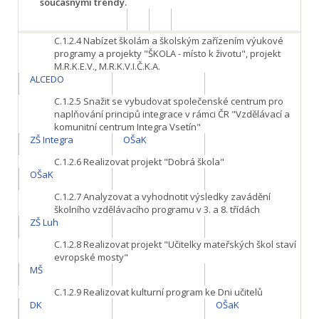
současnými trendy.
C.1.2.4
Nabízet školám a školským zařízením výukové
programy a projekty "ŠKOLA - místo k životu", projekt
M.R.K.E.V., M.R.K.V.I.Č.K.A.
ALCEDO
C.1.2.5
Snažit se vybudovat společenské centrum pro
naplňování principů integrace v rámci ČR "Vzdělávací a
komunitní centrum Integra Vsetín"
ZŠ Integra
OŠaK
C.1.2.6
Realizovat projekt "Dobrá škola"
OŠaK
C.1.2.7
Analyzovat a vyhodnotit výsledky zavádění
školního vzdělávacího programu v 3. a 8. třídách
ZŠ Luh
C.1.2.8
Realizovat projekt "Učitelky mateřských škol staví
evropské mosty"
MŠ
C.1.2.9
Realizovat kulturní program ke Dni učitelů
DK
OŠaK