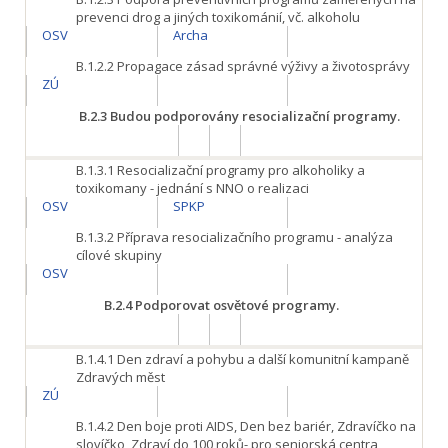
prevenci drog a jiných toxikománií, vč. alkoholu
OSV
Archa
B.1.2.2
Propagace zásad správné výživy a životosprávy
ZÚ
B.2.3
Budou podporovány resocializační programy.
B.1.3.1
Resocializační programy pro alkoholiky a
toxikomany - jednání s NNO o realizaci
OSV
SPKP
B.1.3.2
Příprava resocializačního programu - analýza
cílové skupiny
OSV
B.2.4
Podporovat osvětové programy.
B.1.4.1
Den zdraví a pohybu a další komunitní kampaně
Zdravých měst
ZÚ
B.1.4.2
Den boje proti AIDS, Den bez bariér, Zdravíčko na
slovíčko, Zdraví do 100 roků- pro seniorská centra