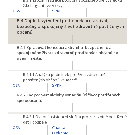
B.3.1.12
Administrace podpory soc.služeb dle výsledků
2.kola grantové výzvy
OSV
SPKP
B.4
Dojde k vytvoření podmínek pro aktivní,
bezpečný a spokojený život zdravotně postižených
občanů.
B.4.1
Zpracovat koncepci aktivního, bezpečného a
spokojeného života zdravotně postižených občanů na
území města.
B.4.1.1
Analýza podmínek pro život zdravotně
postižených občanů ve městě
OSV
SPKP
B.4.2
Podporovat aktivity usnadňující život postižených
spoluobčanů.
B.4.2.1
Osobní asistenční služba pro zdravotně postižené
děti i dospělé
OSV
Charita
Diakonie