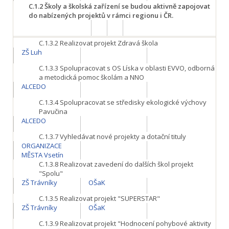
C.1.2
Školy a školská zařízení se budou aktivně zapojovat
do nabízených projektů v rámci regionu i ČR.
C.1.3.2
Realizovat projekt Zdravá škola
ZŠ Luh
C.1.3.3
Spolupracovat s OS Líska v oblasti EVVO, odborná
a metodická pomoc školám a NNO
ALCEDO
C.1.3.4
Spolupracovat se středisky ekologické výchovy
Pavučina
ALCEDO
C.1.3.7
Vyhledávat nové projekty a dotační tituly
ORGANIZACE
MĚSTA Vsetín
C.1.3.8
Realizovat zavedení do dalších škol projekt
"Spolu"
ZŠ Trávníky
OŠaK
C.1.3.5
Realizovat projekt "SUPERSTAR"
ZŠ Trávníky
OŠaK
C.1.3.9
Realizovat projekt "Hodnocení pohybové aktivity