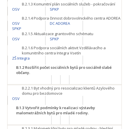
B.2.1.3
Komunitní plán sociálních služeb - pokračování
OSV
SPKP
B.2.1.4
Podpora činnost dobrovolnického centra ADOREA
OSV
DC ADOREA
SPKP
B.2.1.5
Aktualizace grantového schématu
OSV
SPKP
B.2.1.6
Podpora sociálních aktivit Vzdělávacího a
komunitního centra Integra Vsetín
ZŠ Integra
B.1.2
Rozšířit počet sociálních bytů pro sociálně slabé
občany.
B.2.2.1
Byt vhodný pro resocializaci klientů Azylového
domu pro bezdomovce
OSV
B.1.3
Vytvořit podmínky k realizaci výstavby
malometrážních bytů pro mladé rodiny.
B.2.3.1
Malometrážní byty pro mladé rodiny - hledání