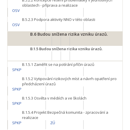
B.5.2.2
Koncepce řešení problematiky v jednotlivých
oblastech - příprava a realizace
OSV
B.5.2.3
Podpora aktivity NNO v této oblasti
OSV
B.6
Budou snížena rizika vzniku úrazů.
B.1.5
Budou snížena rizika vzniku úrazů.
B.1.5.1
Zaměřit se na potírání příčin úrazů
SPKP
B.1.5.2
Vytipování rizikových míst a návrh opatření pro
předcházení úrazů
SPKP
B.1.5.3
Osvěta v médiích a ve školách
SPKP
B.1.5.4
Projekt Bezpečná komunita - zpracování a
realizace
SPKP
ZÚ