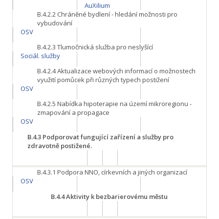
AuXilium
B.4.2.2
Chráněné bydlení - hledání možnosti pro
vybudování
OSV
B.4.2.3
Tlumočnická služba pro neslyšící
Sociál. služby
B.4.2.4
Aktualizace webových informací o možnostech
využití pomůcek při různých typech postižení
OSV
B.4.2.5
Nabídka hipoterapie na území mikroregionu -
zmapování a propagace
OSV
B.4.3
Podporovat fungující zařízení a služby pro
zdravotně postižené.
B.4.3.1
Podpora NNO, církevních a jiných organizací
OSV
B.4.4
Aktivity k bezbarierovému městu