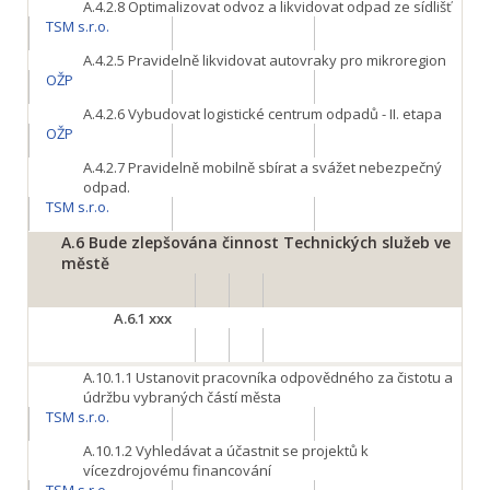
A.4.2.8
Optimalizovat odvoz a likvidovat odpad ze sídlišť
TSM s.r.o.
A.4.2.5
Pravidelně likvidovat autovraky pro mikroregion
OŽP
A.4.2.6
Vybudovat logistické centrum odpadů - II. etapa
OŽP
A.4.2.7
Pravidelně mobilně sbírat a svážet nebezpečný
odpad.
TSM s.r.o.
A.6
Bude zlepšována činnost Technických služeb ve
městě
A.6.1
xxx
A.10.1.1
Ustanovit pracovníka odpovědného za čistotu a
údržbu vybraných částí města
TSM s.r.o.
A.10.1.2
Vyhledávat a účastnit se projektů k
vícezdrojovému financování