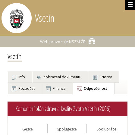
☰
Vsetín
Web provozuje
NSZM ČR
Vsetín
Info
Zobrazení dokumentu
Priority
Rozpočet
Finance
Odpovědnost
Komunitní plán zdraví a kvality života Vsetín (2006)
Gesce
Spolugesce
Spolupráce