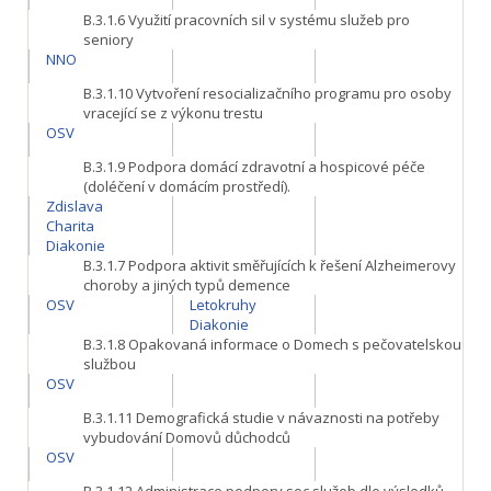
B.3.1.6
Využití pracovních sil v systému služeb pro
seniory
NNO
B.3.1.10
Vytvoření resocializačního programu pro osoby
vracející se z výkonu trestu
OSV
B.3.1.9
Podpora domácí zdravotní a hospicové péče
(doléčení v domácím prostředí).
Zdislava
Charita
Diakonie
B.3.1.7
Podpora aktivit směřujících k řešení Alzheimerovy
choroby a jiných typů demence
OSV
Letokruhy
Diakonie
B.3.1.8
Opakovaná informace o Domech s pečovatelskou
službou
OSV
B.3.1.11
Demografická studie v návaznosti na potřeby
vybudování Domovů důchodců
OSV