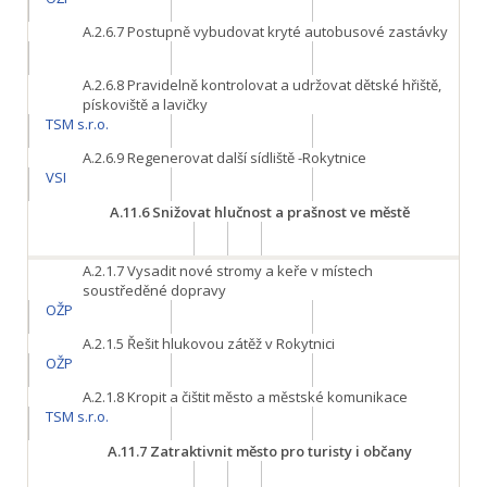
A.2.6.7
Postupně vybudovat kryté autobusové zastávky
A.2.6.8
Pravidelně kontrolovat a udržovat dětské hřiště,
pískoviště a lavičky
TSM s.r.o.
A.2.6.9
Regenerovat další sídliště -Rokytnice
VSI
A.11.6
Snižovat hlučnost a prašnost ve městě
A.2.1.7
Vysadit nové stromy a keře v místech
soustředěné dopravy
OŽP
A.2.1.5
Řešit hlukovou zátěž v Rokytnici
OŽP
A.2.1.8
Kropit a čištit město a městské komunikace
TSM s.r.o.
A.11.7
Zatraktivnit město pro turisty i občany