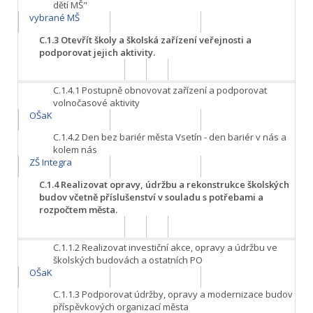
dětí MŠ"
vybrané MŠ
C.1.3
Otevřít školy a školská zařízení veřejnosti a
podporovat jejich aktivity.
C.1.4.1
Postupně obnovovat zařízení a podporovat
volnočasové aktivity
OŠaK
C.1.4.2
Den bez bariér města Vsetín - den bariér v nás a
kolem nás
ZŠ Integra
C.1.4
Realizovat opravy, údržbu a rekonstrukce školských
budov včetně příslušenství v souladu s potřebami a
rozpočtem města.
C.1.1.2
Realizovat investiční akce, opravy a údržbu ve
školských budovách a ostatních PO
OŠaK
C.1.1.3
Podporovat údržby, opravy a modernizace budov
příspěvkových organizací města