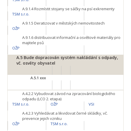
A.9.1.4
Rozmístit stojany se sáčky na psí exkrementy
TSM s.r.o.
A.9.1.5
Deratizovat v městských nemovitostech
OŽP
A.9.1.6
distribuovat informační a osvětové materiály pro
majitele psů
OŽP
A.5
Bude dopracován systém nakládání s odpady,
vč. osvěty obyvatel
A.5.1
xxx
A.4.2.2
Vybudovat závod na zpracování biologického
odpadu (LCO 2. etapa)
TSM s.r.o.
OŽP
VSI
A.4.2.3
Vyhledávat a likvidovat černé skládky, vč.
prevence jejich vzniku
OŽP
TSM s.r.o.