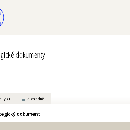
tegické dokumenty
e typu
Abecedně
ategický dokument