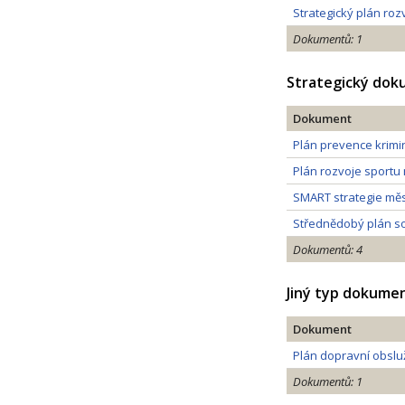
Strategický plán roz
Dokumentů: 1
Strategický do
Dokument
Plán prevence krimin
Plán rozvoje sportu
SMART strategie měs
Střednědobý plán so
Dokumentů: 4
Jiný typ dokume
Dokument
Plán dopravní obslu
Dokumentů: 1