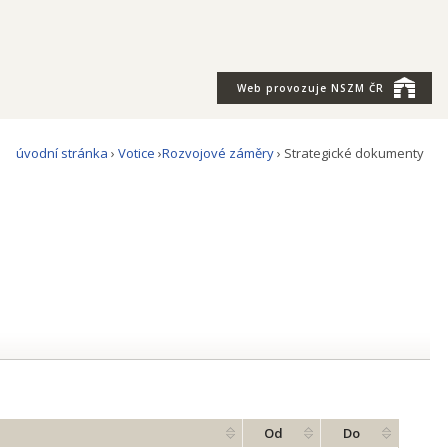
Web provozuje
NSZM ČR
úvodní stránka
›
Votice
›
Rozvojové záměry
› Strategické dokumenty
Od
Do