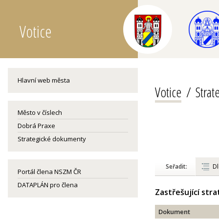
Votice
Hlavní web města
Votice
Stra
Město v číslech
Dobrá Praxe
Strategické dokumenty
Seřadit:
Dl
Portál člena NSZM ČR
DATAPLÁN pro člena
Zastřešující str
Dokument