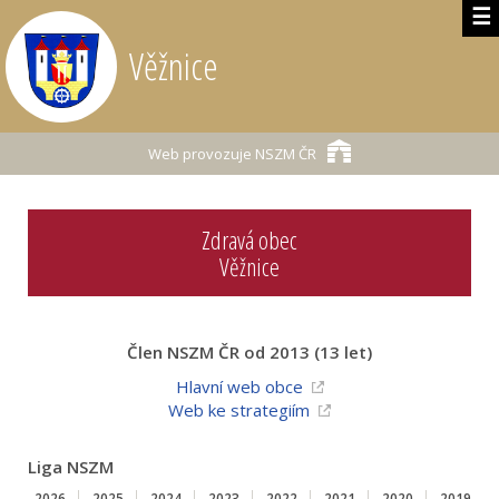
☰
Věžnice
Web provozuje
NSZM ČR
Zdravá obec
Věžnice
Člen NSZM ČR od 2013 (13 let)
Hlavní web obce
Web ke strategiím
Liga NSZM
2026
2025
2024
2023
2022
2021
2020
2019