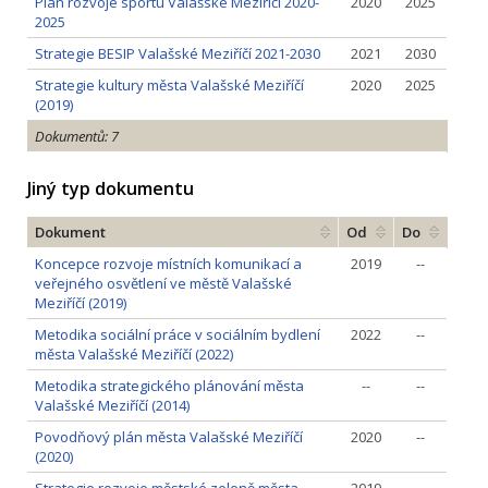
Plán rozvoje sportu Valašské Meziříčí 2020-
2020
2025
2025
Strategie BESIP Valašské Meziříčí 2021-2030
2021
2030
Strategie kultury města Valašské Meziříčí
2020
2025
(2019)
Dokumentů: 7
Jiný typ dokumentu
Dokument
Od
Do
Koncepce rozvoje místních komunikací a
2019
--
veřejného osvětlení ve městě Valašské
Meziříčí (2019)
Metodika sociální práce v sociálním bydlení
2022
--
města Valašské Meziříčí (2022)
Metodika strategického plánování města
--
--
Valašské Meziříčí (2014)
Povodňový plán města Valašské Meziříčí
2020
--
(2020)