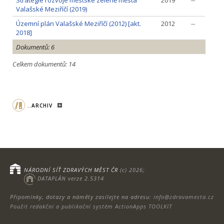
Strategie rozvoje městské zeleně města
2019
--
Valašské Meziříčí (2019)
Územní plán Valašské Meziříčí (2012) [akt.
2012
--
2018]
Dokumentů: 6
Celkem dokumentů: 14
..ARCHIV
NÁRODNÍ SÍŤ ZDRAVÝCH MĚST ČR
(c) 2026;
DATAPLÁN verze 2.5314
Připomínky, dotazy a náměty zasílejte na adresu:
info@zdravamesta.cz
Použit redakční a publikační systém ActionApps TOOLKIT