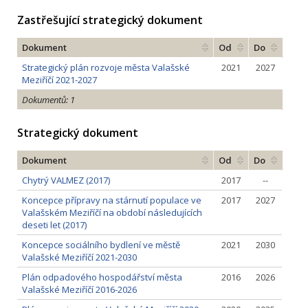
Zastřešující strategický dokument
Dokument
Od
Do
Strategický plán rozvoje města Valašské
2021
2027
Meziříčí 2021-2027
Dokumentů: 1
Strategický dokument
Dokument
Od
Do
Chytrý VALMEZ (2017)
2017
--
Koncepce přípravy na stárnutí populace ve
2017
2027
Valašském Meziříčí na období následujících
deseti let (2017)
Koncepce sociálního bydlení ve městě
2021
2030
Valašské Meziříčí 2021-2030
Plán odpadového hospodářství města
2016
2026
Valašské Meziříčí 2016-2026