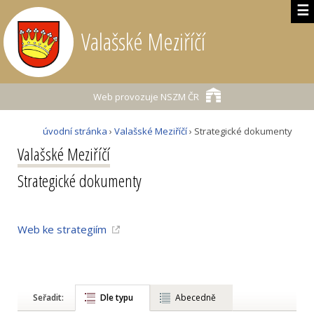
☰
Valašské Meziříčí
Web provozuje
NSZM ČR
úvodní stránka
›
Valašské Meziříčí
› Strategické dokumenty
Valašské Meziříčí
Strategické dokumenty
Web ke strategiím
Seřadit:
Dle typu
Abecedně