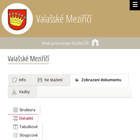
☰
Valašské Meziříčí
Web provozuje
NSZM ČR
Valašské Meziříčí
Info
Ke stažení
Zobrazení dokumentu
Vazby
Struktura
Detailní
Tabulkové
Sloupcové