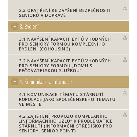
2.3
OPATŘENÍ KE ZVÝŠENÍ BEZPEČNOSTI
SENIORŮ V DOPRAVĚ
3.
Bydlení
3.1
NAVÝŠENÍ KAPACIT BYTŮ VHODNÝCH
PRO SENIORY FORMOU KOMPLEXNÍHO
BYDLENÍ (COHOUSING)
3.2
NAVÝŠENÍ KAPACIT BYTŮ VHODNÝCH
PRO SENIORY FORMOU „DOMU S
PEČOVATELSKOU SLUŽBOU“
4.
Komunikace a informace
4.1
KOMUNIKACE TÉMATU STÁRNUTÍ
POPULACE JAKO SPOLEČENSKÉHO TÉMATU
VE MĚSTĚ
4.2
ZAJIŠTĚNÍ PROVOZU KOMPLEXNÍHO
„INFORMAČNÍHO UZLU“ K PROBLEMATICE
STÁRNUTÍ (INFORMAČNÍ STŘEDISKO PRO
SENIORY, SENIOR POINT)