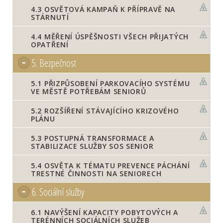
4.3
OSVĚTOVÁ KAMPAŇ K PŘÍPRAVĚ NA
STÁRNUTÍ
4.4
MĚŘENÍ ÚSPĚŠNOSTI VŠECH PŘIJATÝCH
OPATŘENÍ
5.
Bezpečnost
5.1
PŘIZPŮSOBENÍ PARKOVACÍHO SYSTÉMU
VE MĚSTĚ POTŘEBÁM SENIORŮ
5.2
ROZŠÍŘENÍ STÁVAJÍCÍHO KRIZOVÉHO
PLÁNU
5.3
POSTUPNÁ TRANSFORMACE A
STABILIZACE SLUŽBY SOS SENIOR
5.4
OSVĚTA K TÉMATU PREVENCE PÁCHÁNÍ
TRESTNÉ ČINNOSTI NA SENIORECH
6.
Sociální služby
6.1
NAVÝŠENÍ KAPACITY POBYTOVÝCH A
TERÉNNÍCH SOCIÁLNÍCH SLUŽEB