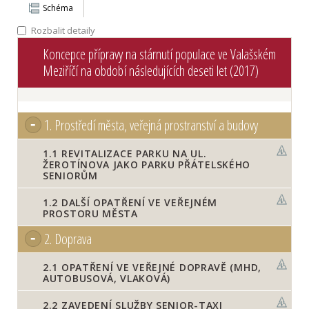
Schéma
Rozbalit detaily
Koncepce přípravy na stárnutí populace ve Valašském
Meziříčí na období následujících deseti let (2017)
1.
Prostředí města, veřejná prostranství a budovy
1.1
REVITALIZACE PARKU NA UL.
ŽEROTÍNOVA JAKO PARKU PŘÁTELSKÉHO
SENIORŮM
1.2
DALŠÍ OPATŘENÍ VE VEŘEJNÉM
PROSTORU MĚSTA
2.
Doprava
2.1
OPATŘENÍ VE VEŘEJNÉ DOPRAVĚ (MHD,
AUTOBUSOVÁ, VLAKOVÁ)
2.2
ZAVEDENÍ SLUŽBY SENIOR-TAXI