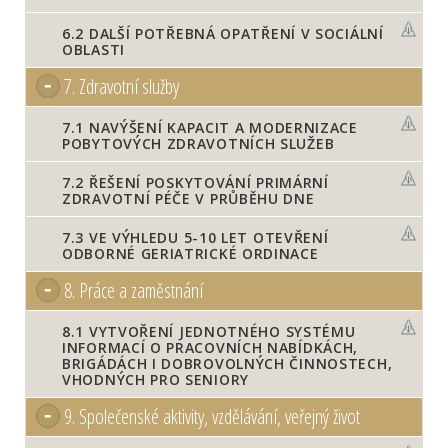
6.2
DALŠÍ POTŘEBNÁ OPATŘENÍ V SOCIÁLNÍ
OBLASTI
7.
Zdravotní služby
7.1
NAVÝŠENÍ KAPACIT A MODERNIZACE
POBYTOVÝCH ZDRAVOTNÍCH SLUŽEB
7.2
ŘEŠENÍ POSKYTOVÁNÍ PRIMÁRNÍ
ZDRAVOTNÍ PÉČE V PRŮBĚHU DNE
7.3
VE VÝHLEDU 5-10 LET OTEVŘENÍ
ODBORNÉ GERIATRICKÉ ORDINACE
8.
Práce a zaměstnání
8.1
VYTVOŘENÍ JEDNOTNÉHO SYSTÉMU
INFORMACÍ O PRACOVNÍCH NABÍDKÁCH,
BRIGÁDÁCH I DOBROVOLNÝCH ČINNOSTECH,
VHODNÝCH PRO SENIORY
9.
Společenské aktivity, vzdělávání, veřejný život