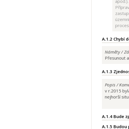
apod.).
Přípra
zastupi
územní
proces
A.1.2
Chybí d
Náměty / Zá
Přesunout a
A.1.3
Zjednos
Popis / Kom
v r.2015 byl
nejhorší sit
A.1.4
Bude z
A.1.5
Budou p