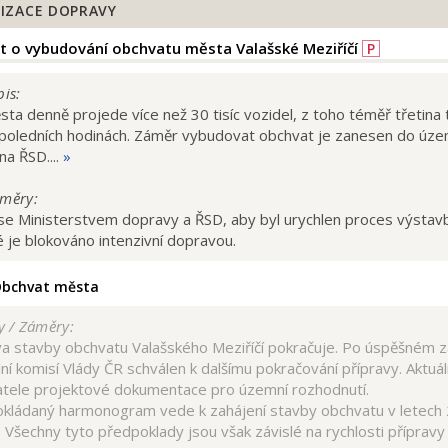
IZACE DOPRAVY
t o vybudování obchvatu města Valašské Meziříčí
P
is:
ta denně projede více než 30 tisíc vozidel, z toho téměř třetina
dpoledních hodinách. Záměr vybudovat obchvat je zanesen do územ
a ŘSD....
»
měry:
se Ministerstvem dopravy a ŘSD, aby byl urychlen proces výstav
 je blokováno intenzivní dopravou.
bchvat města
 / Záměry:
va stavby obchvatu Valašského Meziříčí pokračuje. Po úspěšném z
ní komisí Vlády ČR schválen k dalšímu pokračování přípravy. Aktuáln
tele projektové dokumentace pro územní rozhodnutí.
kládaný harmonogram vede k zahájení stavby obchvatu v letech 2
. Všechny tyto předpoklady jsou však závislé na rychlosti přípra