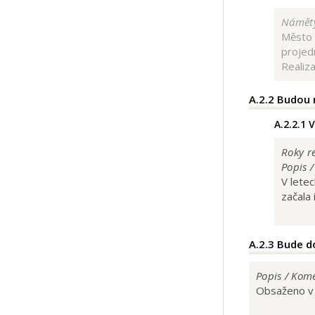
Náměty
Město 
projed
Realiz
A.2.2
Budou r
A.2.2.1
V
Roky re
Popis 
V letec
začala 
A.2.3
Bude do
Popis / Kom
Obsaženo v 