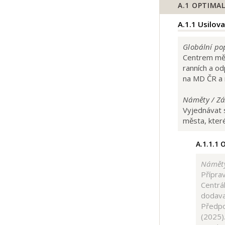
A.1
OPTIMAL
A.1.1
Usilova
Globální pop
Centrem měs
ranních a o
na MD ČR a n
Náměty / Zá
Vyjednávat 
města, které
A.1.1.1
O
Náměty
Přípra
Centrál
dodava
Předpo
(2025)