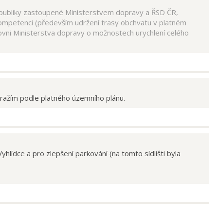
republiky zastoupené Ministerstvem dopravy a ŘSD ČR,
ch kompetenci (především udržení trasy obchvatu v platném
vni Ministerstva dopravy o možnostech urychlení celého
ražím podle platného územního plánu.
yhlídce a pro zlepšení parkování (na tomto sídlišti byla