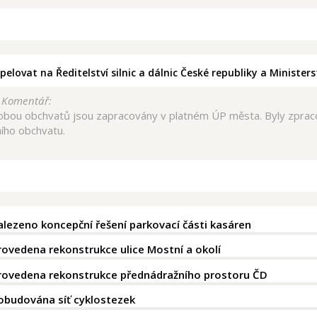
pelovat na Ředitelství silnic a dálnic České republiky a Minister
/ Komentář:
obou obchvatů jsou zapracovány v platném ÚP města. Byly zpraco
ího obchvatu.
lezeno koncepční řešení parkovací části kasáren
ovedena rekonstrukce ulice Mostní a okolí
ovedena rekonstrukce přednádražního prostoru ČD
budována síť cyklostezek