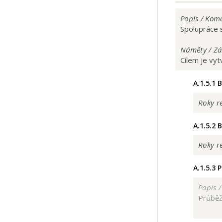
Popis / Kom
Spolupráce s
Náměty / Zá
Cílem je vy
A.1.5.1
B
Roky re
A.1.5.2
B
Roky re
A.1.5.3
P
Popis 
Průběž