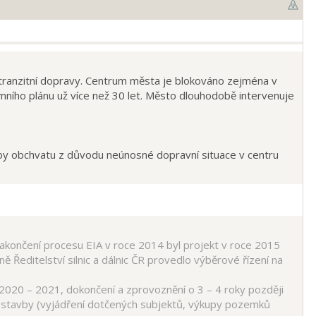
 tranzitní dopravy. Centrum města je blokováno zejména v
ního plánu už více než 30 let. Město dlouhodobě intervenuje
by obchvatu z důvodu neúnosné dopravní situace v centru
akončení procesu EIA v roce 2014 byl projekt v roce 2015
ě Ředitelství silnic a dálnic ČR provedlo výběrové řízení na
020 – 2021, dokončení a zprovoznění o 3 – 4 roky později
vy stavby (vyjádření dotčených subjektů, výkupy pozemků