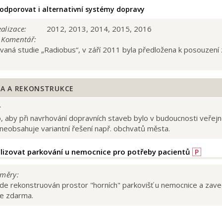
odporovat i alternativní systémy dopravy
alizace:
2012, 2013, 2014, 2015, 2016
/ Komentář:
vaná studie „Radiobus“, v září 2011 byla předložena k posouzení 
A A REKONSTRUKCE
:
 aby při navrhování dopravních staveb bylo v budoucnosti veřejno
neobsahuje variantní řešení např. obchvatů města.
izovat parkování u nemocnice pro potřeby pacientů
P
měry:
de rekonstruován prostor "horních" parkovišť u nemocnice a zaved
de zdarma.