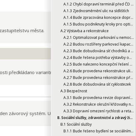
A.1.2
Chybí dopravní terminál před ČD (autobusové nádraží u vlakového)
A.1.3
Zjednosměrnění ulic na sídlištích
A.1.4
Bude zpracována koncepce dopravy
A.1.5
Budou podniknuty kroky pro optimalizaci MHD a příměstské dopravy
zastupitelstvu města.
A.2
Výstavba a rekonstrukce
A.2.1
Optimalizovat parkování u nemocnice pro potřeby pacientů
A.2.2
Budou rozšířeny parkovací kapacity na sídlištích - absence parkovacích míst
A.2.3
Bude dobudována síť chodníků a napojení na místní části
A.2.4
Bude řešena potřeba výstavby obchvatů města a dobudování Palačovské spojky
A.2.5
Bude nalezeno koncepční řešení parkovací části kasáren
A.2.6
Bude provedena rekonstrukce ulice Mostní a okolí
sti předkládano variantní řešení k připomínkování. Platný
A.2.7
Bude provedena rekonstrukce přednádražního prostoru ČD
A.2.8
Bude dobudována síť cyklostezek
A.3
Bezpečnost
A.3.1
Bude provedena revize dopravního značení
A.3.2
Rekonstrukce okružní křižovatky na Rožnovské
A.3.3
Dopravní omezení rychlosti a retardéry na problematických místech
en závorový systém. Určitý časový interval, který je v
B.
Sociální služby, zdravotnictví a zdravý životní styl
B.1
Sociální služby
B.1.1
Bude řešeno bydlení se sociálním aspektem - zvýšení kapacity pobytových zařízení pro seniory, doplnění sítě služeb pro lidi se zdravotním postižením, neexistence sociálního bydlení a nadbytek ubytoven