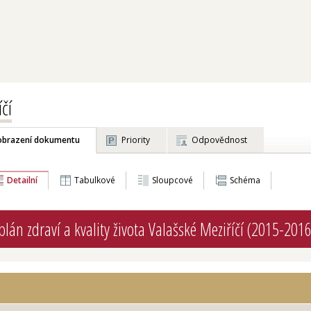
čí
obrazení dokumentu
Priority
Odpovědnost
Detailní
Tabulkové
Sloupcové
Schéma
lán zdraví a kvality života Valašské Meziříčí (2015-2016