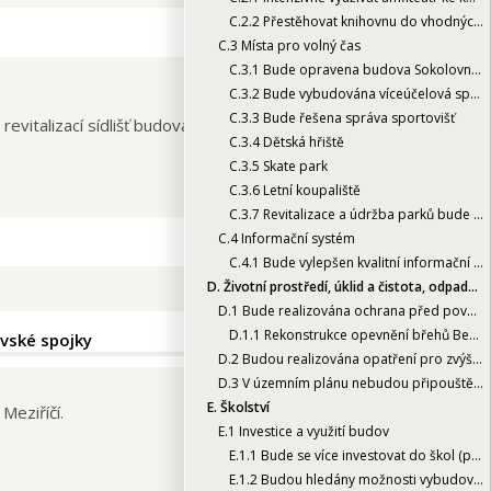
C.2.2
Přestěhovat knihovnu do vhodných prostor a propojit ji s komunitním centrem města
C.3
Místa pro volný čas
C.3.1
Bude opravena budova Sokolovny na ul. Sokolská
C.3.2
Bude vybudována víceúčelová sportovní hala
C.3.3
Bude řešena správa sportovišť
evitalizací sídlišť budována nová parkovací místa, nová
C.3.4
Dětská hřiště
C.3.5
Skate park
C.3.6
Letní koupaliště
C.3.7
Revitalizace a údržba parků bude zkvalitněna
C.4
Informační systém
C.4.1
Bude vylepšen kvalitní informační systém města - vzhled a technický stav nástěnek a zajištěno dostatečné množství výlepových ploch
D.
Životní prostředí, úklid a čistota, odpadové hospodářství
D.1
Bude realizována ochrana před povodněmi
D.1.1
Rekonstrukce opevnění břehů Bečvy pod kinem
vské spojky
D.2
Budou realizována opatření pro zvýšení kvality ovzduší, snížení hlučnosti, prašnosti a zlepšení úklidu města
D.3
V územním plánu nebudou připouštěny průmyslové objekty v obytných zónách
E.
Školství
Meziříčí.
E.1
Investice a využití budov
E.1.1
Bude se více investovat do škol (pokračovat v investicích, hlavně ZŠ, pravidelná roční výše rozpočt - 30 mil. Kč)
E.1.2
Budou hledány možnosti vybudování víceúčelové haly jako řešení nedostatku tělocvičen