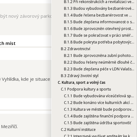
B.1.2
Při rekonstrukcích a revitalizaci veřejných prostor města dbát na přátelskost pro všechny generace (pítka, bezbariérové WC, hřiště pro všechny generace, kavárna - komunitní centrum)
B.1.3
Budou vybudovány bezbariérové veřejné toalety adekvátní potřebám města
B.1.4
Bude řešena bezbariérovost ve městě
l být nový závorový parkovací systém. V současnosti se
B.1.5
Bude zlepšena informovanost o sociálních službách pro potřebné (senioři, lidé se zdrav. postižení, atd.)
B.1.6
Bude zprovozněn otevřený prostor pro setkávání seniorů (i svépomocný)
B.1.7
Bude se pokračovat v práci směřující k začlenění nepřizpůsobivých obyvatel do společnosti
B.1.8
Bude pokryta potřeba pobytových služeb pro seniory, osoby se zdravotním postižením a osoby s duševním onemocněním
ch míst
B.2
Zdravotnictví
B.2.1
Bude zprovozněna zubní pohotovost
B.2.2
Budou řešeny neúměrně dlouhé čekací doby u ambulantních specialistů
B.2.3
Bude zlepšena péče v LDN Valašské Meziříčí
B.3
Zdravý životní styl
hlídka, kde je situace s parkováním nejkritičtější. V r. 2014
C.
Kultura, sport a volný čas
C.1
Podpora kultury a sportu
C.1.1
Bude vybudována víceúčelová sportovní hala
C.1.2
Bude konáno více kulturních akcí pro seniory
C.1.3
Kultura ve městě bude podporována formou grantů
C.1.4
Bude zajištěna finanční podpora mládeže v oblasti kultury a sportu
C.1.5
Bude zajištěna údržba sportovišť
Meziříčí.
C.2
Kulturní instituce
C.2.1
Intenzivně využívat amfiteátr ke konání kulturních akcí