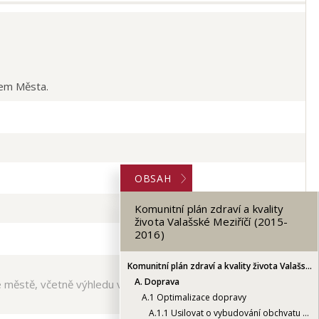
tem Města.
OBSAH
Komunitní plán zdraví a kvality
života Valašské Meziříčí (2015-
2016)
Komunitní plán zdraví a kvality života Valašské Meziříčí (2015-2016)
A.
Doprava
e městě, včetně výhledu vývoje.
A.1
Optimalizace dopravy
A.1.1
Usilovat o vybudování obchvatu města Valašské Meziříčí