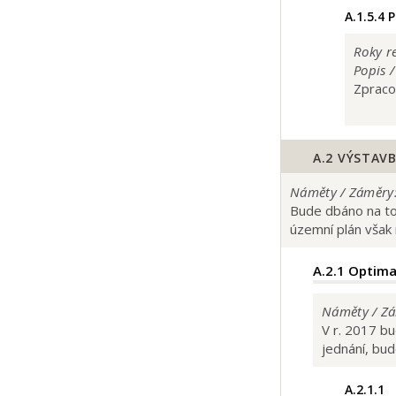
A.1.5.4
P
Roky re
Popis 
Zpraco
A.2
VÝSTAVB
Náměty / Záměry
Bude dbáno na to,
územní plán však 
A.2.1
Optimal
Náměty / Zá
V r. 2017 bu
jednání, bu
A.2.1.1