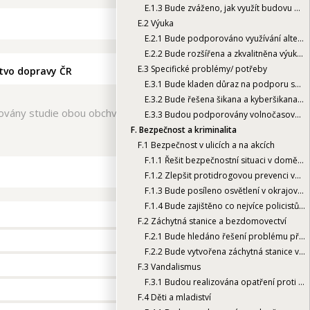
E.1.3
Bude zváženo, jak využít budovu bývalého potravinářského učiliště pro školské účely popřípadě pro účely města
E.2
Výuka
E.2.1
Bude podporováno využívání alternativních výukových programů poskytovaných jinými subjekty (SVČ, Hvězdárna, Muzeum, Knihovna)
E.2.2
Bude rozšířena a zkvalitněna výuka cizích jazyků už od MŠ
E.3
Specifické problémy/ potřeby
stvo dopravy ČR
E.3.1
Bude kladen důraz na podporu sociálně slabých žáků
E.3.2
Bude řešena šikana a kyberšikana ve školách
vány studie obou obchvatů, následně také investiční záměr
E.3.3
Budou podporovány volnočasové aktivity dětí zaměstnaných rodičů
F.
Bezpečnost a kriminalita
F.1
Bezpečnost v ulicích a na akcích
F.1.1
Řešit bezpečnostní situaci v domě na Zašovské ul. 776 a v okolí
F.1.2
Zlepšit protidrogovou prevenci ve městě
F.1.3
Bude posíleno osvětlení v okrajových částech města
F.1.4
Bude zajištěno co nejvíce policistů v ulicích
F.2
Záchytná stanice a bezdomovectví
F.2.1
Bude hledáno řešení problému přítomnosti bezdomovců u obchodů a na veřejných prostranstvích v rámci zákonných možností
F.2.2
Bude vytvořena záchytná stanice v blízkosti Valašského Meziříčí
F.3
Vandalismus
F.3.1
Budou realizována opatření proti vandalismu
F.4
Děti a mladiství