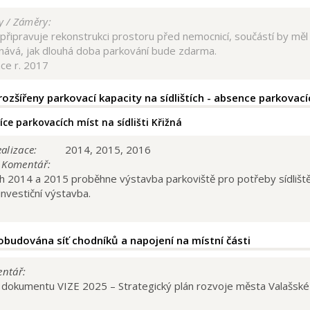
 / Záměry:
připravuje rekonstrukci prostoru před nemocnicí, součástí by mě
nává, jak dlouhá doba parkování bude zdarma.
ace r. 2017
ozšířeny parkovací kapacity na sídlištích - absence parkovací
íce parkovacích míst na sídlišti Křižná
alizace:
2014, 2015, 2016
/ Komentář:
h 2014 a 2015 proběhne výstavba parkoviště pro potřeby sídliště Vy
investiční výstavba.
budována síť chodníků a napojení na místní části
entář:
dokumentu VIZE 2025 – Strategický plán rozvoje města Valašské 