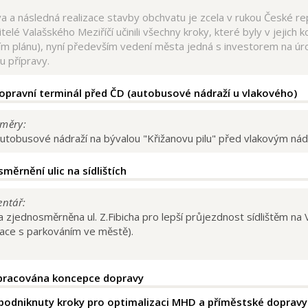
va a následná realizace stavby obchvatu je zcela v rukou České 
telé Valašského Meziříčí učinili všechny kroky, které byly v jeji
m plánu), nyní především vedení města jedná s investorem na úro
u přípravy.
opravní terminál před ČD (autobusové nádraží u vlakového)
měry:
utobusové nádraží na bývalou "Křižanovu pilu" před vlakovým nád
měrnění ulic na sídlištích
entář:
a zjednosměrněna ul. Z.Fibicha pro lepší průjezdnost sídlištěm na V
uace s parkováním ve městě).
pracována koncepce dopravy
odniknuty kroky pro optimalizaci MHD a příměstské dopravy