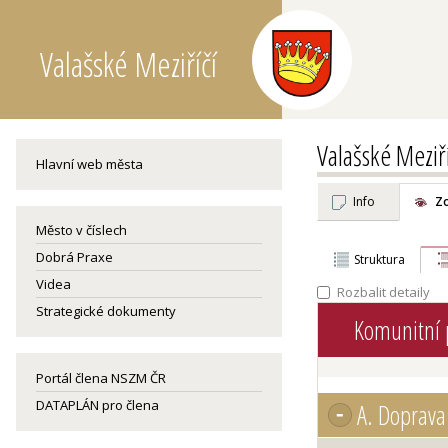
Valašské Meziříčí
Valašské Meziří
Hlavní web města
Info
Z
Město v číslech
Dobrá Praxe
Struktura
Videa
Rozbalit detaily
Strategické dokumenty
Komunitní p
Portál člena NSZM ČR
DATAPLÁN pro člena
A.
Doprava