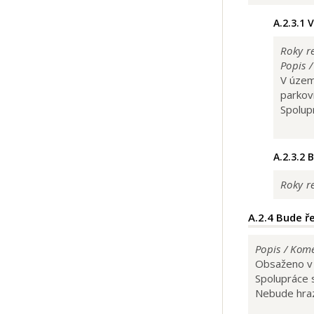
A.2.3.1
V
Roky re
Popis 
V územ
parkovi
Spolup
A.2.3.2
B
Roky re
A.2.4
Bude ře
Popis / Kom
Obsaženo v 
Spolupráce 
Nebude hraz