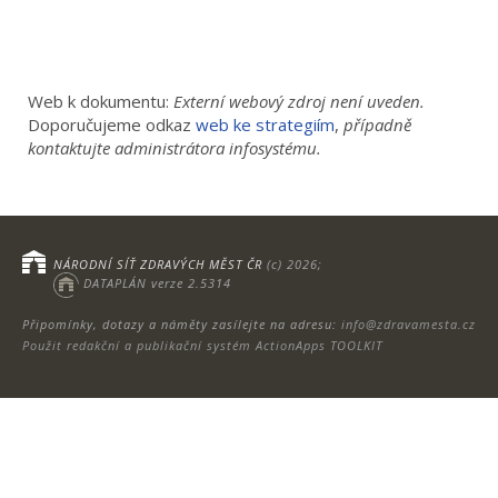
Web k dokumentu:
Externí webový zdroj není uveden.
Doporučujeme odkaz
web ke strategiím
,
případně
kontaktujte administrátora infosystému.
NÁRODNÍ SÍŤ ZDRAVÝCH MĚST ČR
(c) 2026;
DATAPLÁN verze 2.5314
Připomínky, dotazy a náměty zasílejte na adresu:
info@zdravamesta.cz
Použit redakční a publikační systém ActionApps TOOLKIT