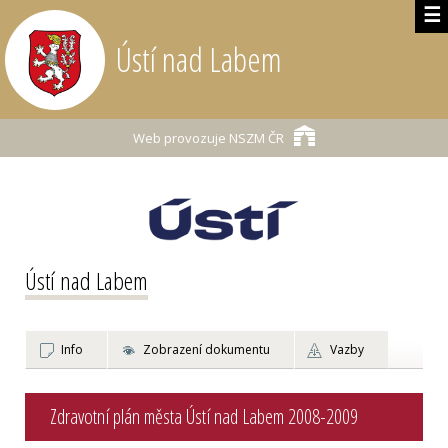
☰
Ústí nad Labem
Web provozuje
NSZM ČR
Ústí nad Labem
Info
Zobrazení dokumentu
Vazby
Zdravotní plán města Ústí nad Labem 2008-2009