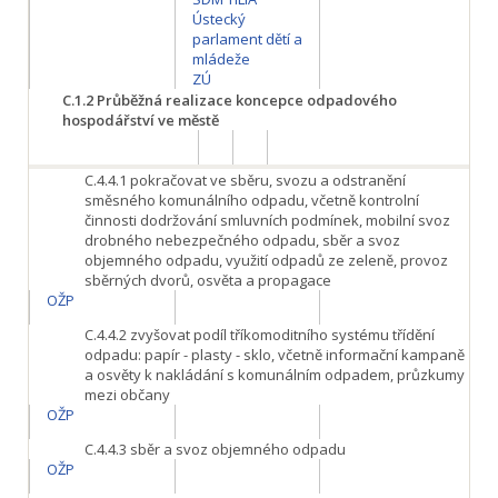
Ústecký
parlament dětí a
mládeže
ZÚ
C.1.2
Průběžná realizace koncepce odpadového
hospodářství ve městě
C.4.4.1
pokračovat ve sběru, svozu a odstranění
směsného komunálního odpadu, včetně kontrolní
činnosti dodržování smluvních podmínek, mobilní svoz
drobného nebezpečného odpadu, sběr a svoz
objemného odpadu, využití odpadů ze zeleně, provoz
sběrných dvorů, osvěta a propagace
OŽP
C.4.4.2
zvyšovat podíl tříkomoditního systému třídění
odpadu: papír - plasty - sklo, včetně informační kampaně
a osvěty k nakládání s komunálním odpadem, průzkumy
mezi občany
OŽP
C.4.4.3
sběr a svoz objemného odpadu
OŽP