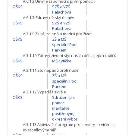
A.6.1.2
Umíme si pomoci s první pomocí?
OŠKS
SZŠ a VZŠ
Palachova
A.6.1.3
Zdravý dětský úsměv
OŠKS
SZŠ a VZŠ
Palachova
A.3.1.9
Žlutá, zelená a modrá pro život
OŠKS
ZŠ a MŠ
speciální Pod
Parkem
A.3.1.10
Zdravý životní styl našich dětí a jejich rodičů
OŠKS
MŠ Kytička
A.3.1.11
Sto nápadů proti nudě
OŠKS
ZŠ a MŠ
speciální Pod
Parkem
A.3.1.12
Vypadáš skvěle
OŠKS
Sdružení pro
pomoc
mentálně
postiženým,
okresní výbor
A.3.1.13
Aktivizační program pro seniory – cvičení s
overballovými míči