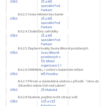
OŠKS
ZŠ a MŠ
speciální Pod
Parkem
B.6.2.3
Cesta městem bez bariér
OŠKS
ZŠ a MŠ
speciální Pod
Parkem
B.6.2.4
Z babiččiny zahrádky
OŠKS
ZŠ a MŠ
speciální Pod
Parkem
B.6.2.5
Zlepšení kvality života tělesně postižených
OŠKS
Svaz tělesně
postižených v
ČR, Místní
organizace č.1
B.6.2.6
OWERBALL / cvičení s balančním míčem
OŠKS
MŠ Písnička
B.6.2.7
Přírodo a vlastivědná učebna v přírodě - "okno do
Zdravého města Ústí nad Labem"
OŠKS
ZŠ Hluboká
B.6.2.8
Studenti, pojďme tvořit zdravý svět
OŠKS
SZŠ a VZŠ
Palachova