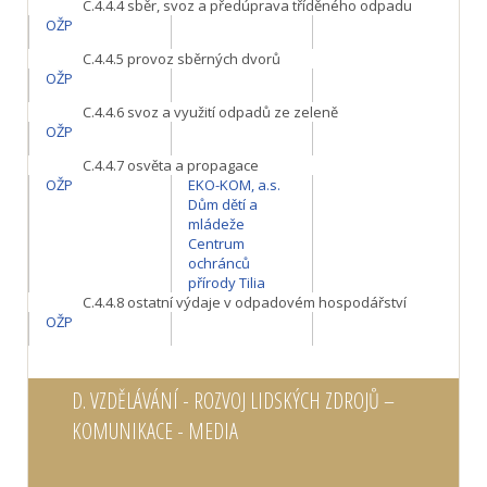
C.4.4.4
sběr, svoz a předúprava tříděného odpadu
OŽP
C.4.4.5
provoz sběrných dvorů
OŽP
C.4.4.6
svoz a využití odpadů ze zeleně
OŽP
C.4.4.7
osvěta a propagace
OŽP
EKO-KOM, a.s.
Dům dětí a
mládeže
Centrum
ochránců
přírody Tilia
C.4.4.8
ostatní výdaje v odpadovém hospodářství
OŽP
D.
VZDĚLÁVÁNÍ - ROZVOJ LIDSKÝCH ZDROJŮ –
KOMUNIKACE - MEDIA