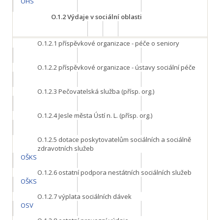
OHS
O.1.2
Výdaje v sociální oblasti
O.1.2.1
příspěvkové organizace - péče o seniory
O.1.2.2
příspěvkové organizace - ústavy sociální péče
O.1.2.3
Pečovatelská služba (přísp. org.)
O.1.2.4
Jesle města Ústí n. L. (přísp. org.)
O.1.2.5
dotace poskytovatelům sociálních a sociálně
zdravotních služeb
OŠKS
O.1.2.6
ostatní podpora nestátních sociálních služeb
OŠKS
O.1.2.7
výplata sociálních dávek
OSV