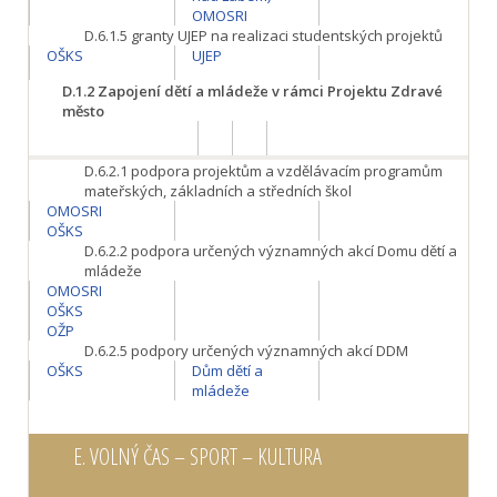
OMOSRI
D.6.1.5
granty UJEP na realizaci studentských projektů
OŠKS
UJEP
D.1.2
Zapojení dětí a mládeže v rámci Projektu Zdravé
město
D.6.2.1
podpora projektům a vzdělávacím programům
mateřských, základních a středních škol
OMOSRI
OŠKS
D.6.2.2
podpora určených významných akcí Domu dětí a
mládeže
OMOSRI
OŠKS
OŽP
D.6.2.5
podpory určených významných akcí DDM
OŠKS
Dům dětí a
mládeže
E.
VOLNÝ ČAS – SPORT – KULTURA