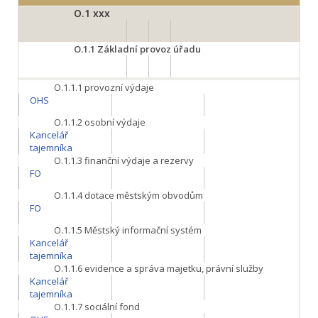
O.1
xxx
O.1.1
Základní provoz úřadu
O.1.1.1
provozní výdaje
OHS
O.1.1.2
osobní výdaje
Kancelář
tajemníka
O.1.1.3
finanční výdaje a rezervy
FO
O.1.1.4
dotace městským obvodům
FO
O.1.1.5
Městský informační systém
Kancelář
tajemníka
O.1.1.6
evidence a správa majetku, právní služby
Kancelář
tajemníka
O.1.1.7
sociální fond