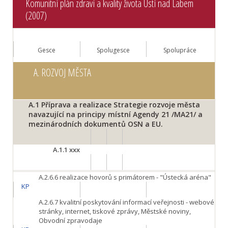
Komunitní plán zdraví a kvality života Ústí nad Labem
(2007)
Gesce
Spolugesce
Spolupráce
A.
ROZVOJ MĚSTA
A.1
Příprava a realizace Strategie rozvoje města
navazující na principy místní Agendy 21 /MA21/ a
mezinárodních dokumentů OSN a EU.
A.1.1
xxx
A.2.6.6
realizace hovorů s primátorem - "Ústecká aréna"
KP
A.2.6.7
kvalitní poskytování informací veřejnosti - webové
stránky, internet, tiskové zprávy, Městské noviny,
Obvodní zpravodaje