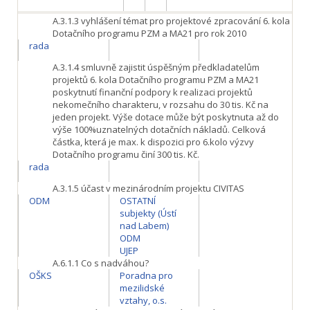
A.3.1.3
vyhlášení témat pro projektové zpracování 6. kola
Dotačního programu PZM a MA21 pro rok 2010
rada
A.3.1.4
smluvně zajistit úspěšným předkladatelům
projektů 6. kola Dotačního programu PZM a MA21
poskytnutí finanční podpory k realizaci projektů
nekomečního charakteru, v rozsahu do 30 tis. Kč na
jeden projekt. Výše dotace může být poskytnuta až do
výše 100%uznatelných dotačních nákladů. Celková
částka, která je max. k dispozici pro 6.kolo výzvy
Dotačního programu činí 300 tis. Kč.
rada
A.3.1.5
účast v mezinárodním projektu CIVITAS
ODM
OSTATNÍ
subjekty (Ústí
nad Labem)
ODM
UJEP
A.6.1.1
Co s nadváhou?
OŠKS
Poradna pro
mezilidské
vztahy, o.s.