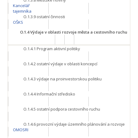
O.1.3.8
Městské noviny
Kancelář
tajemníka
O.1.3.9
ostatní činnosti
OŠKS
O.1.4
Výdaje v oblasti rozvoje města a cestovního ruchu
O.1.4.1
Program aktivní politiky
O.1.4.2
ostatní výdaje v oblasti koncepcí
O.1.4.3
výdaje na proinvestorskou politiku
O.1.4.4
Informační středisko
O.1.4.5
ostatní podpora cestovního ruchu
O.1.4.6
provozní výdaje územního plánování a rozvoje
OMOSRI