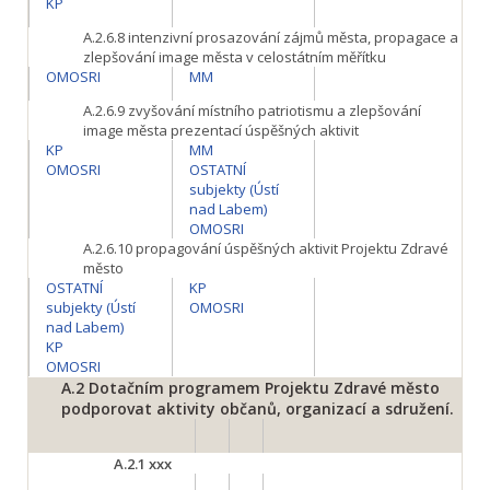
KP
A.2.6.8
intenzivní prosazování zájmů města, propagace a
zlepšování image města v celostátním měřítku
OMOSRI
MM
A.2.6.9
zvyšování místního patriotismu a zlepšování
image města prezentací úspěšných aktivit
KP
MM
OMOSRI
OSTATNÍ
subjekty (Ústí
nad Labem)
OMOSRI
A.2.6.10
propagování úspěšných aktivit Projektu Zdravé
město
OSTATNÍ
KP
subjekty (Ústí
OMOSRI
nad Labem)
KP
OMOSRI
A.2
Dotačním programem Projektu Zdravé město
podporovat aktivity občanů, organizací a sdružení.
A.2.1
xxx