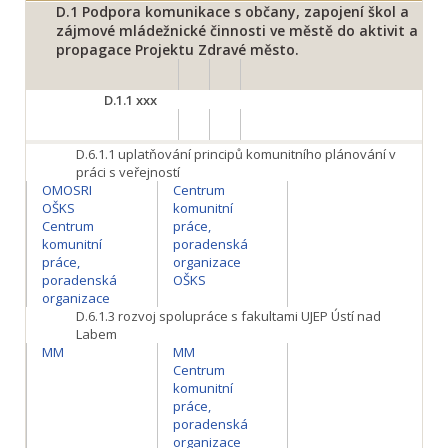
D.1
Podpora komunikace s občany, zapojení škol a
zájmové mládežnické činnosti ve městě do aktivit a
propagace Projektu Zdravé město.
D.1.1
xxx
D.6.1.1
uplatňování principů komunitního plánování v
práci s veřejností
OMOSRI
Centrum
OŠKS
komunitní
Centrum
práce,
komunitní
poradenská
práce,
organizace
poradenská
OŠKS
organizace
D.6.1.3
rozvoj spolupráce s fakultami UJEP Ústí nad
Labem
MM
MM
Centrum
komunitní
práce,
poradenská
organizace