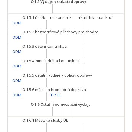
O.1.5
Výdaje v oblasti dopravy
O.1.5.1
údržba a rekonstrukce místních komunikací
ODM
O.1.5.2
bezbariérové přechody pro chodce
ODM
O.1.5.3
čištění komunikací
ODM
O.1.5.4
zimní údržba komunikací
ODM
O.1.5.5
ostatní výdaje v oblasti dopravy
ODM
O.1.5.6
městská hromadná doprava
ODM
DP ÚL
O.1.6
Ostatní neinvestiční výdaje
O.1.6.1
Městské služby ÚL