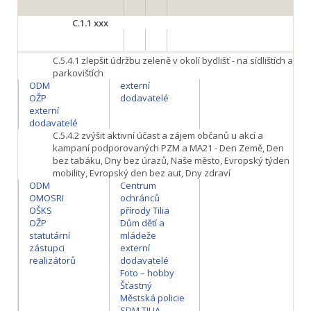
C.1.1
xxx
C.5.4.1
zlepšit údržbu zeleně v okolí bydlišť - na sídlištích a
parkovištích
ODM
externí
OŽP
dodavatelé
externí
dodavatelé
C.5.4.2
zvýšit aktivní účast a zájem občanů u akcí a
kampaní podporovaných PZM a MA21 - Den Země, Den
bez tabáku, Dny bez úrazů, Naše město, Evropský týden
mobility, Evropský den bez aut, Dny zdraví
ODM
Centrum
OMOSRI
ochránců
OŠKS
přírody Tilia
OŽP
Dům dětí a
statutární
mládeže
zástupci
externí
realizátorů
dodavatelé
Foto – hobby
Šťastný
Městská policie
SDM TILIA