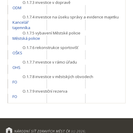
O.1.7.3
investice v dopravě
ODM
O.1.7.4
investice na úseku správy a evidence majetku
Kancelář
tajemníka
O.1.7.5
vybavení Městské policie
Městská policie
O.1.7.6
rekonstrukce sportovišť
OŠKS
O.1.7.7
investice v rámci úřadu
OHS
O.1.7.8
investice v městských obvodech
FO
O.1.7.9
investiční rezerva
FO
NÁRODNÍ SÍŤ ZDRAVÝCH MĚST ČR
(c) 2026;