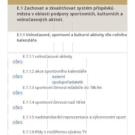
E.1
Zachovat a zkvalitňovat systém příspěvků
města v oblasti podpory sportovních, kulturních a
volnočasových aktivit.
E.1.1
Volnočasové, sportovní a kulturní aktivity dle ročního
kalendáře
E.1.1.1
volnočasové aktivity
OŠKS
E.1.1.2
akce sportovního kalendáře
OŠKS
externí
spolupořadatelé
E.1.1.3
sportovní činnost mládeže do 18ti let
OŠKS
E.1.1.4
sportovní činnost nad 18 let
OŠKS
E.1.1.5
nadstandardní reprezentace a výkonnostní sport
OŠKS
E.1.1.6
třídy s rozšířenou výukou TV