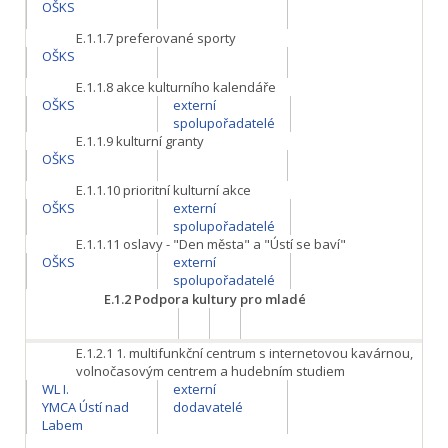
OŠKS
E.1.1.7
preferované sporty
OŠKS
E.1.1.8
akce kulturního kalendáře
OŠKS
externí
spolupořadatelé
E.1.1.9
kulturní granty
OŠKS
E.1.1.10
prioritní kulturní akce
OŠKS
externí
spolupořadatelé
E.1.1.11
oslavy - "Den města" a "Ústí se baví"
OŠKS
externí
spolupořadatelé
E.1.2
Podpora kultury pro mladé
E.1.2.1
1. multifunkční centrum s internetovou kavárnou,
volnočasovým centrem a hudebním studiem
WL I.
externí
YMCA Ústí nad
dodavatelé
Labem