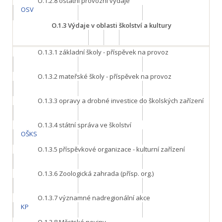
O.1.2.8
ostatní provozní výdaje
OSV
O.1.3
Výdaje v oblasti školství a kultury
O.1.3.1
základní školy - příspěvek na provoz
O.1.3.2
mateřské školy - příspěvek na provoz
O.1.3.3
opravy a drobné investice do školských zařízení
O.1.3.4
státní správa ve školství
OŠKS
O.1.3.5
příspěvkové organizace - kulturní zařízení
O.1.3.6
Zoologická zahrada (přísp. org.)
O.1.3.7
významné nadregionální akce
KP