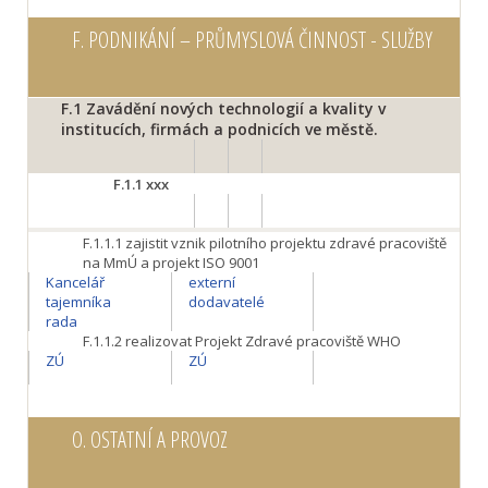
F.
PODNIKÁNÍ – PRŮMYSLOVÁ ČINNOST - SLUŽBY
F.1
Zavádění nových technologií a kvality v
institucích, firmách a podnicích ve městě.
F.1.1
xxx
F.1.1.1
zajistit vznik pilotního projektu zdravé pracoviště
na MmÚ a projekt ISO 9001
Kancelář
externí
tajemníka
dodavatelé
rada
F.1.1.2
realizovat Projekt Zdravé pracoviště WHO
ZÚ
ZÚ
O.
OSTATNÍ A PROVOZ