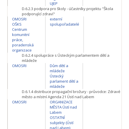
UJEP
D.6.2.3
podpora pro školy - účastníky projektu "Škola
podporující zdraví"
OMOSRI
externí
OŠKS
spolupořadatelé
Centrum
komunitní
práce,
poradenská
organizace
D.6.2.4
spolupráce s Ústeckým parlamentem dětí a
mládeže
OMOSRI
Dům dětí a
mládeže
Ústecký
parlament dětí a
mládeže
D.6.1.4
distribuce propagační brožury - průvodce: Zdravé
město a místní Agenda 21 Ústí nad Labem
OMOSRI
ORGANIZACE
MĚSTA Ústí nad
Labem
OSTATNÍ
subjekty (Ústí
nad Labem)