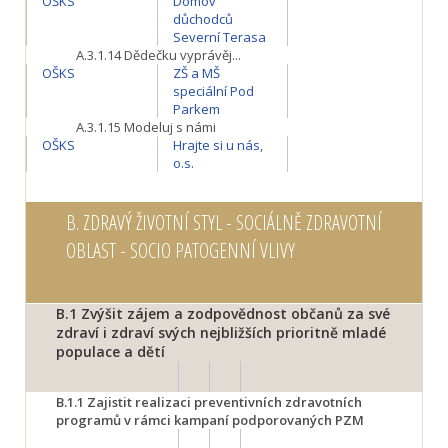
OŠKS
Domov
důchodců
Severní Terasa
A.3.1.14
Dědečku vyprávěj...
OŠKS
ZŠ a MŠ
speciální Pod
Parkem
A.3.1.15
Modeluj s námi
OŠKS
Hrajte si u nás,
o.s.
B.
ZDRAVÝ ŽIVOTNÍ STYL - SOCIÁLNĚ ZDRAVOTNÍ
OBLAST - SOCIO PATOGENNÍ VLIVY
B.1
Zvýšit zájem a zodpovědnost občanů za své
zdraví i zdraví svých nejbližších prioritně mladé
populace a dětí
B.1.1
Zajistit realizaci preventivních zdravotních
programů v rámci kampaní podporovaných PZM