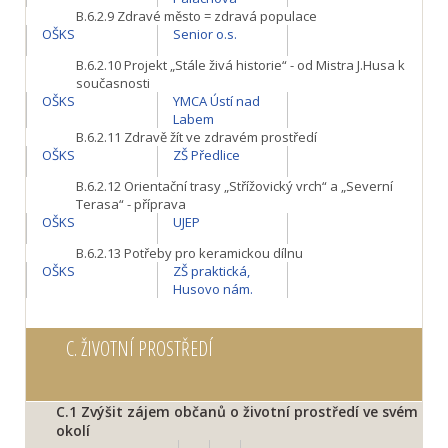
B.6.2.9
Zdravé město = zdravá populace
OŠKS
Senior o.s.
B.6.2.10
Projekt „Stále živá historie“ - od Mistra J.Husa k
současnosti
OŠKS
YMCA Ústí nad
Labem
B.6.2.11
Zdravě žít ve zdravém prostředí
OŠKS
ZŠ Předlice
B.6.2.12
Orientační trasy „Střížovický vrch“ a „Severní
Terasa“ - příprava
OŠKS
UJEP
B.6.2.13
Potřeby pro keramickou dílnu
OŠKS
ZŠ praktická,
Husovo nám.
C.
ŽIVOTNÍ PROSTŘEDÍ
C.1
Zvýšit zájem občanů o životní prostředí ve svém
okolí