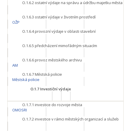
O.1.6.2
ostatní výdaje na správu a údržbu majetku města
O.1.6.3
ostatní výdaje v životním prostředí
OŽP
O.1.6.4
provozní výdaje v oblasti stavební
O.1.6.5
předcházení mimořádným situacím
O.1.6.6
provoz městského archivu
AM
O.1.6.7
Městská policie
Městská policie
O.1.7
Investiční výdaje
O.1.7.1
investice do rozvoje města
OMOSRI
O.1.7.2
investice v rámci městských organizací a služeb