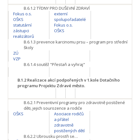
B.6.1.2
TÝDNY PRO DUŠEVNÍ ZDRAVÍ
Fokus o.s.
externí
OŠKS
spolupořadatelé
statutární
Fokus o.s.
zástupci
OŠKS
realizátorů
B.6.1.3
prevence karcinomu prsu – program pro střední
školy
ZÚ
VZP
B.6.1.4
soutěž "Přestaň a vyhraj"
B.1.2
Realizace akcí podpořených v 1.kole Dotačního
programu Projektu Zdravé město.
B.6.2.1
Preventivní programy pro zdravotně postižené
děti, jejich sourozence a rodiče
OŠKS
Asociace rodičů
a přátel
zdravotně
postižených dětí
B.6.2.2
Ubrousku prostři se…