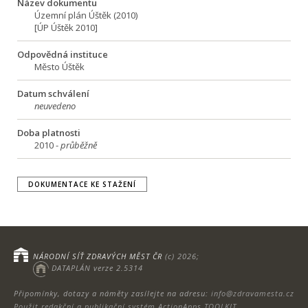
Název dokumentu
Územní plán Úštěk (2010)
[ÚP Úštěk 2010]
Odpovědná instituce
Město Úštěk
Datum schválení
neuvedeno
Doba platnosti
2010 -
průběžně
DOKUMENTACE KE STAŽENÍ
NÁRODNÍ SÍŤ ZDRAVÝCH MĚST ČR
(c) 2026;
DATAPLÁN verze 2.5314
Připomínky, dotazy a náměty zasílejte na adresu:
info@zdravamesta.cz
Použit redakční a publikační systém ActionApps TOOLKIT