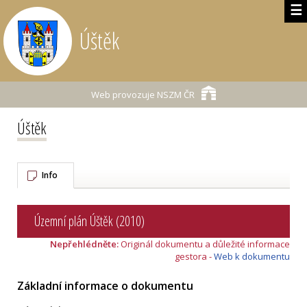
☰
Úštěk
Web provozuje
NSZM ČR
Úštěk
Info
Územní plán Úštěk (2010)
Nepřehlédněte:
Originál dokumentu a důležité informace
gestora -
Web k dokumentu
Základní informace o dokumentu