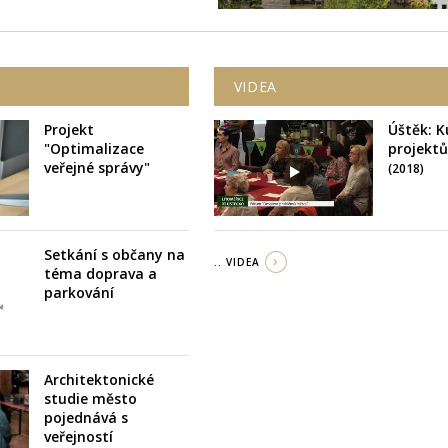
VIDEA
Projekt
Úštěk: K
"Optimalizace
projekt
veřejné správy"
(2018)
Setkání s občany na
.. VIDEA
téma doprava a
parkování
Architektonické
studie město
pojednává s
veřejností