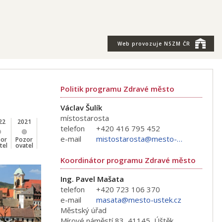
Web provozuje
NSZM ČR
Politik programu Zdravé město
Václav Šulík
místostarosta
22
2021
2020
2019
2018
2017
2016
2015
telefon
+420 416 795 452
e-mail
mistostarosta@mesto-ustek.cz
zor
Pozor
Pozor
Pokro
Pokro
Pokro
Pokro
Začáte
tel
ovatel
ovatel
čilý
čilý
čilý
čilý
čník
Koordinátor programu Zdravé město
Ing. Pavel Mašata
telefon
+420 723 106 370
e-mail
masata@mesto-ustek.cz
Městský úřad
Mírové náměstí 83, 41145, Úštěk