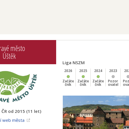
ravé město
Úštěk
Liga NSZM
2026
2025
2024
2023
20
Začáte
Začáte
Začáte
Pozor
Po
čník
čník
čník
ovatel
ova
ČR od 2015 (11 let)
ní web města