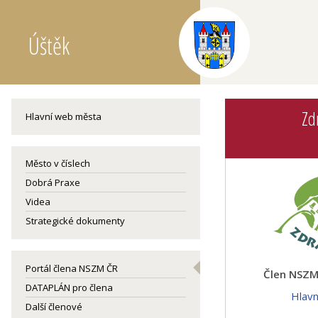
Úštěk
Zd
Hlavní web města
Město v číslech
Dobrá Praxe
Videa
Strategické dokumenty
Portál člena NSZM ČR
Člen NSZM 
DATAPLÁN pro člena
Hlav
Další členové