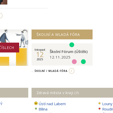
ŠKOLNÍ A MLADÁ FÓRA
ČÍSLECH
listopad
Školní Fórum (Úštěk)
12
12. 11. 2025
2025
.. ŠKOLNÍ / MLADÁ FÓRA
Zdravá města v kraji
(7)
KÝ
Ústí nad Labem
Louny
Bílina
Roudn