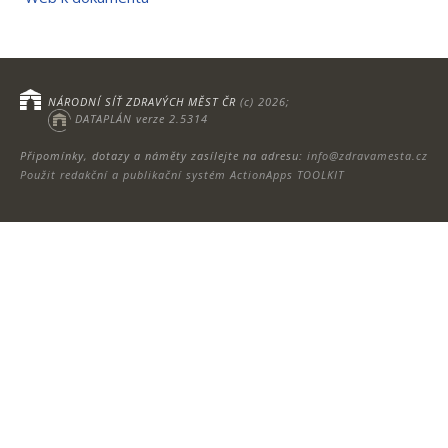
NÁRODNÍ SÍŤ ZDRAVÝCH MĚST ČR
(c) 2026;
DATAPLÁN verze 2.5314
Připomínky, dotazy a náměty zasílejte na adresu:
info@zdravamesta.cz
Použit redakční a publikační systém ActionApps TOOLKIT