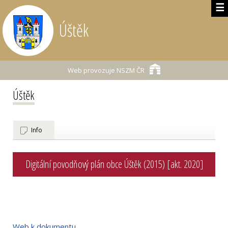
☰
Úštěk
Web provozuje
NSZM ČR
Úštěk
Info
Digitální povodňový plán obce Úštěk (2015) [akt. 2020]
Web k dokumentu