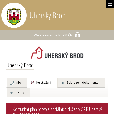
☰
Uherský Brod
Web provozuje
NSZM ČR
Uherský Brod
Info
Ke stažení
Zobrazení dokumentu
Vazby
Komunitní plán rozvoje sociálních služeb v ORP Uherský