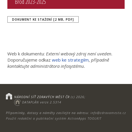
Brod 2023-2025
DOKUMENT KE STAŽENÍ [2 MB, PDF]
Web k dokumentu:
Externí webový zdroj není uveden.
Doporučujeme odkaz
web ke strategiím
,
případně
kontaktujte administrátora infosystému.
NÁRODNÍ SÍŤ ZDRAVÝCH MĚST ČR
(c) 2026;
DATAPLÁN verze 2.5314
Připomínky, dotazy a náměty zasílejte na adresu:
info@zdravamesta.cz
Použit redakční a publikační systém ActionApps TOOLKIT