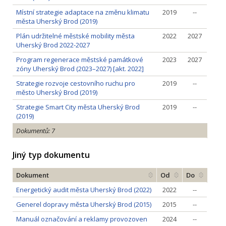
Místní strategie adaptace na změnu klimatu
2019
--
města Uherský Brod (2019)
Plán udržitelné městské mobility města
2022
2027
Uherský Brod 2022-2027
Program regenerace městské památkové
2023
2027
zóny Uherský Brod (2023–2027) [akt. 2022]
Strategie rozvoje cestovního ruchu pro
2019
--
město Uherský Brod (2019)
Strategie Smart City města Uherský Brod
2019
--
(2019)
Dokumentů: 7
Jiný typ dokumentu
Dokument
Od
Do
Energetický audit města Uherský Brod (2022)
2022
--
Generel dopravy města Uherský Brod (2015)
2015
--
Manuál označování a reklamy provozoven
2024
--