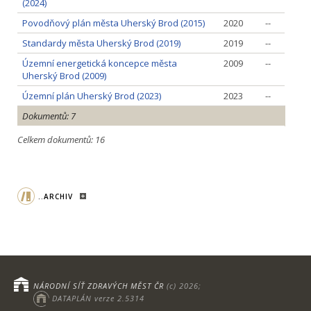
(2024)
Povodňový plán města Uherský Brod (2015)
2020
--
Standardy města Uherský Brod (2019)
2019
--
Územní energetická koncepce města
2009
--
Uherský Brod (2009)
Územní plán Uherský Brod (2023)
2023
--
Dokumentů: 7
Celkem dokumentů: 16
..ARCHIV
NÁRODNÍ SÍŤ ZDRAVÝCH MĚST ČR
(c) 2026;
DATAPLÁN verze 2.5314