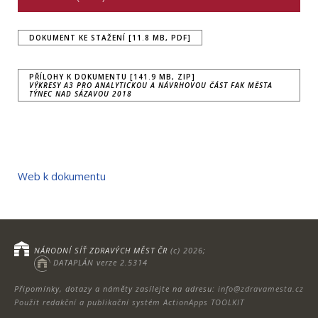
DOKUMENT KE STAŽENÍ [11.8 MB, PDF]
PŘÍLOHY K DOKUMENTU [141.9 MB, ZIP]
VÝKRESY A3 PRO ANALYTICKOU A NÁVRHOVOU ČÁST FAK MĚSTA
TÝNEC NAD SÁZAVOU 2018
Web k dokumentu
NÁRODNÍ SÍŤ ZDRAVÝCH MĚST ČR
(c) 2026;
DATAPLÁN verze 2.5314
Připomínky, dotazy a náměty zasílejte na adresu:
info@zdravamesta.cz
Použit redakční a publikační systém ActionApps TOOLKIT