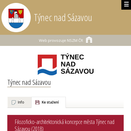
☰
Týnec nad Sázavou
Web provozuje
NSZM ČR
Týnec nad Sázavou
Info
Ke stažení
Filozoficko-architektonická koncepce města Týnec nad
Sázavou (2018)