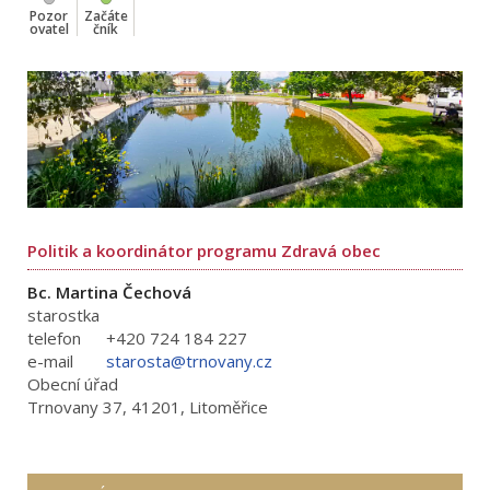
Pozor
Začáte
ovatel
čník
Politik a koordinátor programu Zdravá obec
Bc. Martina Čechová
starostka
telefon
+420 724 184 227
e-mail
starosta@trnovany.cz
Obecní úřad
Trnovany 37, 41201, Litoměřice