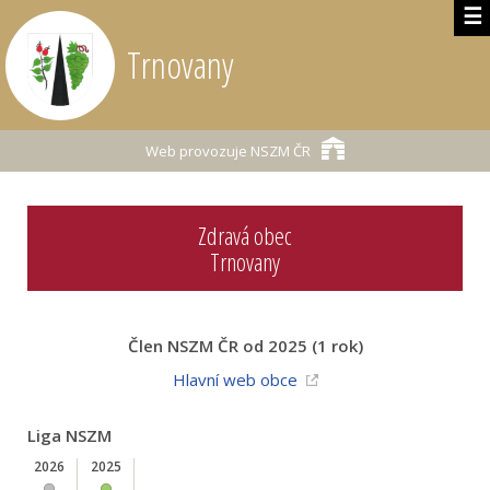
☰
Trnovany
Web provozuje
NSZM ČR
Zdravá obec
Trnovany
Člen NSZM ČR od 2025 (1 rok)
Hlavní web obce
Liga NSZM
2026
2025