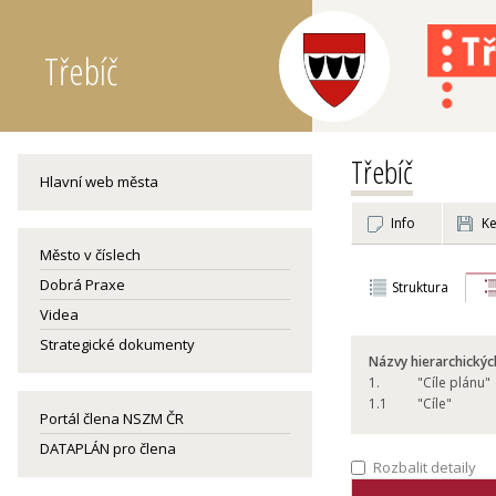
Třebíč
Třebíč
Hlavní web města
Info
Ke
Město v číslech
Dobrá Praxe
Struktura
Videa
Strategické dokumenty
Názvy hierarchickýc
1.
"Cíle plánu"
1.
1
"Cíle"
Portál člena NSZM ČR
DATAPLÁN pro člena
Rozbalit detaily