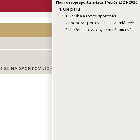
Plán rozvoje sportu města Třebíče 2021-2026
1.
Cíle plánu
1.1
Údržba a rozvoj sportovišť
1.2
Podpora sportovních aktivit mládeže do 20 let
1.3
Udržení a rozvoj systému financování organizací podílejících se na sportovních aktivitách
H SE NA SPORTOVNÍCH AKTIVITÁCH
TISK
i