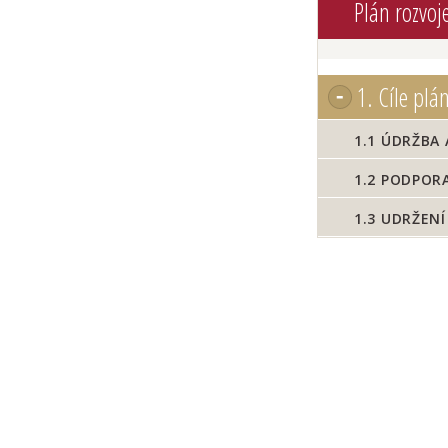
Plán rozvoj
1.
Cíle plá
1.1
ÚDRŽBA 
1.2
PODPORA
1.3
UDRŽENÍ 