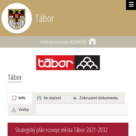
☰
Tábor
Web provozuje
NSZM ČR
Tábor
Info
Ke stažení
Zobrazení dokumentu
Vazby
Strategický plán rozvoje města Tábor 2021-2032